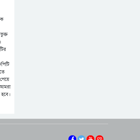
পরিহার করে দ্রুত
বেনাপোল বন্দরে
কার্যকর ব্যবস্থা গ্রহনের
আমদানি-রপ্তানি বন্ধ,
নির্দেশ: জনপ্রশাসন
কে
স্বাভাবিক যাত্রী পারাপার
উপদেষ্টা
ুক্ত
।
িটির
কপিটি
নতে
 পেয়ে
ো আমরা
া হবে।