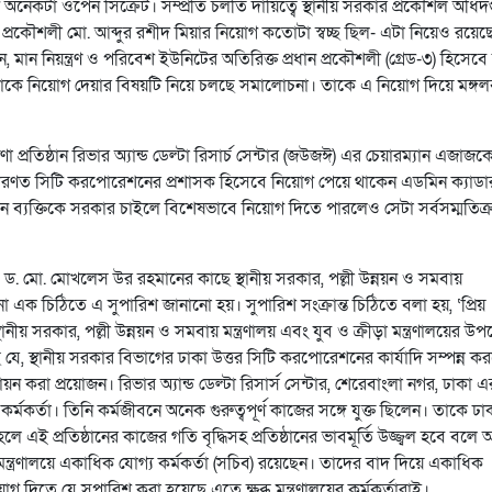
িষয়টি অনেকটা ওপেন সিক্রেট। সম্প্রতি চলতি দায়িত্বে স্থানীয় সরকার প্রকৌশল অধিদপ
ধান প্রকৌশলী মো. আব্দুর রশীদ মিয়ার নিয়োগ কতোটা স্বচ্ছ ছিল- এটা নিয়েও রয়েছ
মান নিয়ন্ত্রণ ও পরিবেশ ইউনিটের অতিরিক্ত প্রধান প্রকৌশলী (গ্রেড-৩) হিসেবে দ
াকে নিয়োগ দেয়ার বিষয়টি নিয়ে চলছে সমালোচনা। তাকে এ নিয়োগ দিয়ে মঙ্গল
 প্রতিষ্ঠান রিভার অ্যান্ড ডেল্টা রিসার্চ সেন্টার (জউজঈ) এর চেয়ারম্যান এজাজক
ারণত সিটি করপোরেশনের প্রশাসক হিসেবে নিয়োগ পেয়ে থাকেন এডমিন ক্যাডার-
এমন ব্যক্তিকে সরকার চাইলে বিশেষভাবে নিয়োগ দিতে পারলেও সেটা সর্বসম্মতিক্
ব ড. মো. মোখলেস উর রহমানের কাছে স্থানীয় সরকার, পল্লী উন্নয়ন ও সমবায়
ো এক চিঠিতে এ সুপারিশ জানানো হয়। সুপারিশ সংক্রান্ত চিঠিতে বলা হয়, ‘প্রিয়
সরকার, পল্লী উন্নয়ন ও সমবায় মন্ত্রণালয় এবং যুব ও ক্রীড়া মন্ত্রণালয়ের উপদে
ে, স্থানীয় সরকার বিভাগের ঢাকা উত্তর সিটি করপোরেশনের কার্যাদি সম্পন্ন ক
ন করা প্রয়োজন। রিভার অ্যান্ড ডেল্টা রিসার্স সেন্টার, শেরেবাংলা নগর, ঢাকা এ
মকর্তা। তিনি কর্মজীবনে অনেক গুরুত্বপূর্ণ কাজের সঙ্গে যুক্ত ছিলেন। তাকে ঢা
ই প্রতিষ্ঠানের কাজের গতি বৃদ্ধিসহ প্রতিষ্ঠানের ভাবমূর্তি উজ্জ্বল হবে বলে
রকার মন্ত্রণালয়ে একাধিক যোগ্য কর্মকর্তা (সচিব) রয়েছেন। তাদের বাদ দিয়ে একাধিক
গ দিতে যে সুপারিশ করা হয়েছে এতে ক্ষুব্ধ মন্ত্রণালয়ের কর্মকর্তারাই।