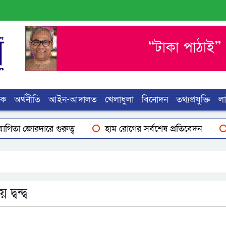
িক
অর্থনীতি
আইন-আদালত
খেলাধুলা
বিনোদন
তথ্যপ্রযুক্তি
ল
রে গুরুত্ব
হাম রোগের সর্বশেষ প্রতিবেদন
বিএনপির নির
বন্দ্ব