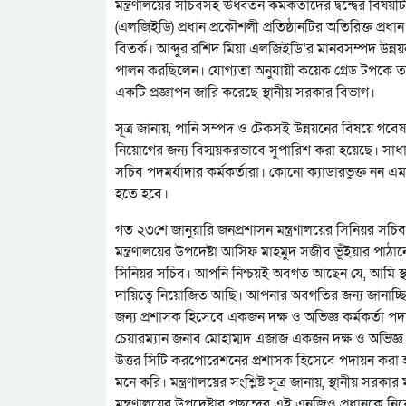
মন্ত্রণালয়ের সচিবসহ ঊর্ধ্বতন কর্মকর্তাদের দ্বন্দ্বের ব
(এলজিইডি) প্রধান প্রকৌশলী প্রতিষ্ঠানটির অতিরিক্ত প্র
বিতর্ক। আব্দুর রশিদ মিয়া এলজিইডি’র মানবসম্পদ উন্নয়ন, 
পালন করছিলেন। যোগ্যতা অনুযায়ী কয়েক গ্রেড টপকে ত
একটি প্রজ্ঞাপন জারি করেছে স্থানীয় সরকার বিভাগ।
সূত্র জানায়, পানি সম্পদ ও টেকসই উন্নয়নের বিষয়ে গবেষণা
নিয়োগের জন্য বিস্ময়করভাবে সুপারিশ করা হয়েছে। সাধ
সচিব পদমর্যাদার কর্মকর্তারা। কোনো ক্যাডারভুক্ত নন 
হতে হবে।
গত ২৩শে জানুয়ারি জনপ্রশাসন মন্ত্রণালয়ের সিনিয়র সচি
মন্ত্রণালয়ের উপদেষ্টা আসিফ মাহমুদ সজীব ভূঁইয়ার পাঠান
সিনিয়র সচিব। আপনি নিশ্চয়ই অবগত আছেন যে, আমি স্থানীয় 
দায়িত্বে নিয়োজিত আছি। আপনার অবগতির জন্য জানাচ্ছি য
জন্য প্রশাসক হিসেবে একজন দক্ষ ও অভিজ্ঞ কর্মকর্তা পদায়
চেয়ারম্যান জনাব মোহাম্মদ এজাজ একজন দক্ষ ও অভিজ্ঞ কর্
উত্তর সিটি করপোরেশনের প্রশাসক হিসেবে পদায়ন করা হলে এ
মনে করি। মন্ত্রণালয়ের সংশ্লিষ্ট সূত্র জানায়, স্থানীয় স
মন্ত্রণালয়ের উপদেষ্টার পছন্দের এই এনজিও প্রধানকে নিয়ো