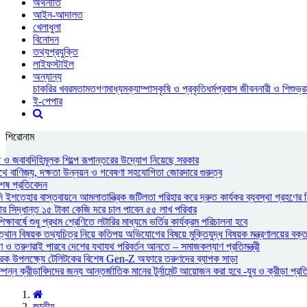
অর্থনীতি
আইন-আদালত
খেলাধুলা
বিনোদন
তথ্যপ্রযুক্তি
লাইফস্টাইল
অন্যান্য
চাকরির খবর
মতামত
গণমাধ্যম
ক্যাম্পাস
কৃষি ও প্রকৃতি
ধর্ম
প্রবাস জীবন
নারী ও শিশু
ভ্
ই-পেপার
শিরোনাম
ধ ও জবাবদিহিমূলক শিল্পে রূপান্তরের উদ্যোগ নিয়েছে সরকার
াথে বাণিজ্য, দক্ষতা উন্নয়ন ও গবেষণা সহযোগিতা জোরদারে গুরুত্ব
শেষ প্রতিবেদন
নি ইশতেহার বাস্তবায়নে আমলাতান্ত্রিক জটিলতা পরিহার করে দ্রুত কার্যকর ব্যবস্থা গ্রহণের ন
সিদ্ধান্ত ১৫ টাকা কেজি দরে চাল পাবেন ৫৫ লাখ পরিবার
াবর্ষে শুধু প্রথম শ্রেণিতে লটারির মাধ্যমে ভর্তির কার্যক্রম পরিচালনা হবে
্থান বিষয়ক তথ্যচিত্র নিয়ে কতিপয় অভিযোগের বিষয়ে মুক্তিযুদ্ধ বিষয়ক মন্ত্রণালয়ের বক্ত
ও তরুণরাই পারবে দেশের যথাযথ পরিবর্তন আনতে – সমাজকল্যাণ প্রতিমন্ত্রী
ারক উপলক্ষ্যে টেলিটকের বিশেষ Gen-Z অফারে তরুণদের ব্যাপক সাড়া
পন্ন ক্রীড়াবিদদের জন্য আন্তর্জাতিক মানের টুর্নামেন্ট আয়োজন করা হবে -যুব ও ক্রীড়া প্রতিমন
জাতীয়