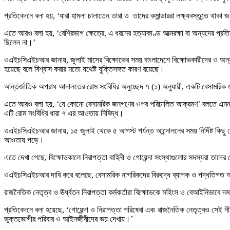
প্রতিবেদনে বলা হয়, ‘যারা হামলা চালাতেন তারা ও তাদের কমান্ডাররা লক্ষ্যবস্তুতে থাকা 
এতে আরও বলা হয়, ‘বেশিরভাগ ক্ষেত্রে, এ ধরনের হত্যাকাণ্ড আত্মরক্ষা বা অন্যদের প্রত
ছিলেন না।’
ওএইচসিএইচআর জানায়, জুলাই মাসের বিক্ষোভের সময় বাংলাদেশে বিক্ষোভকারীদের ও অন্যা
হয়েছে বলে বিশ্বাস করার মতো যথেষ্ট যুক্তিসঙ্গত কারণ রয়েছে।
আন্তর্জাতিক অপরাধ আদালতের রোম সংবিধির অনুচ্ছেদ ৭ (১) অনুযায়ী, একটি বেসামরিক 
এতে আরও বলা হয়, ‘যে কোনো বেসামরিক জনগণের ওপর পরিচালিত আক্রমণ’ বলতে এমন একটি আ
এটি রোম সংবিধির ধারা ৭ এর আওতায় নিষিদ্ধ।
ওএইচসিএইচআর জানায়, ১৫ জুলাই থেকে ৫ আগস্ট পর্যন্ত আন্দোলনের সময় নির্দিষ্ট কিছু বে
আওতায় পড়ে।
এতে দেখা গেছে, বিক্ষোভকালে নিরাপত্তা বাহিনী ও গোয়েন্দা সংস্থাগুলোর সদস্যরা তাদের 
ওএইচসিএইচআর দাবি করে বলেছে, বেসামরিক নাগরিকদের বিরুদ্ধে ব্যাপক ও পদ্ধতিগত আক্
রাজনৈতিক নেতৃত্ব ও ঊর্ধ্বতন নিরাপত্তা কর্মকর্তারা বিক্ষোভকে সহিংস ও বেআইনিভাবে দ
প্রতিবেদনে বলা হয়েছে, ‘গোয়েন্দা ও নিরাপত্তা পরিষেবা এবং রাজনৈতিক নেতৃত্বও সেই নী
ভুক্তভোগীর পরিবার ও আইনজীবীদের ভয় দেখায়।’