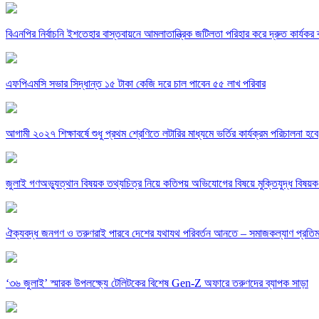
বিএনপির নির্বাচনি ইশতেহার বাস্তবায়নে আমলাতান্ত্রিক জটিলতা পরিহার করে দ্রুত কার্যকর ব
এফপিএমসি সভার সিদ্ধান্ত ১৫ টাকা কেজি দরে চাল পাবেন ৫৫ লাখ পরিবার
আগামী ২০২৭ শিক্ষাবর্ষে শুধু প্রথম শ্রেণিতে লটারির মাধ্যমে ভর্তির কার্যক্রম পরিচালনা হবে
জুলাই গণঅভ্যুত্থান বিষয়ক তথ্যচিত্র নিয়ে কতিপয় অভিযোগের বিষয়ে মুক্তিযুদ্ধ বিষয়ক ম
ঐক্যবদ্ধ জনগণ ও তরুণরাই পারবে দেশের যথাযথ পরিবর্তন আনতে – সমাজকল্যাণ প্রতিমন্
‘৩৬ জুলাই’ স্মারক উপলক্ষ্যে টেলিটকের বিশেষ Gen-Z অফারে তরুণদের ব্যাপক সাড়া