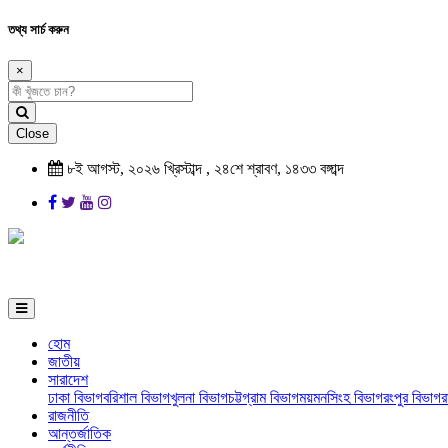
তথ্য সার্চ করুন
×
Close
৮ই আগস্ট, ২০২৬ খ্রিস্টাব্দ , ২৪শে শ্রাবণ, ১৪৩৩ বঙ্গাব্দ
হোম
জাতীয়
সারাদেশ
ঢাকা বিভাগ
বরিশাল বিভাগ
খুলনা বিভাগ
চট্টগ্রাম বিভাগ
ময়মনসিংহ বিভাগ
রংপুর বিভাগ
র
রাজনীতি
আন্তর্জাতিক