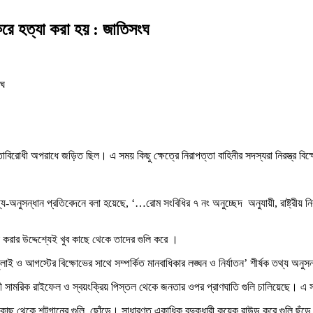
 করে হত্যা করা হয় : জাতিসংঘ
নবতাবিরোধী অপরাধে জড়িত ছিল। এ সময় কিছু ক্ষেত্রে নিরাপত্তা বাহিনীর সদস্যরা নিরস্ত্র ব
নুসন্ধান প্রতিবেদনে বলা হয়েছে, ‘…রোম সংবিধির ৭ নং অনুচ্ছেদ অনুযায়ী, রাষ্ট্রীয় নি
যা করার উদ্দেশ্যেই খুব কাছে থেকে তাদের গুলি করে ।
 আগস্টের বিক্ষোভের সাথে সম্পর্কিত মানবাধিকার লঙ্ঘন ও নির্যাতন’ শীর্ষক তথ্য অনুস
িনী সামরিক রাইফেল ও স্বয়ংক্রিয় পিস্তল থেকে জনতার ওপর প্রাণঘাতি গুলি চালিয়েছে। এ স
খুব কাছ থেকে শটগানের গুলি ছোঁড়ে। সাধারণত একাধিক বন্দুকধারী কয়েক রাউন্ড করে গুলি ছুঁড়