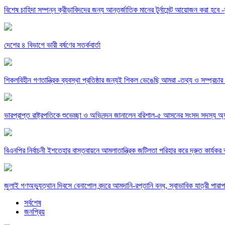
বিশেষ চাহিদা সম্পন্ন ক্রীড়াবিদদের জন্য আন্তর্জাতিক মানের টুর্নামেন্ট আয়োজন করা হবে -যুব
দেশের ৪ বিভাগে ভারী বর্ষণের সতর্কবার্তা
শিকলবিহীন গণতান্ত্রিক ব্যবস্থা প্রতিষ্ঠার জন্যই শিকল ভেঙেছি আমরা -তথ্য ও সম্প্রচার মন
ভারপ্রাপ্ত রাষ্ট্রপতিকে শুভেচ্ছা ও অভিনন্দন জানালেন বরিশাল-৫ আসনের সংসদ সদস্য 
বিএনপির নির্বাচনী ইশতেহার বাস্তবায়নে আমলাতান্ত্রিক জটিলতা পরিহার করে দ্রুত কার্যকর ব
জুলাই গণঅভ্যুত্থান দিবসে বেনাপোল বন্দরে আমদানি-রপ্তানি বন্ধ, স্বাভাবিক যাত্রী পারাপ
সর্বশেষ
জনপ্রিয়