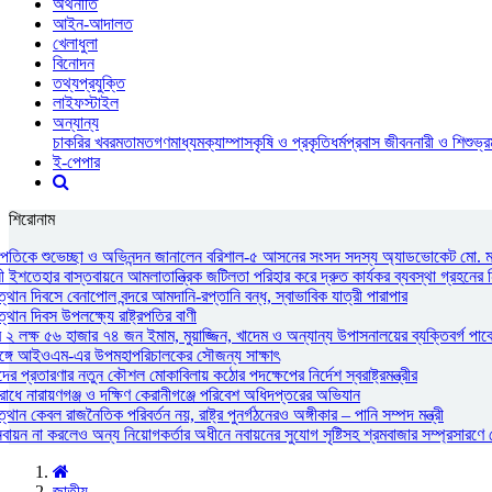
অর্থনীতি
আইন-আদালত
খেলাধুলা
বিনোদন
তথ্যপ্রযুক্তি
লাইফস্টাইল
অন্যান্য
চাকরির খবর
মতামত
গণমাধ্যম
ক্যাম্পাস
কৃষি ও প্রকৃতি
ধর্ম
প্রবাস জীবন
নারী ও শিশু
ভ্
ই-পেপার
শিরোনাম
্ট্রপতিকে শুভেচ্ছা ও অভিনন্দন জানালেন বরিশাল-৫ আসনের সংসদ সদস্য অ্যাডভোকেট মো. 
নী ইশতেহার বাস্তবায়নে আমলাতান্ত্রিক জটিলতা পরিহার করে দ্রুত কার্যকর ব্যবস্থা গ্রহনের ন
থান দিবসে বেনাপোল বন্দরে আমদানি-রপ্তানি বন্ধ, স্বাভাবিক যাত্রী পারাপার
থান দিবস উপলক্ষ্যে রাষ্ট্রপতির বাণী
২ লক্ষ ৫৬ হাজার ৭৪ জন ইমাম, মুয়াজ্জিন, খাদেম ও অন্যান্য উপাসনালয়ের ব্যক্তিবর্গ পাবে
রীর সঙ্গে আইওএম-এর উপমহাপরিচালকের সৌজন্য সাক্ষাৎ
ের প্রতারণার নতুন কৌশল মোকাবিলায় কঠোর পদক্ষেপের নির্দেশ স্বরাষ্ট্রমন্ত্রীর
োধে নারায়ণগঞ্জ ও দক্ষিণ কেরানীগঞ্জে পরিবেশ অধিদপ্তরের অভিযান
ান কেবল রাজনৈতিক পরিবর্তন নয়, রাষ্ট্র পুনর্গঠনেরও অঙ্গীকার – পানি সম্পদ মন্ত্রী
ন না করলেও অন্য নিয়োগকর্তার অধীনে নবায়নের সুযোগ সৃষ্টিসহ শ্রমবাজার সম্প্রসারণে সৌদ
জাতীয়