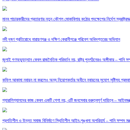
মানব পাচারকারীদের প্রতারণার নতুন কৌশল মোকাবিলায় কঠোর পদক্ষেপের নির্দেশ স্বরাষ্ট্রমন্ত
নদী দূষণ প্রতিরোধে নারায়ণগঞ্জ ও দক্ষিণ কেরানীগঞ্জে পরিবেশ অধিদপ্তরের অভিযান
জুলাই গণঅভ্যুত্থান কেবল রাজনৈতিক পরিবর্তন নয়, রাষ্ট্র পুনর্গঠনেরও অঙ্গীকার – পানি সম্প
কফিল আকামা নবায়ন না করলেও অন্য নিয়োগকর্তার অধীনে নবায়নের সুযোগ সৃষ্টিসহ শ্রমবাজার
প্যারালিগ্যালদের কাজ কেবল একটি পেশা নয়, এটি জনসেবার গুরুত্বপূর্ণ দায়িত্ব – আইনমন্ত্
‎প্রগতিশীল ও উন্নত সমাজ বিনির্মাণে স্থিতিশীল আইন-শৃঙ্খলা অপরিহার্য – পানি সম্পদ মন্ত্