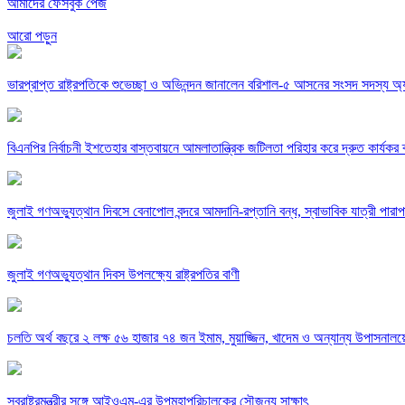
আমাদের ফেসবুক পেজ
আরো পড়ুন
ভারপ্রাপ্ত রাষ্ট্রপতিকে শুভেচ্ছা ও অভিনন্দন জানালেন বরিশাল-৫ আসনের সংসদ সদস্য 
বিএনপির নির্বাচনী ইশতেহার বাস্তবায়নে আমলাতান্ত্রিক জটিলতা পরিহার করে দ্রুত কার্যকর ব
জুলাই গণঅভ্যুত্থান দিবসে বেনাপোল বন্দরে আমদানি-রপ্তানি বন্ধ, স্বাভাবিক যাত্রী পারাপ
জুলাই গণঅভ্যুত্থান দিবস উপলক্ষ্যে রাষ্ট্রপতির বাণী
চলতি অর্থ বছরে ২ লক্ষ ৫৬ হাজার ৭৪ জন ইমাম, মুয়াজ্জিন, খাদেম ও অন্যান্য উপাসনালয়ের 
স্বরাষ্ট্রমন্ত্রীর সঙ্গে আইওএম-এর উপমহাপরিচালকের সৌজন্য সাক্ষাৎ