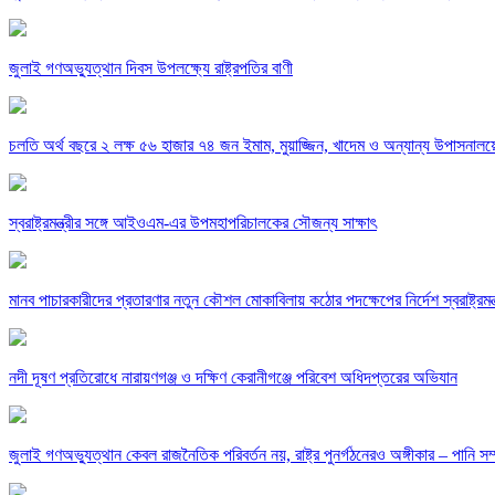
জুলাই গণঅভ্যুত্থান দিবস উপলক্ষ্যে রাষ্ট্রপতির বাণী
চলতি অর্থ বছরে ২ লক্ষ ৫৬ হাজার ৭৪ জন ইমাম, মুয়াজ্জিন, খাদেম ও অন্যান্য উপাসনালয়ের 
স্বরাষ্ট্রমন্ত্রীর সঙ্গে আইওএম-এর উপমহাপরিচালকের সৌজন্য সাক্ষাৎ
মানব পাচারকারীদের প্রতারণার নতুন কৌশল মোকাবিলায় কঠোর পদক্ষেপের নির্দেশ স্বরাষ্ট্রমন্ত
নদী দূষণ প্রতিরোধে নারায়ণগঞ্জ ও দক্ষিণ কেরানীগঞ্জে পরিবেশ অধিদপ্তরের অভিযান
জুলাই গণঅভ্যুত্থান কেবল রাজনৈতিক পরিবর্তন নয়, রাষ্ট্র পুনর্গঠনেরও অঙ্গীকার – পানি সম্প