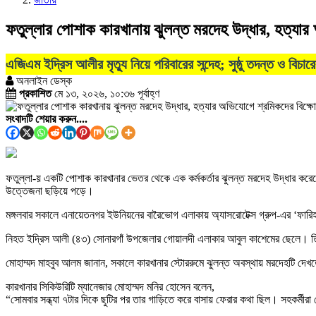
ফতুল্লার পোশাক কারখানায় ঝুলন্ত মরদেহ উদ্ধার, হত্যার
এজিএম ইদ্রিস আলীর মৃত্যু নিয়ে পরিবারের সন্দেহ; সুষ্ঠু তদন্ত ও বিচারে
অনলাইন ডেস্ক
প্রকাশিত
মে ১৩, ২০২৬, ১০:৩৬ পূর্বাহ্ণ
সংবাদটি শেয়ার করুন....
ফতুল্লা
-য় একটি পোশাক কারখানার ভেতর থেকে এক কর্মকর্তার ঝুলন্ত মরদেহ উদ্ধার করেছে
উত্তেজনা ছড়িয়ে পড়ে।
মঙ্গলবার সকালে
এনায়েতনগর
ইউনিয়নের বারৈভোগ এলাকায়
অ্যাসরোটেক্স গ্রুপ
-এর ‘ফারিহ
নিহত
ইদ্রিস আলী
(৪৩)
সোনারগাঁ
উপজেলার গোয়ালদী এলাকার আবুল কাশেমের ছেলে। তিনি
মোহাম্মদ মাহবুব আলম
জানান, সকালে কারখানার স্টোররুমে ঝুলন্ত অবস্থায় মরদেহটি দে
কারখানার সিকিউরিটি ম্যানেজার
মোহাম্মদ মনির হোসেন
বলেন,
“সোমবার সন্ধ্যা ৭টার দিকে ছুটির পর তার গাড়িতে করে বাসায় ফেরার কথা ছিল। সহকর্ম