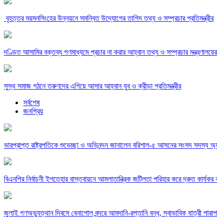
‎ বৃহত্তর ময়মনসিংহের উন্নয়নে সমন্বিত উদ্যোগের তাগিদ তথ্য ও সম্প্রচার প্রতিমন্ত্রীর
দণ্ডিত আসামির বক্তব্য গণমাধ্যমে প্রচার না করার আহ্বান তথ্য ও সম্প্রচার মন্ত্রণালয়ের
সুস্থ সমাজ গঠনে তরুণদের এগিয়ে আসার আহ্বান যুব ও ক্রীড়া প্রতিমন্ত্রীর
সর্বশেষ
জনপ্রিয়
ভারপ্রাপ্ত রাষ্ট্রপতিকে শুভেচ্ছা ও অভিনন্দন জানালেন বরিশাল-৫ আসনের সংসদ সদস্য 
বিএনপির নির্বাচনী ইশতেহার বাস্তবায়নে আমলাতান্ত্রিক জটিলতা পরিহার করে দ্রুত কার্যকর ব
জুলাই গণঅভ্যুত্থান দিবসে বেনাপোল বন্দরে আমদানি-রপ্তানি বন্ধ, স্বাভাবিক যাত্রী পারাপ