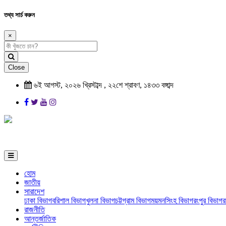
তথ্য সার্চ করুন
×
Close
৬ই আগস্ট, ২০২৬ খ্রিস্টাব্দ , ২২শে শ্রাবণ, ১৪৩৩ বঙ্গাব্দ
হোম
জাতীয়
সারাদেশ
ঢাকা বিভাগ
বরিশাল বিভাগ
খুলনা বিভাগ
চট্টগ্রাম বিভাগ
ময়মনসিংহ বিভাগ
রংপুর বিভাগ
র
রাজনীতি
আন্তর্জাতিক