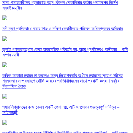
মানব পাচারকারীদের প্রতারণার নতুন কৌশল মোকাবিলায় কঠোর পদক্ষেপের নির্দেশ
স্বরাষ্ট্রমন্ত্রীর
নদী দূষণ প্রতিরোধে নারায়ণগঞ্জ ও দক্ষিণ কেরানীগঞ্জে পরিবেশ অধিদপ্তরের অভিযান
জুলাই গণঅভ্যুত্থান কেবল রাজনৈতিক পরিবর্তন নয়, রাষ্ট্র পুনর্গঠনেরও অঙ্গীকার – পানি
সম্পদ মন্ত্রী
কফিল আকামা নবায়ন না করলেও অন্য নিয়োগকর্তার অধীনে নবায়নের সুযোগ সৃষ্টিসহ
শ্রমবাজার সম্প্রসারণে সৌদি আরবের প্রতিনিধিদলের সাথে প্রবাসী কল্যাণ মন্ত্রীর
দ্বিপাক্ষিক বৈঠক
প্যারালিগ্যালদের কাজ কেবল একটি পেশা নয়, এটি জনসেবার গুরুত্বপূর্ণ দায়িত্ব –
আইনমন্ত্রী