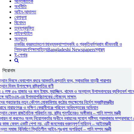
আন্তর্জাতিক
অর্থনীতি
আইন-আদালত
খেলাধুলা
বিনোদন
তথ্যপ্রযুক্তি
লাইফস্টাইল
অন্যান্য
চাকরির খবর
মতামত
গণমাধ্যম
ক্যাম্পাস
কৃষি ও প্রকৃতি
ধর্ম
প্রবাস জীবন
নারী ও
শিশু
ভ্রমণ
শিক্ষা
সাহিত্য
Bangladeshi Newspapers
স্বাস্থ্য
ই-পেপার
শিরোনাম
থান দিবসে বেনাপোল বন্দরে আমদানি-রপ্তানি বন্ধ, স্বাভাবিক যাত্রী পারাপার
থান দিবস উপলক্ষ্যে রাষ্ট্রপতির বাণী
২ লক্ষ ৫৬ হাজার ৭৪ জন ইমাম, মুয়াজ্জিন, খাদেম ও অন্যান্য উপাসনালয়ের ব্যক্তিবর্গ পাবে
রীর সঙ্গে আইওএম-এর উপমহাপরিচালকের সৌজন্য সাক্ষাৎ
ের প্রতারণার নতুন কৌশল মোকাবিলায় কঠোর পদক্ষেপের নির্দেশ স্বরাষ্ট্রমন্ত্রীর
োধে নারায়ণগঞ্জ ও দক্ষিণ কেরানীগঞ্জে পরিবেশ অধিদপ্তরের অভিযান
ান কেবল রাজনৈতিক পরিবর্তন নয়, রাষ্ট্র পুনর্গঠনেরও অঙ্গীকার – পানি সম্পদ মন্ত্রী
ন না করলেও অন্য নিয়োগকর্তার অধীনে নবায়নের সুযোগ সৃষ্টিসহ শ্রমবাজার সম্প্রসারণে সৌদ
র কাজ কেবল একটি পেশা নয়, এটি জনসেবার গুরুত্বপূর্ণ দায়িত্ব – আইনমন্ত্রী
্নত সমাজ বিনির্মাণে স্থিতিশীল আইন-শৃঙ্খলা অপরিহার্য – পানি সম্পদ মন্ত্রী