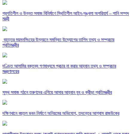
‎প্রগতিশীল ও উন্নত সমাজ বিনির্মাণে স্থিতিশীল আইন-শৃঙ্খলা অপরিহার্য – পানি সম্পদ
মন্ত্রী
‎ বৃহত্তর ময়মনসিংহের উন্নয়নে সমন্বিত উদ্যোগের তাগিদ তথ্য ও সম্প্রচার
প্রতিমন্ত্রীর
দণ্ডিত আসামির বক্তব্য গণমাধ্যমে প্রচার না করার আহ্বান তথ্য ও সম্প্রচার
মন্ত্রণালয়ের
সুস্থ সমাজ গঠনে তরুণদের এগিয়ে আসার আহ্বান যুব ও ক্রীড়া প্রতিমন্ত্রীর
দক্ষিণখানে বহুতল ভবন নির্মাণে অনিয়মের অভিযোগ, তদন্তের আশ্বাস রাজউকের