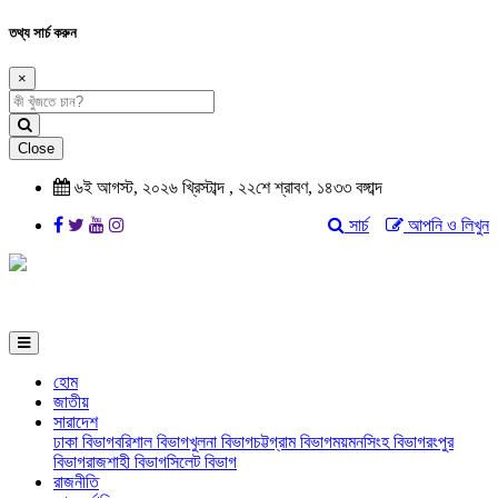
তথ্য সার্চ করুন
×
Close
৬ই আগস্ট, ২০২৬ খ্রিস্টাব্দ , ২২শে শ্রাবণ, ১৪৩৩ বঙ্গাব্দ
সার্চ
আপনি ও লিখুন
হোম
জাতীয়
সারাদেশ
ঢাকা বিভাগ
বরিশাল বিভাগ
খুলনা বিভাগ
চট্টগ্রাম বিভাগ
ময়মনসিংহ বিভাগ
রংপুর
বিভাগ
রাজশাহী বিভাগ
সিলেট বিভাগ
রাজনীতি