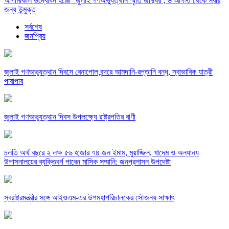
আগামীকাল উদ্বোধন হচ্ছে ‘জুলাই গণঅভ্যুত্থান স্মৃতি জাদুঘর’, ৬ আগস্ট থেকে সবার
জন্য উন্মুক্ত
সর্বশেষ
জনপ্রিয়
জুলাই গণঅভ্যুত্থান দিবসে বেনাপোল বন্দরে আমদানি-রপ্তানি বন্ধ, স্বাভাবিক যাত্রী
পারাপার
জুলাই গণঅভ্যুত্থান দিবস উপলক্ষ্যে রাষ্ট্রপতির বাণী
চলতি অর্থ বছরে ২ লক্ষ ৫৬ হাজার ৭৪ জন ইমাম, মুয়াজ্জিন, খাদেম ও অন্যান্য
উপাসনালয়ের ব্যক্তিবর্গ পাবেন মাসিক সম্মানি: জনপ্রশাসন উপদেষ্টা
স্বরাষ্ট্রমন্ত্রীর সঙ্গে আইওএম-এর উপমহাপরিচালকের সৌজন্য সাক্ষাৎ