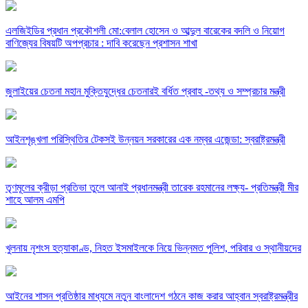
এলজিইডির প্রধান প্রকৌশলী মো:বেলাল হোসেন ও আব্দুল বারেকের বদলি ও নিয়োগ
বাণিজ্যের বিষয়টি অপপ্রচার : দাবি করেছেন প্রশাসন শাখা
জুলাইয়ের চেতনা মহান মুক্তিযুদ্ধের চেতনারই বর্ধিত প্রবাহ -তথ্য ও সম্প্রচার মন্ত্রী
আইনশৃঙ্খলা পরিস্থিতির টেকসই উন্নয়ন সরকারের এক নম্বর এজেন্ডা: স্বরাষ্ট্রমন্ত্রী
তৃণমূলের ক্রীড়া প্রতিভা তুলে আনাই প্রধানমন্ত্রী তারেক রহমানের লক্ষ্য- প্রতিমন্ত্রী মীর
শাহে আলম এমপি
খুলনায় নৃশংস হত্যাকাণ্ড, নিহত ইসমাইলকে নিয়ে ভিন্নমত পুলিশ, পরিবার ও স্থানীয়দের
আইনের শাসন প্রতিষ্ঠার মাধ্যমে নতুন বাংলাদেশ গঠনে কাজ করার আহ্বান স্বরাষ্ট্রমন্ত্রীর