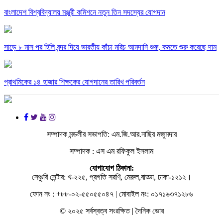
বাংলাদেশ বিশ্ববিদ্যালয় মঞ্জুরী কমিশনে নতুন তিন সদস্যের যোগদান
সাড়ে ৮ মাস পর হিলি বন্দর দিয়ে ভারতীয় কাঁচা মরিচ আমদানি শুরু, কমতে শুরু করেছে দাম
প্রাথমিকের ১৪ হাজার শিক্ষকের যোগদানের তারিখ পরিবর্তন
সম্পাদক মন্ডলীর সভাপতি: এম.জি.আর.নাছির মজুমদার
সম্পাদক : এস এম রফিকুল ইসলাম
যোগাযোগ ঠিকানা:
সেঞ্চুরি সেন্টার: খ-২২৫, প্রগতি সরণি, মেরুল,বাড্ডা, ঢাকা-১২১২।
ফোন নং : +৮৮-০২-৫৫০৫৫০৪৭ | মোবাইল নং: ০১৭১৬৩৭১২৮৬
© ২০২৫ সর্বস্বত্ব সংরক্ষিত | দৈনিক ভোর