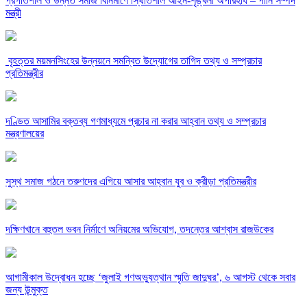
‎প্রগতিশীল ও উন্নত সমাজ বিনির্মাণে স্থিতিশীল আইন-শৃঙ্খলা অপরিহার্য – পানি সম্পদ
মন্ত্রী
‎ বৃহত্তর ময়মনসিংহের উন্নয়নে সমন্বিত উদ্যোগের তাগিদ তথ্য ও সম্প্রচার
প্রতিমন্ত্রীর
দণ্ডিত আসামির বক্তব্য গণমাধ্যমে প্রচার না করার আহ্বান তথ্য ও সম্প্রচার
মন্ত্রণালয়ের
সুস্থ সমাজ গঠনে তরুণদের এগিয়ে আসার আহ্বান যুব ও ক্রীড়া প্রতিমন্ত্রীর
দক্ষিণখানে বহুতল ভবন নির্মাণে অনিয়মের অভিযোগ, তদন্তের আশ্বাস রাজউকের
আগামীকাল উদ্বোধন হচ্ছে ‘জুলাই গণঅভ্যুত্থান স্মৃতি জাদুঘর’, ৬ আগস্ট থেকে সবার
জন্য উন্মুক্ত