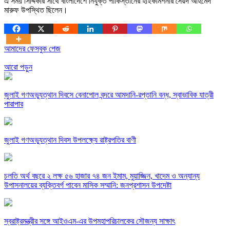
এ সময় সিদ্দিকীর সাথে বাংলাদেশে নিযুক্ত পাকিস্তানের হাইকমিশনার সৈয়দ আহমেদ
মারুফ উপস্থিত ছিলেন।
আমাদের ফেসবুক পেজ
আরো পড়ুন
জুলাই গণঅভ্যুত্থান দিবসে বেনাপোল বন্দরে আমদানি-রপ্তানি বন্ধ, স্বাভাবিক যাত্রী
পারাপার
জুলাই গণঅভ্যুত্থান দিবস উপলক্ষ্যে রাষ্ট্রপতির বাণী
চলতি অর্থ বছরে ২ লক্ষ ৫৬ হাজার ৭৪ জন ইমাম, মুয়াজ্জিন, খাদেম ও অন্যান্য
উপাসনালয়ের ব্যক্তিবর্গ পাবেন মাসিক সম্মানি: জনপ্রশাসন উপদেষ্টা
স্বরাষ্ট্রমন্ত্রীর সঙ্গে আইওএম-এর উপমহাপরিচালকের সৌজন্য সাক্ষাৎ