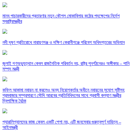
মানব পাচারকারীদের প্রতারণার নতুন কৌশল মোকাবিলায় কঠোর পদক্ষেপের নির্দেশ
স্বরাষ্ট্রমন্ত্রীর
নদী দূষণ প্রতিরোধে নারায়ণগঞ্জ ও দক্ষিণ কেরানীগঞ্জে পরিবেশ অধিদপ্তরের অভিযান
জুলাই গণঅভ্যুত্থান কেবল রাজনৈতিক পরিবর্তন নয়, রাষ্ট্র পুনর্গঠনেরও অঙ্গীকার – পানি
সম্পদ মন্ত্রী
কফিল আকামা নবায়ন না করলেও অন্য নিয়োগকর্তার অধীনে নবায়নের সুযোগ সৃষ্টিসহ
শ্রমবাজার সম্প্রসারণে সৌদি আরবের প্রতিনিধিদলের সাথে প্রবাসী কল্যাণ মন্ত্রীর
দ্বিপাক্ষিক বৈঠক
প্যারালিগ্যালদের কাজ কেবল একটি পেশা নয়, এটি জনসেবার গুরুত্বপূর্ণ দায়িত্ব –
আইনমন্ত্রী