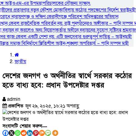
ত্রীর সঙ্গে আইওএম-এর উপমহাপরিচালকের সৌজন্য সাক্ষাৎ
ীদের প্রতারণার নতুন কৌশল মোকাবিলায় কঠোর পদক্ষেপের নির্দেশ স্বরাষ্ট্রমন্ত্র
িরোধে নারায়ণগঞ্জ ও দক্ষিণ কেরানীগঞ্জে পরিবেশ অধিদপ্তরের অভিযান
্থান কেবল রাজনৈতিক পরিবর্তন নয়, রাষ্ট্র পুনর্গঠনেরও অঙ্গীকার – পানি সম্পদ মন্ত
ায়ন না করলেও অন্য নিয়োগকর্তার অধীনে নবায়নের সুযোগ সৃষ্টিসহ শ্রমবাজার সম
দের কাজ কেবল একটি পেশা নয়, এটি জনসেবার গুরুত্বপূর্ণ দায়িত্ব – আইনমন্ত্রী
ন্নত সমাজ বিনির্মাণে স্থিতিশীল আইন-শৃঙ্খলা অপরিহার্য – পানি সম্পদ মন্ত্রী
জাতীয়
দেশের জনগণ ও অর্থনীতির স্বার্থে সরকার কঠোর
হতে বাধ্য হবে: প্রধান উপদেষ্টার দপ্তর
admin
প্রকাশিত
জুন ২৯, ২০২৫, ১৬:২১ অপরাহ্ণ
সংবাদটি শেয়ার করুন....