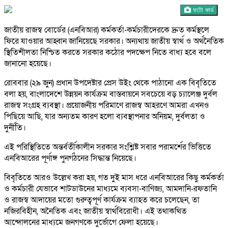
ফটো কার্ড
জাতীয় রাজস্ব বোর্ডের (এনবিআর) কর্মকর্তা-কর্মচারীদেরকে দ্রুত কর্মস্থলে
ফিরে যাওয়ার আহ্বান জানিয়েছে সরকার। অন্যথায় জাতীয় স্বার্থ ও অর্থনৈতিক
স্থিতিশীলতা নিশ্চিত করতে সরকার কঠোর পদক্ষেপ নিতে বাধ্য হবে বলে
জানানো হয়েছে।
রোববার (২৯ জুন) প্রধান উপদেষ্টার প্রেস উইং থেকে পাঠানো এক বিবৃতিতে
বলা হয়, বাংলাদেশে উন্নয়ন কার্যক্রম বাস্তবায়নে সবচেয়ে বড় চ্যালেঞ্জ দুর্বল
রাজস্ব সংগ্রহ ব্যবস্থা। প্রয়োজনীয় পরিমাণে রাজস্ব আহরণে আমরা এখনও
পিছিয়ে আছি, যার অন্যতম কারণ হলো ব্যবস্থাপনার অনিয়ম, দুর্বলতা ও
দুর্নীতি।
এই পরিস্থিতিতে অন্তর্বর্তীকালীন সরকার সংশ্লিষ্ট সবার পরামর্শের ভিত্তিতে
এনবিআরের পূর্ণাঙ্গ পুনর্গঠনের সিদ্ধান্ত নিয়েছে।
বিবৃতিতে আরও উল্লেখ করা হয়, গত দুই মাস ধরে এনবিআরের কিছু কর্মকর্তা
ও কর্মচারী যেভাবে শাটডাউনের মাধ্যমে ব্যবসা-বাণিজ্য, আমদানি-রফতানি
ও রাজস্ব আদায়ের মতো গুরুত্বপূর্ণ কার্যক্রম ব্যাহত করে চলেছেন, তা
নজিরবিহীন, অনৈতিক এবং জাতীয় স্বার্থবিরোধী। এই তথাকথিত
আন্দোলনের মাধ্যমে জনগণকে দুর্ভোগে ফেলা হয়েছে।