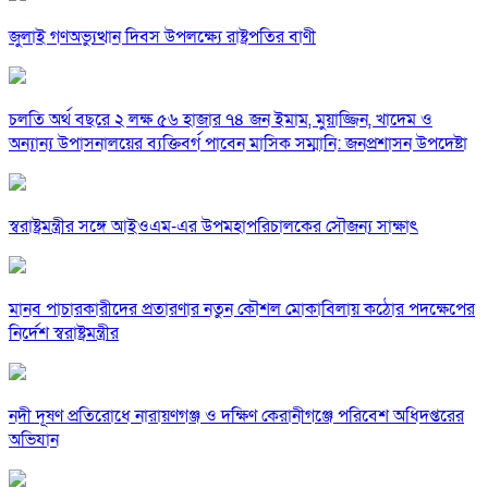
জুলাই গণঅভ্যুত্থান দিবস উপলক্ষ্যে রাষ্ট্রপতির বাণী
চলতি অর্থ বছরে ২ লক্ষ ৫৬ হাজার ৭৪ জন ইমাম, মুয়াজ্জিন, খাদেম ও
অন্যান্য উপাসনালয়ের ব্যক্তিবর্গ পাবেন মাসিক সম্মানি: জনপ্রশাসন উপদেষ্টা
স্বরাষ্ট্রমন্ত্রীর সঙ্গে আইওএম-এর উপমহাপরিচালকের সৌজন্য সাক্ষাৎ
মানব পাচারকারীদের প্রতারণার নতুন কৌশল মোকাবিলায় কঠোর পদক্ষেপের
নির্দেশ স্বরাষ্ট্রমন্ত্রীর
নদী দূষণ প্রতিরোধে নারায়ণগঞ্জ ও দক্ষিণ কেরানীগঞ্জে পরিবেশ অধিদপ্তরের
অভিযান