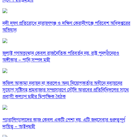
নদী দূষণ প্রতিরোধে নারায়ণগঞ্জ ও দক্ষিণ কেরানীগঞ্জে পরিবেশ অধিদপ্তরের
অভিযান
জুলাই গণঅভ্যুত্থান কেবল রাজনৈতিক পরিবর্তন নয়, রাষ্ট্র পুনর্গঠনেরও
অঙ্গীকার – পানি সম্পদ মন্ত্রী
কফিল আকামা নবায়ন না করলেও অন্য নিয়োগকর্তার অধীনে নবায়নের
সুযোগ সৃষ্টিসহ শ্রমবাজার সম্প্রসারণে সৌদি আরবের প্রতিনিধিদলের সাথে
প্রবাসী কল্যাণ মন্ত্রীর দ্বিপাক্ষিক বৈঠক
প্যারালিগ্যালদের কাজ কেবল একটি পেশা নয়, এটি জনসেবার গুরুত্বপূর্ণ
দায়িত্ব – আইনমন্ত্রী