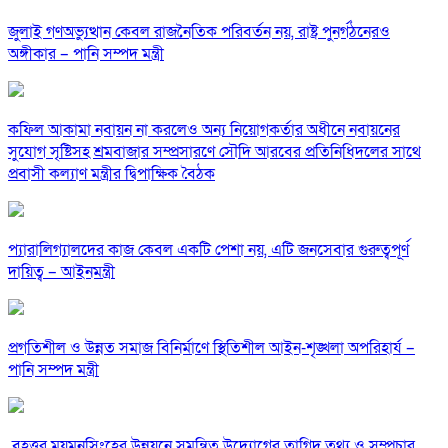
জুলাই গণঅভ্যুত্থান কেবল রাজনৈতিক পরিবর্তন নয়, রাষ্ট্র পুনর্গঠনেরও
অঙ্গীকার – পানি সম্পদ মন্ত্রী
কফিল আকামা নবায়ন না করলেও অন্য নিয়োগকর্তার অধীনে নবায়নের
সুযোগ সৃষ্টিসহ শ্রমবাজার সম্প্রসারণে সৌদি আরবের প্রতিনিধিদলের সাথে
প্রবাসী কল্যাণ মন্ত্রীর দ্বিপাক্ষিক বৈঠক
প্যারালিগ্যালদের কাজ কেবল একটি পেশা নয়, এটি জনসেবার গুরুত্বপূর্ণ
দায়িত্ব – আইনমন্ত্রী
‎প্রগতিশীল ও উন্নত সমাজ বিনির্মাণে স্থিতিশীল আইন-শৃঙ্খলা অপরিহার্য –
পানি সম্পদ মন্ত্রী
‎ বৃহত্তর ময়মনসিংহের উন্নয়নে সমন্বিত উদ্যোগের তাগিদ তথ্য ও সম্প্রচার