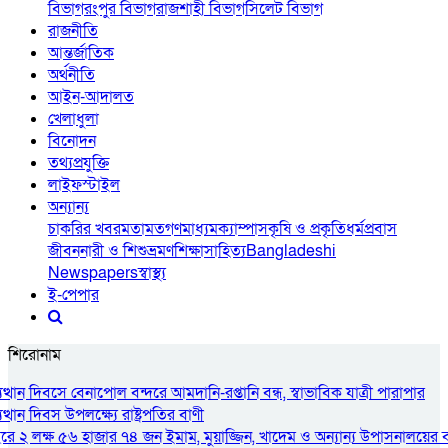
বিভাগ
রংপুর বিভাগ
রাজশাহী বিভাগ
সিলেট বিভাগ
রাজনীতি
আন্তর্জাতিক
অর্থনীতি
আইন-আদালত
খেলাধুলা
বিনোদন
তথ্যপ্রযুক্তি
লাইফস্টাইল
অন্যান্য
চাকরির খবর
মতামত
গণমাধ্যম
ক্যাম্পাস
কৃষি ও প্রকৃতি
ধর্ম
প্রবাস
জীবন
নারী ও শিশু
ভ্রমণ
শিক্ষা
সাহিত্য
Bangladeshi
Newspapers
স্বাস্থ্য
ই-পেপার
শিরোনাম
ত্থান দিবসে বেনাপোল বন্দরে আমদানি-রপ্তানি বন্ধ, স্বাভাবিক যাত্রী পারাপার
্থান দিবস উপলক্ষ্যে রাষ্ট্রপতির বাণী
ে ২ লক্ষ ৫৬ হাজার ৭৪ জন ইমাম, মুয়াজ্জিন, খাদেম ও অন্যান্য উপাসনালয়ের ব্যক