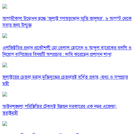
আগামীকাল উদ্বোধন হচ্ছে ‘জুলাই গণঅভ্যুত্থান স্মৃতি জাদুঘর’, ৬ আগস্ট থেকে
সবার জন্য উন্মুক্ত
এলজিইডির প্রধান প্রকৌশলী মো:বেলাল হোসেন ও আব্দুল বারেকের বদলি ও
নিয়োগ বাণিজ্যের বিষয়টি অপপ্রচার : দাবি করেছেন প্রশাসন শাখা
জুলাইয়ের চেতনা মহান মুক্তিযুদ্ধের চেতনারই বর্ধিত প্রবাহ -তথ্য ও সম্প্রচার
মন্ত্রী
আইনশৃঙ্খলা পরিস্থিতির টেকসই উন্নয়ন সরকারের এক নম্বর এজেন্ডা:
স্বরাষ্ট্রমন্ত্রী