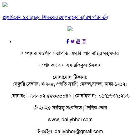
প্রাথমিকের ১৪ হাজার শিক্ষকের যোগদানের তারিখ পরিবর্তন
সম্পাদক মন্ডলীর সভাপতি: এম.জি.আর.নাছির মজুমদার
সম্পাদক : এস এম রফিকুল ইসলাম
যোগাযোগ ঠিকানা:
সেঞ্চুরি সেন্টার: খ-২২৫, প্রগতি সরণি, মেরুল,বাড্ডা, ঢাকা-১২১২।
ফোন নং : +৮৮-০২-৫৫০৫৫০৪৭ | মোবাইল নং: ০১৭১৬৩৭১২৮৬
© ২০২৫ সর্বস্বত্ব সংরক্ষিত | দৈনিক ভোর
www: dailybhor.com
ই-মেইল: dailybhor@gmail.com