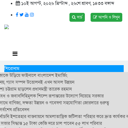
১০ই আগস্ট, ২০২৬ খ্রিস্টাব্দ , ২৬শে শ্রাবণ, ১৪৩৩ বঙ্গাব্দ
সার্চ
আপনি ও লিখুন
শিরোনাম
িকাকে উড়িয়ে ফাইনালে বাংলাদেশ ইমার্জিং
্ট নয়, গ্যাস সম্পদ উত্তোলনই এখন আসল উন্নয়ন
যে চট্টগ্রাম ছাড়লেন প্রধানমন্ত্রী তারেক রহমান
ে বৈধ ও জবাবদিহিমূলক শিল্পে রূপান্তরের উদ্যোগ নিয়েছে সরকার
 সাথে বাণিজ্য, দক্ষতা উন্নয়ন ও গবেষণা সহযোগিতা জোরদারে গুরুত্ব
র্বশেষ প্রতিবেদন
বাচনি ইশতেহার বাস্তবায়নে আমলাতান্ত্রিক জটিলতা পরিহার করে দ্রুত কার্যকর ব্যব
ার সিদ্ধান্ত ১৫ টাকা কেজি দরে চাল পাবেন ৫৫ লাখ পরিবার