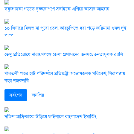
সবুজ ঢাকা গড়তে বৃক্ষরোপণে সবাইকে এগিয়ে আসার আহ্বান
১০ লিটারে মিলত না পুরো তেল, কারচুপিতে ধরা পড়ে জরিমানা গুনল দুই
পাম্প
ডেঙ্গু প্রতিরোধে নারায়ণগঞ্জে জেলা প্রশাসনের জনসচেতনতামূলক র‌্যালি
গাবতলী পশুর হাট পরিদর্শনে প্রতিমন্ত্রী: সন্তোষজনক পরিবেশ, নিরাপত্তায়
কড়া নজরদারি
সর্বশেষ
জনপ্রিয়
দক্ষিণ আফ্রিকাকে উড়িয়ে ফাইনালে বাংলাদেশ ইমার্জিং