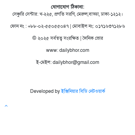
যোগাযোগ ঠিকানা:
সেঞ্চুরি সেন্টার: খ-২২৫, প্রগতি সরণি, মেরুল,বাড্ডা, ঢাকা-১২১২।
ফোন নং : +৮৮-০২-৫৫০৫৫০৪৭ | মোবাইল নং: ০১৭১৬৩৭১২৮৬
© ২০২৫ সর্বস্বত্ব সংরক্ষিত | দৈনিক ভোর
www: dailybhor.com
ই-মেইল: dailybhor@gmail.com
Developed by
ইঞ্জিনিয়ার বিডি নেটওয়ার্ক