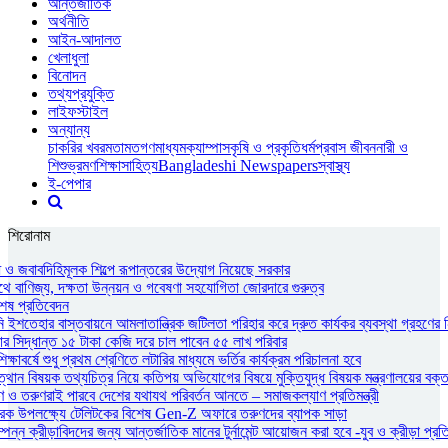
আন্তর্জাতিক
অর্থনীতি
আইন-আদালত
খেলাধুলা
বিনোদন
তথ্যপ্রযুক্তি
লাইফস্টাইল
অন্যান্য
চাকরির খবর
মতামত
গণমাধ্যম
ক্যাম্পাস
কৃষি ও প্রকৃতি
ধর্ম
প্রবাস জীবন
নারী ও
শিশু
ভ্রমণ
শিক্ষা
সাহিত্য
Bangladeshi Newspapers
স্বাস্থ্য
ই-পেপার
শিরোনাম
ধ ও জবাবদিহিমূলক শিল্পে রূপান্তরের উদ্যোগ নিয়েছে সরকার
াথে বাণিজ্য, দক্ষতা উন্নয়ন ও গবেষণা সহযোগিতা জোরদারে গুরুত্ব
শেষ প্রতিবেদন
নি ইশতেহার বাস্তবায়নে আমলাতান্ত্রিক জটিলতা পরিহার করে দ্রুত কার্যকর ব্যবস্থা গ্রহণের ন
সিদ্ধান্ত ১৫ টাকা কেজি দরে চাল পাবেন ৫৫ লাখ পরিবার
াবর্ষে শুধু প্রথম শ্রেণিতে লটারির মাধ্যমে ভর্তির কার্যক্রম পরিচালনা হবে
্থান বিষয়ক তথ্যচিত্র নিয়ে কতিপয় অভিযোগের বিষয়ে মুক্তিযুদ্ধ বিষয়ক মন্ত্রণালয়ের বক্ত
ও তরুণরাই পারবে দেশের যথাযথ পরিবর্তন আনতে – সমাজকল্যাণ প্রতিমন্ত্রী
ারক উপলক্ষ্যে টেলিটকের বিশেষ Gen-Z অফারে তরুণদের ব্যাপক সাড়া
পন্ন ক্রীড়াবিদদের জন্য আন্তর্জাতিক মানের টুর্নামেন্ট আয়োজন করা হবে -যুব ও ক্রীড়া প্রতিমন