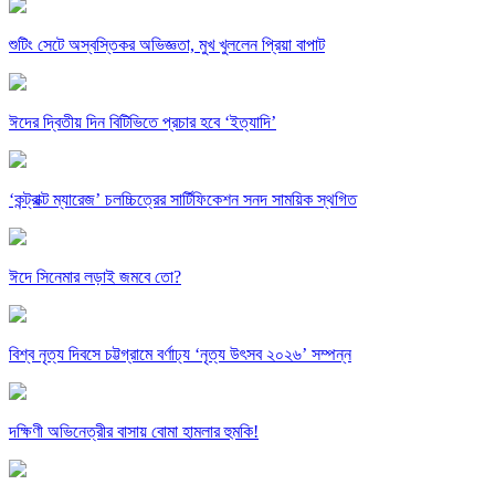
শুটিং সেটে অস্বস্তিকর অভিজ্ঞতা, মুখ খুললেন প্রিয়া বাপাট
ঈদের দ্বিতীয় দিন বিটিভিতে প্রচার হবে ‘ইত্যাদি’
‘কন্ট্রাক্ট ম্যারেজ’ চলচ্চিত্রের সার্টিফিকেশন সনদ সাময়িক স্থগিত
ঈদে সিনেমার লড়াই জমবে তো?
বিশ্ব নৃত্য দিবসে চট্টগ্রামে বর্ণাঢ্য ‘নৃত্য উৎসব ২০২৬’ সম্পন্ন
দক্ষিণী অভিনেত্রীর বাসায় বোমা হামলার হুমকি!