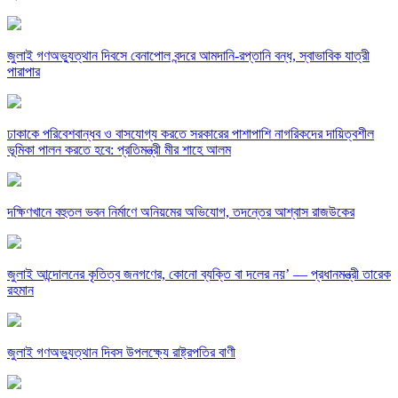
জুলাই গণঅভ্যুত্থান দিবসে বেনাপোল বন্দরে আমদানি-রপ্তানি বন্ধ, স্বাভাবিক যাত্রী
পারাপার
ঢাকাকে পরিবেশবান্ধব ও বাসযোগ্য করতে সরকারের পাশাপাশি নাগরিকদের দায়িত্বশীল
ভূমিকা পালন করতে হবে: প্রতিমন্ত্রী মীর শাহে আলম
দক্ষিণখানে বহুতল ভবন নির্মাণে অনিয়মের অভিযোগ, তদন্তের আশ্বাস রাজউকের
জুলাই আন্দোলনের কৃতিত্ব জনগণের, কোনো ব্যক্তি বা দলের নয়’ — প্রধানমন্ত্রী তারেক
রহমান
জুলাই গণঅভ্যুত্থান দিবস উপলক্ষ্যে রাষ্ট্রপতির বাণী