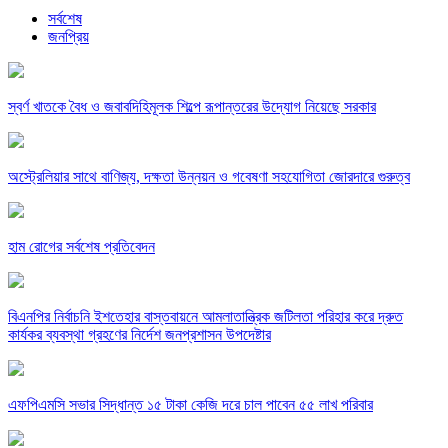
সর্বশেষ
জনপ্রিয়
স্বর্ণ খাতকে বৈধ ও জবাবদিহিমূলক শিল্পে রূপান্তরের উদ্যোগ নিয়েছে সরকার
অস্ট্রেলিয়ার সাথে বাণিজ্য, দক্ষতা উন্নয়ন ও গবেষণা সহযোগিতা জোরদারে গুরুত্ব
হাম রোগের সর্বশেষ প্রতিবেদন
বিএনপির নির্বাচনি ইশতেহার বাস্তবায়নে আমলাতান্ত্রিক জটিলতা পরিহার করে দ্রুত
কার্যকর ব্যবস্থা গ্রহণের নির্দেশ জনপ্রশাসন উপদেষ্টার
এফপিএমসি সভার সিদ্ধান্ত ১৫ টাকা কেজি দরে চাল পাবেন ৫৫ লাখ পরিবার