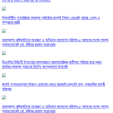
দেশের ৪ বিভাগে ভারী বর্ষণের সতর্কবার্তা
শিকলবিহীন গণতান্ত্রিক ব্যবস্থা প্রতিষ্ঠার জন্যই শিকল ভেঙেছি আমরা -তথ্য ও
সম্প্রচার মন্ত্রী
ভারপ্রাপ্ত রাষ্ট্রপতিকে শুভেচ্ছা ও অভিনন্দন জানালেন বরিশাল-৫ আসনের সংসদ সদস্য
অ্যাডভোকেট মো. মজিবর রহমান সরোওয়ার
বিএনপির নির্বাচনী ইশতেহার বাস্তবায়নে আমলাতান্ত্রিক জটিলতা পরিহার করে দ্রুত
কার্যকর ব্যবস্থা গ্রহনের নির্দেশ: জনপ্রশাসন উপদেষ্টা
জুলাই গণঅভ্যুত্থান দিবসে বেনাপোল বন্দরে আমদানি-রপ্তানি বন্ধ, স্বাভাবিক যাত্রী
পারাপার
ভারপ্রাপ্ত রাষ্ট্রপতিকে শুভেচ্ছা ও অভিনন্দন জানালেন বরিশাল-৫ আসনের সংসদ সদস্য
অ্যাডভোকেট মো. মজিবর রহমান সরোওয়ার