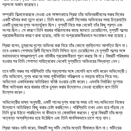
প্রশংসা অর্জন করেছেন।
সম্প্রতি ফিল্মফেয়ারকে দেওয়া এক সাক্ষাৎকারে প্রিয়া তাঁর অভিনয়জীবনের শুরুর দিকের
একটি ঘটনার কথা তুলে ধরেন। তিনি জানান, একটি সিনেমায় অভিনয়ের সময় চিত্রনাট্যে
একটি চুম্বনের দৃশ্য অন্তর্ভুক্ত ছিল। দৃশ্যটি নিয়ে শুরু থেকেই তাঁর কিছু প্রশ্ন এবং
সংশয় ছিল। সে কারণে তিনি বারবার পরিচালকের কাছে জানতে চেয়েছিলেন, দৃশ্যটি গল্পের
প্রয়োজনীয়তার কারণে রাখা হয়েছে, নাকি তা অপ্রয়োজনীয়ভাবে সংযোজন করা হয়েছে।
প্রিয়া বলেন, চুম্বনের দৃশ্যে অভিনয় করা নিয়ে তাঁর কোনো ব্যক্তিগত আপত্তি ছিল না।
তবে একজন পেশাদার শিল্পী হিসেবে তিনি নিশ্চিত হতে চেয়েছিলেন যে দৃশ্যটি গল্পের সঙ্গে
যথাযথভাবে সামঞ্জস্যপূর্ণ এবং নাটকীয় প্রয়োজনীয়তা পূরণ করছে কি না। বিষয়টি পরিষ্কার
হওয়ার পর তিনি পেশাগত দায়িত্ববোধ থেকেই দৃশ্যটিতে অভিনয়ের সিদ্ধান্ত নেন।
তবে শুটিং শুরুর পর পরিস্থিতি তাঁর প্রত্যাশার সঙ্গে মেলেনি বলে দাবি করেন অভিনেত্রী।
তাঁর অভিযোগ, দৃশ্য ধারণের সময় পূর্বনির্ধারিত পরিকল্পনা ও মহড়ার বাইরে গিয়ে সহ-
অভিনেতা একাধিকবার অতিরিক্ত ঘনিষ্ঠ হওয়ার চেষ্টা করেন। এমনকি নির্ধারিত দৃশ্যের
সীমা অতিক্রম করে বারবার তাঁকে চুম্বন করার উদ্যোগও নেওয়া হয়েছিল বলে তিনি
উল্লেখ করেন।
অভিনেত্রীর ভাষ্য অনুযায়ী, একটি গানের দৃশ্য ধারণের সময় ওই সহ-অভিনেতা নিজের
উদ্যোগে অতিরিক্ত কিছু করার চেষ্টা করছিলেন। পরিস্থিতি তখন এমন হয়ে দাঁড়ায় যে
তিনি বুঝে উঠতে পারছিলেন না কীভাবে তা মোকাবিলা করবেন। পুরো বিষয়টি তাঁর জন্য
অত্যন্ত অস্বস্তিকর হয়ে উঠেছিল এবং তিনি মানসিকভাবে চাপে পড়ে যান।
প্রিয়া আরও দাবি করেন, বিষয়টি শুধু শুটিং সেটের মধ্যেই সীমাবদ্ধ ছিল না। শুটিংয়ের