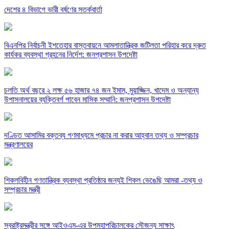
দেশের ৪ বিভাগে ভারী বর্ষণের সতর্কবার্তা
বিএনপির নির্বাচনী ইশতেহার বাস্তবায়নে আমলাতান্ত্রিক জটিলতা পরিহার করে দ্রুত
কার্যকর ব্যবস্থা গ্রহনের নির্দেশ: জনপ্রশাসন উপদেষ্টা
চলতি অর্থ বছরে ২ লক্ষ ৫৬ হাজার ৭৪ জন ইমাম, মুয়াজ্জিন, খাদেম ও অন্যান্য
উপাসনালয়ের ব্যক্তিবর্গ পাবেন মাসিক সম্মানি: জনপ্রশাসন উপদেষ্টা
দণ্ডিত আসামির বক্তব্য গণমাধ্যমে প্রচার না করার আহ্বান তথ্য ও সম্প্রচার
মন্ত্রণালয়ের
শিকলবিহীন গণতান্ত্রিক ব্যবস্থা প্রতিষ্ঠার জন্যই শিকল ভেঙেছি আমরা -তথ্য ও
সম্প্রচার মন্ত্রী
স্বরাষ্ট্রমন্ত্রীর সঙ্গে আইওএম-এর উপমহাপরিচালকের সৌজন্য সাক্ষাৎ