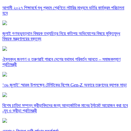
আগামী ২০২৭ শিক্ষাবর্ষে শুধু প্রথম শ্রেণিতে লটারির মাধ্যমে ভর্তির কার্যক্রম পরিচালনা
হবে
জুলাই গণঅভ্যুত্থান বিষয়ক তথ্যচিত্র নিয়ে কতিপয় অভিযোগের বিষয়ে মুক্তিযুদ্ধ
বিষয়ক মন্ত্রণালয়ের বক্তব্য
ঐক্যবদ্ধ জনগণ ও তরুণরাই পারবে দেশের যথাযথ পরিবর্তন আনতে – সমাজকল্যাণ
প্রতিমন্ত্রী
‘৩৬ জুলাই’ স্মারক উপলক্ষ্যে টেলিটকের বিশেষ Gen-Z অফারে তরুণদের ব্যাপক সাড়া
বিশেষ চাহিদা সম্পন্ন ক্রীড়াবিদদের জন্য আন্তর্জাতিক মানের টুর্নামেন্ট আয়োজন করা হবে
-যুব ও ক্রীড়া প্রতিমন্ত্রী