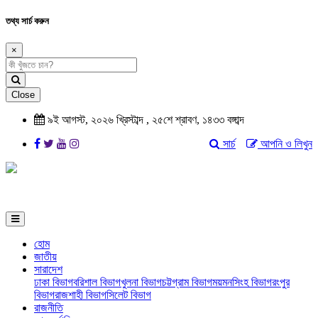
তথ্য সার্চ করুন
×
Close
৯ই আগস্ট, ২০২৬ খ্রিস্টাব্দ , ২৫শে শ্রাবণ, ১৪৩৩ বঙ্গাব্দ
সার্চ
আপনি ও লিখুন
হোম
জাতীয়
সারাদেশ
ঢাকা বিভাগ
বরিশাল বিভাগ
খুলনা বিভাগ
চট্টগ্রাম বিভাগ
ময়মনসিংহ বিভাগ
রংপুর
বিভাগ
রাজশাহী বিভাগ
সিলেট বিভাগ
রাজনীতি