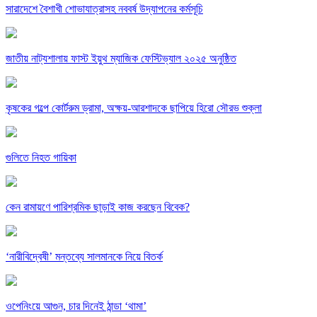
সারাদেশে বৈশাখী শোভাযাত্রাসহ নববর্ষ উদ্‌যাপনের কর্মসূচি
জাতীয় নাট্যশালায় ফাস্ট ইয়ুথ ম্যাজিক ফেস্টিভ্যাল ২০২৫ অনুষ্ঠিত
কৃষকের গল্পে কোর্টরুম ড্রামা, অক্ষয়-আরশাদকে ছাপিয়ে হিরো সৌরভ শুক্লা
গুলিতে নিহত গায়িকা
কেন রামায়ণে পারিশ্রমিক ছাড়াই কাজ করছেন বিবেক?
‘নারীবিদ্বেষী’ মন্তব্যে সালমানকে নিয়ে বিতর্ক
ওপেনিংয়ে আগুন, চার দিনেই ঠান্ডা ‘থামা’