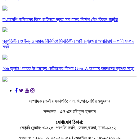
বাংলাদেশি নাবিকদের ভিসা জটিলতা দ্রুত সমাধানের নির্দেশ নৌপরিবহন মন্ত্রীর
‎প্রগতিশীল ও উন্নত সমাজ বিনির্মাণে স্থিতিশীল আইন-শৃঙ্খলা অপরিহার্য – পানি সম্পদ
মন্ত্রী
‘৩৬ জুলাই’ স্মারক উপলক্ষ্যে টেলিটকের বিশেষ Gen-Z অফারে তরুণদের ব্যাপক সাড়া
সম্পাদক মন্ডলীর সভাপতি: এম.জি.আর.নাছির মজুমদার
সম্পাদক : এস এম রফিকুল ইসলাম
যোগাযোগ ঠিকানা:
সেঞ্চুরি সেন্টার: খ-২২৫, প্রগতি সরণি, মেরুল,বাড্ডা, ঢাকা-১২১২।
ফোন নং : +৮৮-০২-৫৫০৫৫০৪৭ | মোবাইল নং: ০১৭১৬৩৭১২৮৬