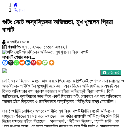
বিনোদন
শুটিং সেটে অস্বস্তিকর অভিজ্ঞতা, মুখ খুললেন প্রিয়া
বাপাট
অনলাইন ডেস্ক
প্রকাশিত
জুন ৮, ২০২৬, ১৬:৫০ অপরাহ্ণ
সংবাদটি শেয়ার করুন....
ফটো কার্ড
চলচ্চিত্র ও বিনোদন অঙ্গনে কাজ করতে গিয়ে অনেক শিল্পীকেই পেশাগত নানা চ্যালেঞ্জ ও
অস্বস্তিকর পরিস্থিতির মুখোমুখি হতে হয়। এবার নিজের অভিনয়জীবনের এমনই এক
তিক্ত অভিজ্ঞতার কথা প্রকাশ করেছেন জনপ্রিয় অভিনেত্রী প্রিয়া বাপাট। তিনি
জানিয়েছেন, ক্যারিয়ারের শুরুর দিকে একটি সিনেমার শুটিং চলাকালে এক সহ-অভিনেতার
আচরণ তাঁকে বিব্রতকর ও মানসিকভাবে অস্বস্তিকর পরিস্থিতির মধ্যে ফেলেছিল।
মারাঠি ও হিন্দি চলচ্চিত্র জগতের পরিচিত মুখ প্রিয়া বাপাট দীর্ঘদিন ধরেই অভিনয়ের
মাধ্যমে দর্শকদের মন জয় করে আসছেন। বড় পর্দার পাশাপাশি ওটিটি প্ল্যাটফর্মেও তিনি
নিজের দক্ষতার পরিচয় দিয়েছেন। ‘কাকস্পর্শ’, ‘সিটি অব ড্রিমস’, ‘হ্যাপি জার্নি’ এবং
‘রাত জওয়ান হ্যায়’-এর মতো আলোচিত কাজের মাধ্যমে তিনি দর্শক ও সমালোচকদের