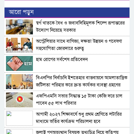
আরো পড়ুন
স্বর্ণ খাতকে বৈধ ও জবাবদিহিমূলক শিল্পে রূপান্তরের
উদ্যোগ নিয়েছে সরকার
অস্ট্রেলিয়ার সাথে বাণিজ্য, দক্ষতা উন্নয়ন ও গবেষণা
সহযোগিতা জোরদারে গুরুত্ব
হাম রোগের সর্বশেষ প্রতিবেদন
বিএনপির নির্বাচনি ইশতেহার বাস্তবায়নে আমলাতান্ত্রিক
জটিলতা পরিহার করে দ্রুত কার্যকর ব্যবস্থা গ্রহণের
নির্দেশ জনপ্রশাসন উপদেষ্টার
এফপিএমসি সভার সিদ্ধান্ত ১৫ টাকা কেজি দরে চাল
পাবেন ৫৫ লাখ পরিবার
আগামী ২০২৭ শিক্ষাবর্ষে শুধু প্রথম শ্রেণিতে লটারির
মাধ্যমে ভর্তির কার্যক্রম পরিচালনা হবে
জুলাই গণঅভ্যুত্থান বিষয়ক তথ্যচিত্র নিয়ে কতিপয়