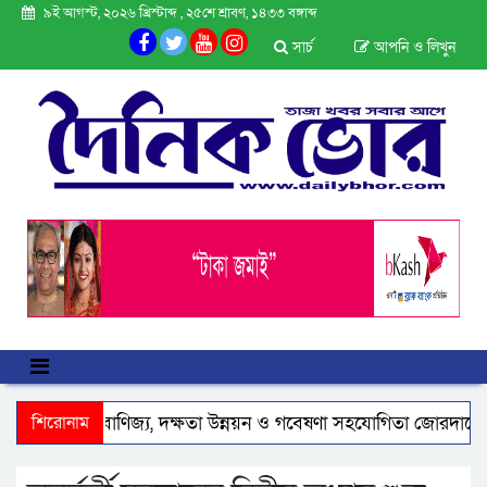
৯ই আগস্ট, ২০২৬ খ্রিস্টাব্দ , ২৫শে শ্রাবণ, ১৪৩৩ বঙ্গাব্দ
সার্চ
আপনি ও লিখুন
িয়ার সাথে বাণিজ্য, দক্ষতা উন্নয়ন ও গবেষণা সহযোগিতা জোরদারে গুরুত্
শিরোনাম