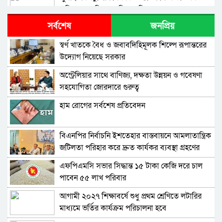
অভিযোগের বিষয়ে মুক্তিযুদ্ধ বিষয়ক মন্ত্রণালয়ের বক্তব্য
সর্বশেষ
জনপ্রিয়
ঐক্যবদ্ধ জনগণ ও তরুণরাই পারবে দেশের যথাযথ
পরিবর্তন আনতে – সমাজকল্যাণ প্রতিমন্ত্রী
স্বর্ণ খাতকে বৈধ ও জবাবদিহিমূলক শিল্পে রূপান্তরের
উদ্যোগ নিয়েছে সরকার
‘৩৬ জুলাই’ স্মারক উপলক্ষ্যে টেলিটকের বিশেষ Gen-
Z অফারে তরুণদের ব্যাপক সাড়া
অস্ট্রেলিয়ার সাথে বাণিজ্য, দক্ষতা উন্নয়ন ও গবেষণা
সহযোগিতা জোরদারে গুরুত্ব
বিশেষ চাহিদা সম্পন্ন ক্রীড়াবিদদের জন্য আন্তর্জাতিক
মানের টুর্নামেন্ট আয়োজন করা হবে -যুব ও ক্রীড়া
হাম রোগের সর্বশেষ প্রতিবেদন
প্রতিমন্ত্রী
দেশের ৪ বিভাগে ভারী বর্ষণের সতর্কবার্তা
বিএনপির নির্বাচনি ইশতেহার বাস্তবায়নে আমলাতান্ত্রিক
জটিলতা পরিহার করে দ্রুত কার্যকর ব্যবস্থা গ্রহণের
শিকলবিহীন গণতান্ত্রিক ব্যবস্থা প্রতিষ্ঠার জন্যই শিকল
নির্দেশ জনপ্রশাসন উপদেষ্টার
ভেঙেছি আমরা -তথ্য ও সম্প্রচার মন্ত্রী
এফপিএমসি সভার সিদ্ধান্ত ১৫ টাকা কেজি দরে চাল
পাবেন ৫৫ লাখ পরিবার
ভারপ্রাপ্ত রাষ্ট্রপতিকে শুভেচ্ছা ও অভিনন্দন জানালেন
বরিশাল-৫ আসনের সংসদ সদস্য অ্যাডভোকেট মো.
আগামী ২০২৭ শিক্ষাবর্ষে শুধু প্রথম শ্রেণিতে লটারির
মজিবর রহমান সরোওয়ার
মাধ্যমে ভর্তির কার্যক্রম পরিচালনা হবে
বিএনপির নির্বাচনী ইশতেহার বাস্তবায়নে আমলাতান্ত্রিক
জটিলতা পরিহার করে দ্রুত কার্যকর ব্যবস্থা গ্রহনের