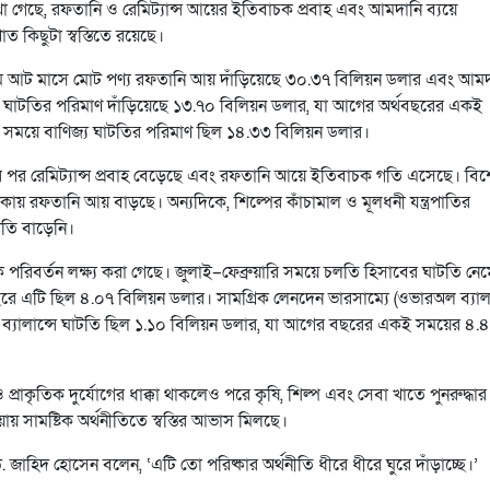
েখা গেছে, রফতানি ও রেমিট্যান্স আয়ের ইতিবাচক প্রবাহ এবং আমদানি ব্যয়ে
ত কিছুটা স্বস্তিতে রয়েছে।
্রথম আট মাসে মোট পণ্য রফতানি আয় দাঁড়িয়েছে ৩০.৩৭ বিলিয়ন ডলার এবং আমদ
 ঘাটতির পরিমাণ দাঁড়িয়েছে ১৩.৭০ বিলিয়ন ডলার, যা আগের অর্থবছরের একই
সময়ে বাণিজ্য ঘাটতির পরিমাণ ছিল ১৪.৩৩ বিলিয়ন ডলার।
র পর রেমিট্যান্স প্রবাহ বেড়েছে এবং রফতানি আয়ে ইতিবাচক গতি এসেছে। বি
থাকায় রফতানি আয় বাড়ছে। অন্যদিকে, শিল্পের কাঁচামাল ও মূলধনী যন্ত্রপাতির
টতি বাড়েনি।
 পরিবর্তন লক্ষ্য করা গেছে। জুলাই–ফেব্রুয়ারি সময়ে চলতি হিসাবের ঘাটতি নেম
রে এটি ছিল ৪.০৭ বিলিয়ন ডলার। সামগ্রিক লেনদেন ভারসাম্যে (ওভারঅল ব্যালা
্যালান্সে ঘাটতি ছিল ১.১০ বিলিয়ন ডলার, যা আগের বছরের একই সময়ের ৪.
 প্রাকৃতিক দুর্যোগের ধাক্কা থাকলেও পরে কৃষি, শিল্প এবং সেবা খাতে পুনরুদ্ধার 
ওয়ায় সামষ্টিক অর্থনীতিতে স্বস্তির আভাস মিলছে।
. জাহিদ হোসেন বলেন, ‘এটি তো পরিষ্কার অর্থনীতি ধীরে ধীরে ঘুরে দাঁড়াচ্ছে।’