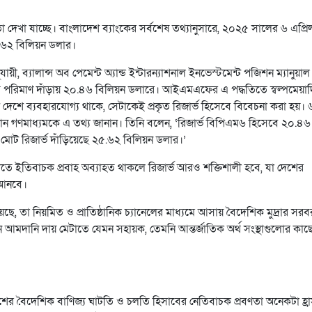
ণতা দেখা যাচ্ছে। বাংলাদেশ ব্যাংকের সর্বশেষ তথ্যানুসারে, ২০২৫ সালের ৬ এপ্রি
২৫.৬২ বিলিয়ন ডলার।
, ব্যালান্স অব পেমেন্ট অ্যান্ড ইন্টারন্যাশনাল ইনভেস্টমেন্ট পজিশন ম্যানুয়াল
ৃত পরিমাণ দাঁড়ায় ২০.৪৬ বিলিয়ন ডলারে। আইএমএফের এ পদ্ধতিতে স্বল্পমেয়াদ
দেশে ব্যবহারযোগ্য থাকে, সেটাকেই প্রকৃত রিজার্ভ হিসেবে বিবেচনা করা হয়। 
খান গণমাধ্যমকে এ তথ্য জানান। তিনি বলেন, ‘রিজার্ভ বিপিএম৬ হিসেবে ২০.৪৬
মোট রিজার্ভ দাঁড়িয়েছে ২৫.৬২ বিলিয়ন ডলার।’
তে ইতিবাচক প্রবাহ অব্যাহত থাকলে রিজার্ভ আরও শক্তিশালী হবে, যা দেশের
 আনবে।
রয়েছে, তা নিয়মিত ও প্রাতিষ্ঠানিক চ্যানেলের মাধ্যমে আসায় বৈদেশিক মুদ্রার সরব
তন আমদানি দায় মেটাতে যেমন সহায়ক, তেমনি আন্তর্জাতিক অর্থ সংস্থাগুলোর কাছ
দেশের বৈদেশিক বাণিজ্য ঘাটতি ও চলতি হিসাবের নেতিবাচক প্রবণতা অনেকটা হ্র