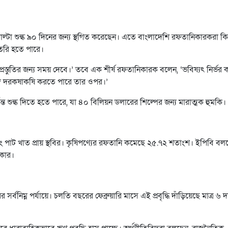
াংশ পাল্টা শুল্ক ৯০ দিনের জন্য স্থগিত করেছেন। এতে বাংলাদেশি রফতানিকারকরা কি
তৈরি হতে পারে।
স্তুতির জন্য সময় দেবে।’ তবে এক শীর্ষ রফতানিকারক বলেন, ‘ভবিষ্যৎ নির্ভর 
সঙ্গে দরকষাকষি করতে পারে তার ওপর।’
্ত শুল্ক দিতে হতে পারে, যা ৪০ বিলিয়ন ডলারের শিল্পের জন্য মারাত্মক হুমকি।
াংশ এবং পাট খাত প্রায় স্থবির। কৃষিপণ্যের রফতানি কমেছে ২৫.৭২ শতাংশ। ইপিবি বল
রকার।
র্বনিম্ন পর্যায়ে। চলতি বছরের ফেব্রুয়ারি মাসে এই প্রবৃদ্ধি দাঁড়িয়েছে মাত্র ৬