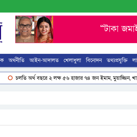
িক
অর্থনীতি
আইন-আদালত
খেলাধুলা
বিনোদন
তথ্যপ্রযুক্তি
ল
 বছরে ২ লক্ষ ৫৬ হাজার ৭৪ জন ইমাম, মুয়াজ্জিন, খাদেম ও অন্যান্য উপা