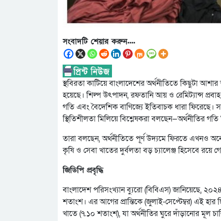
সংবাদটি শেয়ার করুন....
স্থবিরতা কাটিয়ে বাংলাদেশের অর্থনীতিতে কিছুটা আশার আ
হয়েছে। শিল্প উৎপাদন, রফতানি আয় ও রেমিট্যান্স প্রব
গতি এবং বৈদেশিক বাণিজ্যে ইতিবাচক ধারা ফিরেছে। সর
স্থিতিশীলতা মিলিয়ে বিশ্লেষকরা বলছেন—অর্থনীতির গতি ক
তারা বলছেন, অর্থনীতিতে পূর্ণ উদ্যমে ফিরতে এখনও অনেকট
কৃষি ও সেবা খাতের দুর্বলতা বড় চ্যালেঞ্জ হিসেবে রয়ে গ
জিডিপি প্রবৃদ্ধি
বাংলাদেশ পরিসংখ্যান ব্যুরো (বিবিএস) জানিয়েছে, ২০২৪-২৫
শতাংশ। এর আগের প্রান্তিকে (জুলাই-সেপ্টেম্বর) এই হার ছ
খাতে (৭.১০ শতাংশ), যা অর্থনীতির ঘুরে দাঁড়ানোর মূল চা