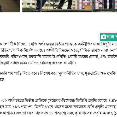
ফটো কা
লো উঁকি দিচ্ছে। চলতি অর্থবছরের দ্বিতীয় প্রান্তিকে অর্থনীতির চাকা কিছুটা স
াহ ইতিবাচক দিক নির্দেশ করছে। অর্থনীতিবিদদের মতে, সীমিত হলেও ব্যবসা-বাণ
কারি পরিসংখ্যান, রফতানি আয়ের ঊর্ধ্বগতি, প্রবাসী আয়ের রেকর্ড, এবং রাজ
িছুটা সঞ্চার হচ্ছে। যদিও চ্যালেঞ্জ এখনও কাটেনি।
া পথ পাড়ি দিতে হবে। বিশেষ করে মূল্যস্ফীতির চাপ, যুক্তরাষ্ট্রের শুল্ক হুমক
েছে।
 অর্থবছরের দ্বিতীয় প্রান্তিকে (অক্টোবর-ডিসেম্বর) জিডিপি প্রবৃদ্ধি হয়েছে ৪.৪৮
িল মাত্র ১.৮১ শতাংশ। তিনটি প্রধান খাতের মধ্যে সবচেয়ে বেশি প্রবৃদ্ধি এসেছে 
লিকাশক্তি। এছাড়া সেবা খাতে (৩.৭৮ শতাংশ) এবং কৃষি খাতেও প্রবৃদ্ধি হয়েছে (