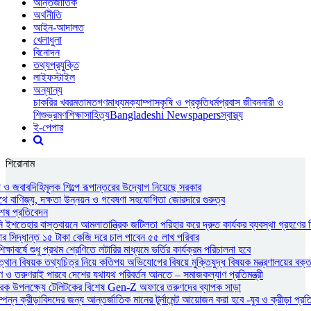
আন্তর্জাতিক
অর্থনীতি
আইন-আদালত
খেলাধুলা
বিনোদন
তথ্যপ্রযুক্তি
লাইফস্টাইল
অন্যান্য
চাকরির খবর
মতামত
গণমাধ্যম
ক্যাম্পাস
কৃষি ও প্রকৃতি
ধর্ম
প্রবাস জীবন
নারী ও
শিশু
ভ্রমণ
শিক্ষা
সাহিত্য
Bangladeshi Newspapers
স্বাস্থ্য
ই-পেপার
শিরোনাম
ধ ও জবাবদিহিমূলক শিল্পে রূপান্তরের উদ্যোগ নিয়েছে সরকার
াথে বাণিজ্য, দক্ষতা উন্নয়ন ও গবেষণা সহযোগিতা জোরদারে গুরুত্ব
শেষ প্রতিবেদন
নি ইশতেহার বাস্তবায়নে আমলাতান্ত্রিক জটিলতা পরিহার করে দ্রুত কার্যকর ব্যবস্থা গ্রহণের ন
সিদ্ধান্ত ১৫ টাকা কেজি দরে চাল পাবেন ৫৫ লাখ পরিবার
াবর্ষে শুধু প্রথম শ্রেণিতে লটারির মাধ্যমে ভর্তির কার্যক্রম পরিচালনা হবে
্থান বিষয়ক তথ্যচিত্র নিয়ে কতিপয় অভিযোগের বিষয়ে মুক্তিযুদ্ধ বিষয়ক মন্ত্রণালয়ের বক্ত
ও তরুণরাই পারবে দেশের যথাযথ পরিবর্তন আনতে – সমাজকল্যাণ প্রতিমন্ত্রী
ারক উপলক্ষ্যে টেলিটকের বিশেষ Gen-Z অফারে তরুণদের ব্যাপক সাড়া
পন্ন ক্রীড়াবিদদের জন্য আন্তর্জাতিক মানের টুর্নামেন্ট আয়োজন করা হবে -যুব ও ক্রীড়া প্রতিমন