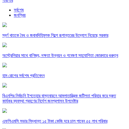
পারাপার
সর্বশেষ
জনপ্রিয়
স্বর্ণ খাতকে বৈধ ও জবাবদিহিমূলক শিল্পে রূপান্তরের উদ্যোগ নিয়েছে সরকার
অস্ট্রেলিয়ার সাথে বাণিজ্য, দক্ষতা উন্নয়ন ও গবেষণা সহযোগিতা জোরদারে গুরুত্ব
হাম রোগের সর্বশেষ প্রতিবেদন
বিএনপির নির্বাচনি ইশতেহার বাস্তবায়নে আমলাতান্ত্রিক জটিলতা পরিহার করে দ্রুত
কার্যকর ব্যবস্থা গ্রহণের নির্দেশ জনপ্রশাসন উপদেষ্টার
এফপিএমসি সভার সিদ্ধান্ত ১৫ টাকা কেজি দরে চাল পাবেন ৫৫ লাখ পরিবার