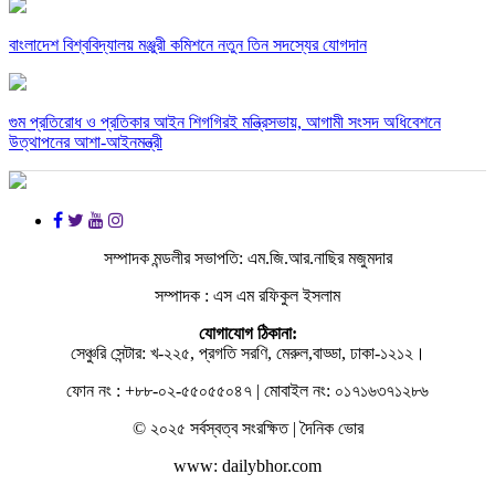
বাংলাদেশ বিশ্ববিদ্যালয় মঞ্জুরী কমিশনে নতুন তিন সদস্যের যোগদান
গুম প্রতিরোধ ও প্রতিকার আইন শিগগিরই মন্ত্রিসভায়, আগামী সংসদ অধিবেশনে
উত্থাপনের আশা-আইনমন্ত্রী
সম্পাদক মন্ডলীর সভাপতি: এম.জি.আর.নাছির মজুমদার
সম্পাদক : এস এম রফিকুল ইসলাম
যোগাযোগ ঠিকানা:
সেঞ্চুরি সেন্টার: খ-২২৫, প্রগতি সরণি, মেরুল,বাড্ডা, ঢাকা-১২১২।
ফোন নং : +৮৮-০২-৫৫০৫৫০৪৭ | মোবাইল নং: ০১৭১৬৩৭১২৮৬
© ২০২৫ সর্বস্বত্ব সংরক্ষিত | দৈনিক ভোর
www: dailybhor.com