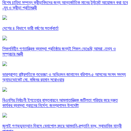
বিশেষ চাহিদা সম্পন্ন ক্রীড়াবিদদের জন্য আন্তর্জাতিক মানের টুর্নামেন্ট আয়োজন করা হবে
-যুব ও ক্রীড়া প্রতিমন্ত্রী
দেশের ৪ বিভাগে ভারী বর্ষণের সতর্কবার্তা
শিকলবিহীন গণতান্ত্রিক ব্যবস্থা প্রতিষ্ঠার জন্যই শিকল ভেঙেছি আমরা -তথ্য ও
সম্প্রচার মন্ত্রী
ভারপ্রাপ্ত রাষ্ট্রপতিকে শুভেচ্ছা ও অভিনন্দন জানালেন বরিশাল-৫ আসনের সংসদ সদস্য
অ্যাডভোকেট মো. মজিবর রহমান সরোওয়ার
বিএনপির নির্বাচনী ইশতেহার বাস্তবায়নে আমলাতান্ত্রিক জটিলতা পরিহার করে দ্রুত
কার্যকর ব্যবস্থা গ্রহনের নির্দেশ: জনপ্রশাসন উপদেষ্টা
জুলাই গণঅভ্যুত্থান দিবসে বেনাপোল বন্দরে আমদানি-রপ্তানি বন্ধ, স্বাভাবিক যাত্রী