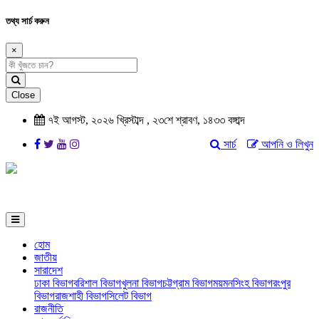
তথ্য সার্চ করুন
×
Close
৭ই আগস্ট, ২০২৬ খ্রিস্টাব্দ , ২৩শে শ্রাবণ, ১৪৩৩ বঙ্গাব্দ
সার্চ
আপনি ও লিখুন
হোম
জাতীয়
সারাদেশ
ঢাকা বিভাগ
বরিশাল বিভাগ
খুলনা বিভাগ
চট্টগ্রাম বিভাগ
ময়মনসিংহ বিভাগ
রংপুর
বিভাগ
রাজশাহী বিভাগ
সিলেট বিভাগ
রাজনীতি