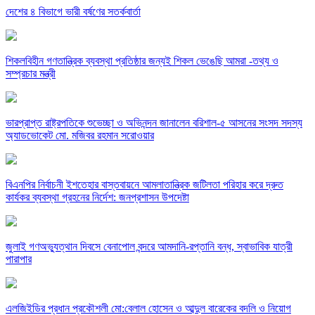
দেশের ৪ বিভাগে ভারী বর্ষণের সতর্কবার্তা
শিকলবিহীন গণতান্ত্রিক ব্যবস্থা প্রতিষ্ঠার জন্যই শিকল ভেঙেছি আমরা -তথ্য ও
সম্প্রচার মন্ত্রী
ভারপ্রাপ্ত রাষ্ট্রপতিকে শুভেচ্ছা ও অভিনন্দন জানালেন বরিশাল-৫ আসনের সংসদ সদস্য
অ্যাডভোকেট মো. মজিবর রহমান সরোওয়ার
বিএনপির নির্বাচনী ইশতেহার বাস্তবায়নে আমলাতান্ত্রিক জটিলতা পরিহার করে দ্রুত
কার্যকর ব্যবস্থা গ্রহনের নির্দেশ: জনপ্রশাসন উপদেষ্টা
জুলাই গণঅভ্যুত্থান দিবসে বেনাপোল বন্দরে আমদানি-রপ্তানি বন্ধ, স্বাভাবিক যাত্রী
পারাপার
এলজিইডির প্রধান প্রকৌশলী মো:বেলাল হোসেন ও আব্দুল বারেকের বদলি ও নিয়োগ