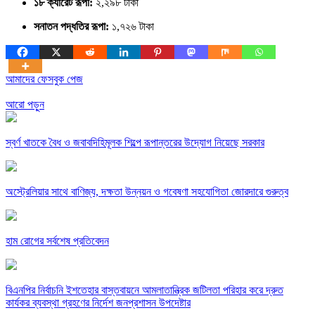
১৮ ক্যারেট রূপা:
২,২৯৮ টাকা
সনাতন পদ্ধতির রূপা:
১,৭২৬ টাকা
আমাদের ফেসবুক পেজ
আরো পড়ুন
স্বর্ণ খাতকে বৈধ ও জবাবদিহিমূলক শিল্পে রূপান্তরের উদ্যোগ নিয়েছে সরকার
অস্ট্রেলিয়ার সাথে বাণিজ্য, দক্ষতা উন্নয়ন ও গবেষণা সহযোগিতা জোরদারে গুরুত্ব
হাম রোগের সর্বশেষ প্রতিবেদন
বিএনপির নির্বাচনি ইশতেহার বাস্তবায়নে আমলাতান্ত্রিক জটিলতা পরিহার করে দ্রুত
কার্যকর ব্যবস্থা গ্রহণের নির্দেশ জনপ্রশাসন উপদেষ্টার