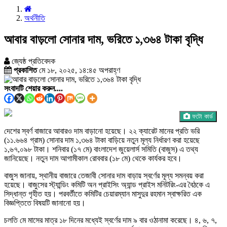
অর্থনীতি
আবার বাড়লো সোনার দাম, ভরিতে ১,৩৬৪ টাকা বৃদ্ধি
জ্যেষ্ঠ প্রতিবেদক
প্রকাশিত
মে ১৮, ২০২৫, ১৪:৪৫ অপরাহ্ণ
সংবাদটি শেয়ার করুন....
ফটো কার্ড
দেশের স্বর্ণ বাজারে আবারও দাম বাড়ানো হয়েছে। ২২ ক্যারেট মানের প্রতি ভরি
(১১.৬৬৪ গ্রাম) সোনার দাম ১,৩৬৪ টাকা বাড়িয়ে নতুন মূল্য নির্ধারণ করা হয়েছে
১,৬৭,০৯৮ টাকা। শনিবার (১৭ মে) বাংলাদেশ জুয়েলার্স সমিতি (বাজুস) এ তথ্য
জানিয়েছে। নতুন দাম আগামীকাল রোববার (১৮ মে) থেকে কার্যকর হবে।
বাজুস জানায়, স্থানীয় বাজারে তেজাবী সোনার দাম বাড়ায় স্বর্ণের মূল্য সমন্বয় করা
হয়েছে। বাজুসের স্ট্যান্ডিং কমিটি অন প্রাইসিং অ্যান্ড প্রাইস মনিটরিং-এর বৈঠকে এ
সিদ্ধান্ত গৃহীত হয়। পরবর্তীতে কমিটির চেয়ারম্যান মাসুদুর রহমান স্বাক্ষরিত এক
বিজ্ঞপ্তিতে বিষয়টি জানানো হয়।
চলতি মে মাসের মাত্র ১৮ দিনের মধ্যেই স্বর্ণের দাম ৯ বার ওঠানামা করেছে। ৪, ৬, ৭,