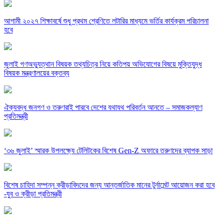
আগামী ২০২৭ শিক্ষাবর্ষে শুধু প্রথম শ্রেণিতে লটারির মাধ্যমে ভর্তির কার্যক্রম পরিচালনা
হবে
জুলাই গণঅভ্যুত্থান বিষয়ক তথ্যচিত্র নিয়ে কতিপয় অভিযোগের বিষয়ে মুক্তিযুদ্ধ
বিষয়ক মন্ত্রণালয়ের বক্তব্য
ঐক্যবদ্ধ জনগণ ও তরুণরাই পারবে দেশের যথাযথ পরিবর্তন আনতে – সমাজকল্যাণ
প্রতিমন্ত্রী
‘৩৬ জুলাই’ স্মারক উপলক্ষ্যে টেলিটকের বিশেষ Gen-Z অফারে তরুণদের ব্যাপক সাড়া
বিশেষ চাহিদা সম্পন্ন ক্রীড়াবিদদের জন্য আন্তর্জাতিক মানের টুর্নামেন্ট আয়োজন করা হবে
-যুব ও ক্রীড়া প্রতিমন্ত্রী