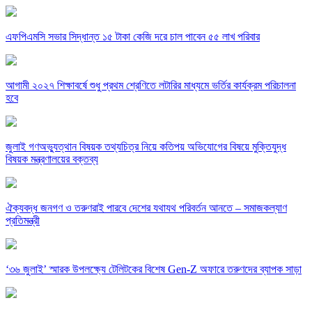
এফপিএমসি সভার সিদ্ধান্ত ১৫ টাকা কেজি দরে চাল পাবেন ৫৫ লাখ পরিবার
আগামী ২০২৭ শিক্ষাবর্ষে শুধু প্রথম শ্রেণিতে লটারির মাধ্যমে ভর্তির কার্যক্রম পরিচালনা
হবে
জুলাই গণঅভ্যুত্থান বিষয়ক তথ্যচিত্র নিয়ে কতিপয় অভিযোগের বিষয়ে মুক্তিযুদ্ধ
বিষয়ক মন্ত্রণালয়ের বক্তব্য
ঐক্যবদ্ধ জনগণ ও তরুণরাই পারবে দেশের যথাযথ পরিবর্তন আনতে – সমাজকল্যাণ
প্রতিমন্ত্রী
‘৩৬ জুলাই’ স্মারক উপলক্ষ্যে টেলিটকের বিশেষ Gen-Z অফারে তরুণদের ব্যাপক সাড়া