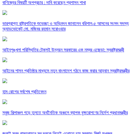
বাণিজ্যের বিষয়টি অপপ্রচার : দাবি করেছেন প্রশাসন শাখা
ভারপ্রাপ্ত রাষ্ট্রপতিকে শুভেচ্ছা ও অভিনন্দন জানালেন বরিশাল-৫ আসনের সংসদ সদস্য
অ্যাডভোকেট মো. মজিবর রহমান সরোওয়ার
আইনশৃঙ্খলা পরিস্থিতির টেকসই উন্নয়ন সরকারের এক নম্বর এজেন্ডা: স্বরাষ্ট্রমন্ত্রী
আইনের শাসন প্রতিষ্ঠার মাধ্যমে নতুন বাংলাদেশ গঠনে কাজ করার আহ্বান স্বরাষ্ট্রমন্ত্রীর
হাম রোগের সর্বশেষ প্রতিবেদন
সবুজ শিল্পাঞ্চল গড়ে তুলতে অর্থনৈতিক অঞ্চলে ব্যাপক বৃক্ষরোপণের নির্দেশ প্রধানমন্ত্রীর
জুলাই সনদ বাস্তবায়নে সব দলকে নিয়েই এগোতে চায় সরকার: মির্জা ফখরুল