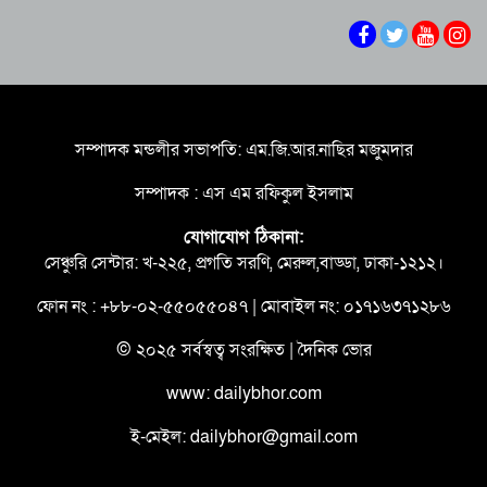
শৃঙ্খলা অপরিহার্য – পানি সম্পদ মন্ত্রী
‎ বৃহত্তর ময়মনসিংহের উন্নয়নে সমন্বিত উদ্যোগের
তাগিদ তথ্য ও সম্প্রচার প্রতিমন্ত্রীর
দণ্ডিত আসামির বক্তব্য গণমাধ্যমে প্রচার না করার
আহ্বান তথ্য ও সম্প্রচার মন্ত্রণালয়ের
সম্পাদক মন্ডলীর সভাপতি: এম.জি.আর.নাছির মজুমদার
সুস্থ সমাজ গঠনে তরুণদের এগিয়ে আসার আহ্বান যুব
সম্পাদক : এস এম রফিকুল ইসলাম
ও ক্রীড়া প্রতিমন্ত্রীর
যোগাযোগ ঠিকানা:
দক্ষিণখানে বহুতল ভবন নির্মাণে অনিয়মের অভিযোগ,
সেঞ্চুরি সেন্টার: খ-২২৫, প্রগতি সরণি, মেরুল,বাড্ডা, ঢাকা-১২১২।
তদন্তের আশ্বাস রাজউকের
ফোন নং : +৮৮-০২-৫৫০৫৫০৪৭ | মোবাইল নং: ০১৭১৬৩৭১২৮৬
আগামীকাল উদ্বোধন হচ্ছে ‘জুলাই গণঅভ্যুত্থান স্মৃতি
জাদুঘর’, ৬ আগস্ট থেকে সবার জন্য উন্মুক্ত
© ২০২৫ সর্বস্বত্ব সংরক্ষিত | দৈনিক ভোর
www: dailybhor.com
ই-মেইল: dailybhor@gmail.com