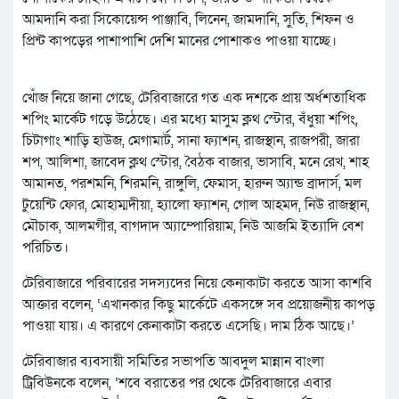
আমদানি করা সিকোয়েন্স পাঞ্জাবি, লিনেন, জামদানি, সুতি, শিফন ও
প্রিন্ট কাপড়ের পাশাপাশি দেশি মানের পোশাকও পাওয়া যাচ্ছে।
খোঁজ নিয়ে জানা গেছে, টেরিবাজারে গত এক দশকে প্রায় অর্ধশতাধিক
শপিং মার্কেট গড়ে উঠেছে। এর মধ্যে মাসুম ক্লথ স্টোর, বঁধুয়া শপিং,
চিটাগাং শাড়ি হাউজ, মেগামার্ট, সানা ফ্যাশন, রাজস্থান, রাজপরী, জারা
শপ, আলিশা, জাবেদ ক্লথ স্টোর, বৈঠক বাজার, ভাসাবি, মনে রেখ, শাহ
আমানত, পরশমনি, শিরমনি, রাঙ্গুলি, ফেমাস, হারুন অ্যান্ড ব্রাদার্স, মল
টুয়েন্টি ফোর, মোহাম্মদীয়া, হ্যালো ফ্যাশন, গোল আহমদ, নিউ রাজস্থান,
মৌচাক, আলমগীর, বাগদাদ অ্যাম্পোরিয়াম, নিউ আজমি ইত্যাদি বেশ
পরিচিত।
টেরিবাজারে পরিবারের সদস্যদের নিয়ে কেনাকাটা করতে আসা কাশবি
আক্তার বলেন, ‘এখানকার কিছু মার্কেটে একসঙ্গে সব প্রয়োজনীয় কাপড়
পাওয়া যায়। এ কারণে কেনাকাটা করতে এসেছি। দাম ঠিক আছে।’
টেরিবাজার ব্যবসায়ী সমিতির সভাপতি আবদুল মান্নান বাংলা
ট্রিবিউনকে বলেন, ‘শবে বরাতের পর থেকে টেরিবাজারে এবার