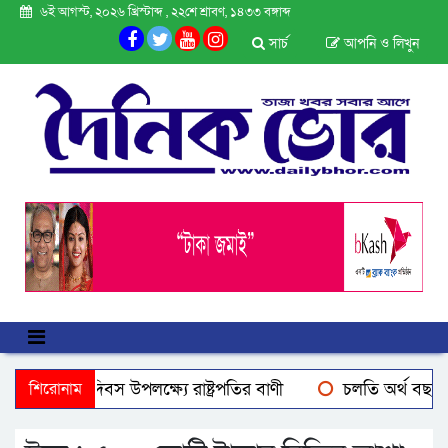
৬ই আগস্ট, ২০২৬ খ্রিস্টাব্দ , ২২শে শ্রাবণ, ১৪৩৩ বঙ্গাব্দ
সার্চ
আপনি ও লিখুন
্যুত্থান দিবস উপলক্ষ্যে রাষ্ট্রপতির বাণী
শিরোনাম
চলতি অর্থ বছরে ২ লক্