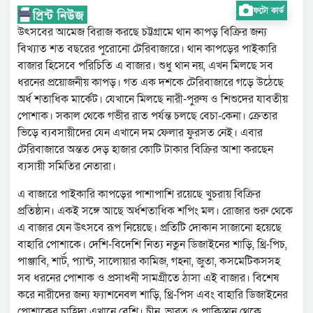
ফটো কার্ড
উৎসবের আমেজ বিরাজ করছে চট্টগ্রামে থান কাপড় বিক্রির জন্য
বিখ্যাত শত বছরের পুরোনো টেরিবাজারে। থান কাপড়ের পাইকারি
বাজার হিসেবে পরিচিতি এ বাজার। শুধু থান নয়, এখন মিলছে সব
ধরনের প্রয়োজনীয় কাপড়। গত এক দশকে টেরিবাজারে গড়ে উঠেছে
অর্ধ শতাধিক মার্কেট। যেখানে মিলছে নারী-পুরুষ ও শিশুদের যাবতীয়
পোশাক। সকাল থেকে গভীর রাত পর্যন্ত চলছে বেচা-কেনা। ক্রেতার
ভিড়ে ব্যবসায়ীদের যেন এখানে দম ফেলার ফুরসত নেই। এবার
টেরিবাজারে অন্তত দেড় হাজার কোটি টাকার বিক্রির আশা করছেন
ব্যসায়ী সমিতির নেতারা।
এ বাজারে পাইকারি কাপড়ের পাশাপাশি রয়েছে খুচরায় বিক্রির
প্রতিষ্ঠান। একই সঙ্গে আছে অর্ধশতাধিক শপিং মল। রোজার শুরু থেকে
এ বাজার যেন উৎসবে রূপ নিয়েছে। প্রতিটি দোকান সাজানো হয়েছে
বাহারি পোশাকে। দেশি-বিদেশি নিত্য নতুন ডিজাইনের শাড়ি, থ্রি-পিচ,
পাঞ্জাবি, শার্ট, প্যান্ট, সালোয়ার কামিজ, গহনা, জুতা, কসমেটিকসসহ
সব ধরনের পোশাক ও প্রসাধনী সামগ্রীতে ঠাসা এই বাজার। বিশেষ
করে নারীদের জন্য ফ্যাশনেবল শাড়ি, থ্রি-পিস এবং বাহারি ডিজাইনের
পোশাকের চাহিদা এখানে বেশি। চীন, ভারত ও পাকিস্তান থেকে