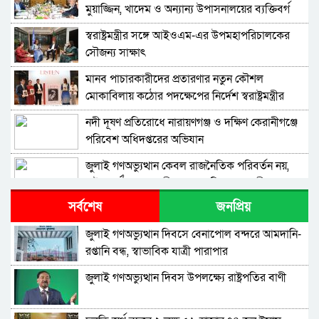
মুয়াজ্জিন, খাদেম ও অন্যান্য উপাসনালয়ের ব্যক্তিবর্গ
পাবেন মাসিক সম্মানি: জনপ্রশাসন উপদেষ্টা
স্বরাষ্ট্রমন্ত্রীর সঙ্গে আইওএম-এর উপমহাপরিচালকের
সৌজন্য সাক্ষাৎ
মানব পাচারকারীদের প্রতারণার নতুন কৌশল
মোকাবিলায় কঠোর পদক্ষেপের নির্দেশ স্বরাষ্ট্রমন্ত্রীর
নদী দূষণ প্রতিরোধে নারায়ণগঞ্জ ও দক্ষিণ কেরানীগঞ্জে
পরিবেশ অধিদপ্তরের অভিযান
জুলাই গণঅভ্যুত্থান কেবল রাজনৈতিক পরিবর্তন নয়,
রাষ্ট্র পুনর্গঠনেরও অঙ্গীকার – পানি সম্পদ মন্ত্রী
সর্বশেষ
জনপ্রিয়
কফিল আকামা নবায়ন না করলেও অন্য নিয়োগকর্তার
অধীনে নবায়নের সুযোগ সৃষ্টিসহ শ্রমবাজার সম্প্রসারণে
জুলাই গণঅভ্যুত্থান দিবসে বেনাপোল বন্দরে আমদানি-
সৌদি আরবের প্রতিনিধিদলের সাথে প্রবাসী কল্যাণ
রপ্তানি বন্ধ, স্বাভাবিক যাত্রী পারাপার
প্যারালিগ্যালদের কাজ কেবল একটি পেশা নয়, এটি
মন্ত্রীর দ্বিপাক্ষিক বৈঠক
জনসেবার গুরুত্বপূর্ণ দায়িত্ব – আইনমন্ত্রী
জুলাই গণঅভ্যুত্থান দিবস উপলক্ষ্যে রাষ্ট্রপতির বাণী
‎প্রগতিশীল ও উন্নত সমাজ বিনির্মাণে স্থিতিশীল আইন-
শৃঙ্খলা অপরিহার্য – পানি সম্পদ মন্ত্রী