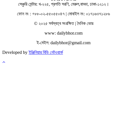
সেঞ্চুরি সেন্টার: খ-২২৫, প্রগতি সরণি, মেরুল,বাড্ডা, ঢাকা-১২১২।
ফোন নং : +৮৮-০২-৫৫০৫৫০৪৭ | মোবাইল নং: ০১৭১৬৩৭১২৮৬
© ২০২৫ সর্বস্বত্ব সংরক্ষিত | দৈনিক ভোর
www: dailybhor.com
ই-মেইল: dailybhor@gmail.com
Developed by
ইঞ্জিনিয়ার বিডি নেটওয়ার্ক