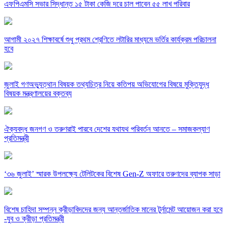
এফপিএমসি সভার সিদ্ধান্ত ১৫ টাকা কেজি দরে চাল পাবেন ৫৫ লাখ পরিবার
আগামী ২০২৭ শিক্ষাবর্ষে শুধু প্রথম শ্রেণিতে লটারির মাধ্যমে ভর্তির কার্যক্রম পরিচালনা
হবে
জুলাই গণঅভ্যুত্থান বিষয়ক তথ্যচিত্র নিয়ে কতিপয় অভিযোগের বিষয়ে মুক্তিযুদ্ধ
বিষয়ক মন্ত্রণালয়ের বক্তব্য
ঐক্যবদ্ধ জনগণ ও তরুণরাই পারবে দেশের যথাযথ পরিবর্তন আনতে – সমাজকল্যাণ
প্রতিমন্ত্রী
‘৩৬ জুলাই’ স্মারক উপলক্ষ্যে টেলিটকের বিশেষ Gen-Z অফারে তরুণদের ব্যাপক সাড়া
বিশেষ চাহিদা সম্পন্ন ক্রীড়াবিদদের জন্য আন্তর্জাতিক মানের টুর্নামেন্ট আয়োজন করা হবে
-যুব ও ক্রীড়া প্রতিমন্ত্রী