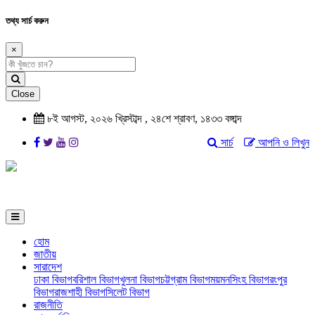
তথ্য সার্চ করুন
×
Close
৮ই আগস্ট, ২০২৬ খ্রিস্টাব্দ , ২৪শে শ্রাবণ, ১৪৩৩ বঙ্গাব্দ
সার্চ
আপনি ও লিখুন
হোম
জাতীয়
সারাদেশ
ঢাকা বিভাগ
বরিশাল বিভাগ
খুলনা বিভাগ
চট্টগ্রাম বিভাগ
ময়মনসিংহ বিভাগ
রংপুর
বিভাগ
রাজশাহী বিভাগ
সিলেট বিভাগ
রাজনীতি