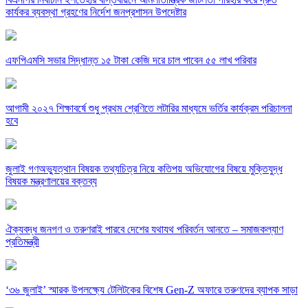
কার্যকর ব্যবস্থা গ্রহণের নির্দেশ জনপ্রশাসন উপদেষ্টার
এফপিএমসি সভার সিদ্ধান্ত ১৫ টাকা কেজি দরে চাল পাবেন ৫৫ লাখ পরিবার
আগামী ২০২৭ শিক্ষাবর্ষে শুধু প্রথম শ্রেণিতে লটারির মাধ্যমে ভর্তির কার্যক্রম পরিচালনা
হবে
জুলাই গণঅভ্যুত্থান বিষয়ক তথ্যচিত্র নিয়ে কতিপয় অভিযোগের বিষয়ে মুক্তিযুদ্ধ
বিষয়ক মন্ত্রণালয়ের বক্তব্য
ঐক্যবদ্ধ জনগণ ও তরুণরাই পারবে দেশের যথাযথ পরিবর্তন আনতে – সমাজকল্যাণ
প্রতিমন্ত্রী
‘৩৬ জুলাই’ স্মারক উপলক্ষ্যে টেলিটকের বিশেষ Gen-Z অফারে তরুণদের ব্যাপক সাড়া