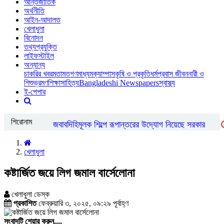
আন্তর্জাতিক
অর্থনীতি
আইন-আদালত
খেলাধুলা
বিনোদন
তথ্যপ্রযুক্তি
লাইফস্টাইল
অন্যান্য
চাকরির খবর
মতামত
গণমাধ্যম
ক্যাম্পাস
কৃষি ও প্রকৃতি
ধর্ম
প্রবাস জীবন
নারী ও
শিশু
ভ্রমণ
শিক্ষা
সাহিত্য
Bangladeshi Newspapers
স্বাস্থ্য
ই-পেপার
শিরোনাম
্বর্ণ খাতকে বৈধ ও জবাবদিহিমূলক শিল্পে রূপান্তরের উদ্যোগ নিয়েছে সরকার
িশেষ চাহিদা সম্পন্ন ক্রীড়াবিদদের জন্য আন্তর্জাতিক মানের টুর্নামেন্ট আয়োজন করা 
খেলাধুলা
কষ্টার্জিত জয়ে লিগ জমাল বার্সেলোনা
খেলাধুলা ডেস্ক
প্রকাশিত
ফেব্রুয়ারি ৩, ২০২৫, ০৯:২৯ পূর্বাহ্ণ
সংবাদটি শেয়ার করুন....