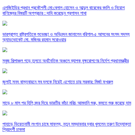
এলজিইডির প্রধান প্রকৌশলী মো:বেলাল হোসেন ও আব্দুল বারেকের বদলি ও নিয়োগ
বাণিজ্যের বিষয়টি অপপ্রচার : দাবি করেছেন প্রশাসন শাখা
ভারপ্রাপ্ত রাষ্ট্রপতিকে শুভেচ্ছা ও অভিনন্দন জানালেন বরিশাল-৫ আসনের সংসদ সদস্য
অ্যাডভোকেট মো. মজিবর রহমান সরোওয়ার
সবুজ শিল্পাঞ্চল গড়ে তুলতে অর্থনৈতিক অঞ্চলে ব্যাপক বৃক্ষরোপণের নির্দেশ প্রধানমন্ত্রীর
জুলাই সনদ বাস্তবায়নে সব দলকে নিয়েই এগোতে চায় সরকার: মির্জা ফখরুল
সাড়ে ৮ মাস পর হিলি বন্দর দিয়ে ভারতীয় কাঁচা মরিচ আমদানি শুরু, কমতে শুরু করেছে দাম
পাহাড়ে ভিয়েতনামী লংগান চাষে সাফল্য, নতুন সম্ভাবনার দ্বার খুললেন তরুণ উদ্যোক্তা
প্রিয়দর্শী চাকমা