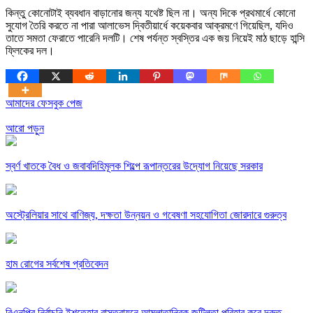
কিন্তু কোনোটাই ব্যবধান বাড়ানোর জন্য যথেষ্ট ছিল না। অন্য দিকে প্রথমার্ধে কোনো
সুযোগ তৈরি করতে না পারা আলাভেস দ্বিতীয়ার্ধে কয়েকবার আক্রমণে গিয়েছিল, যদিও
তাতে সমতা ফেরাতে পারেনি দলটি। শেষ পর্যন্ত স্বস্তির এক জয় নিয়েই মাঠ ছাড়ে হান্সি
ফ্লিকের দল।
আমাদের ফেসবুক পেজ
আরো পড়ুন
স্বর্ণ খাতকে বৈধ ও জবাবদিহিমূলক শিল্পে রূপান্তরের উদ্যোগ নিয়েছে সরকার
অস্ট্রেলিয়ার সাথে বাণিজ্য, দক্ষতা উন্নয়ন ও গবেষণা সহযোগিতা জোরদারে গুরুত্ব
হাম রোগের সর্বশেষ প্রতিবেদন
বিএনপির নির্বাচনি ইশতেহার বাস্তবায়নে আমলাতান্ত্রিক জটিলতা পরিহার করে দ্রুত