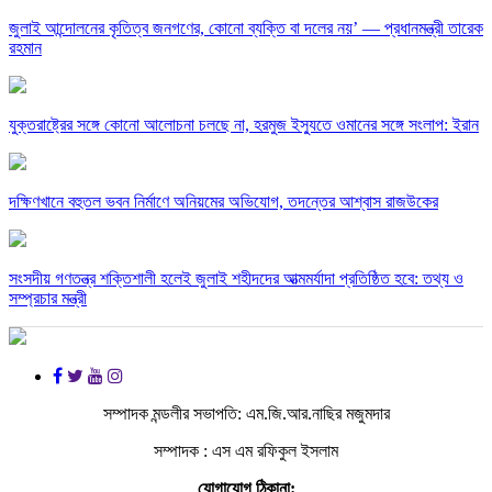
জুলাই আন্দোলনের কৃতিত্ব জনগণের, কোনো ব্যক্তি বা দলের নয়’ — প্রধানমন্ত্রী তারেক
রহমান
যুক্তরাষ্ট্রের সঙ্গে কোনো আলোচনা চলছে না, হরমুজ ইস্যুতে ওমানের সঙ্গে সংলাপ: ইরান
দক্ষিণখানে বহুতল ভবন নির্মাণে অনিয়মের অভিযোগ, তদন্তের আশ্বাস রাজউকের
সংসদীয় গণতন্ত্র শক্তিশালী হলেই জুলাই শহীদদের আত্মমর্যাদা প্রতিষ্ঠিত হবে: তথ্য ও
সম্প্রচার মন্ত্রী
সম্পাদক মন্ডলীর সভাপতি: এম.জি.আর.নাছির মজুমদার
সম্পাদক : এস এম রফিকুল ইসলাম
যোগাযোগ ঠিকানা: