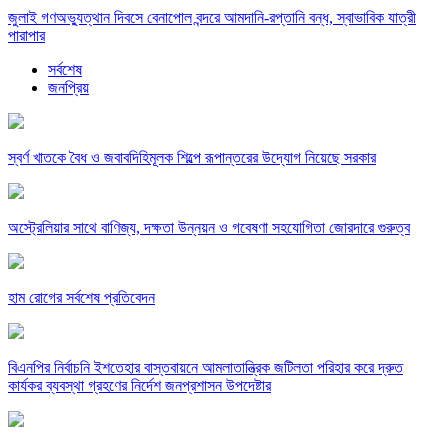
জুলাই গণঅভ্যুত্থান দিবসে বেনাপোল বন্দরে আমদানি-রপ্তানি বন্ধ, স্বাভাবিক যাত্রী
পারাপার
সর্বশেষ
জনপ্রিয়
স্বর্ণ খাতকে বৈধ ও জবাবদিহিমূলক শিল্পে রূপান্তরের উদ্যোগ নিয়েছে সরকার
অস্ট্রেলিয়ার সাথে বাণিজ্য, দক্ষতা উন্নয়ন ও গবেষণা সহযোগিতা জোরদারে গুরুত্ব
হাম রোগের সর্বশেষ প্রতিবেদন
বিএনপির নির্বাচনি ইশতেহার বাস্তবায়নে আমলাতান্ত্রিক জটিলতা পরিহার করে দ্রুত
কার্যকর ব্যবস্থা গ্রহণের নির্দেশ জনপ্রশাসন উপদেষ্টার