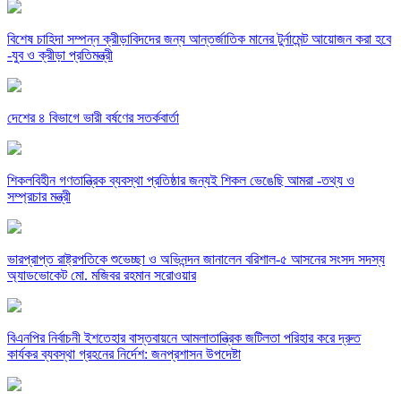
বিশেষ চাহিদা সম্পন্ন ক্রীড়াবিদদের জন্য আন্তর্জাতিক মানের টুর্নামেন্ট আয়োজন করা হবে
-যুব ও ক্রীড়া প্রতিমন্ত্রী
দেশের ৪ বিভাগে ভারী বর্ষণের সতর্কবার্তা
শিকলবিহীন গণতান্ত্রিক ব্যবস্থা প্রতিষ্ঠার জন্যই শিকল ভেঙেছি আমরা -তথ্য ও
সম্প্রচার মন্ত্রী
ভারপ্রাপ্ত রাষ্ট্রপতিকে শুভেচ্ছা ও অভিনন্দন জানালেন বরিশাল-৫ আসনের সংসদ সদস্য
অ্যাডভোকেট মো. মজিবর রহমান সরোওয়ার
বিএনপির নির্বাচনী ইশতেহার বাস্তবায়নে আমলাতান্ত্রিক জটিলতা পরিহার করে দ্রুত
কার্যকর ব্যবস্থা গ্রহনের নির্দেশ: জনপ্রশাসন উপদেষ্টা