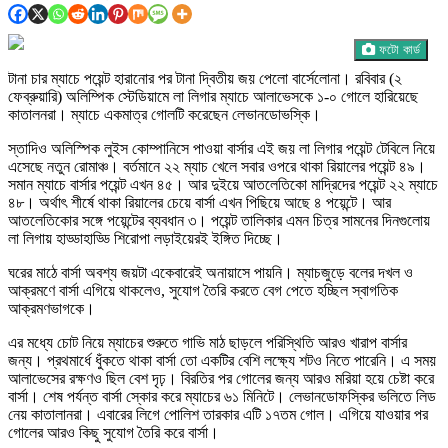
ফটো কার্ড
টানা চার ম্যাচে পয়েন্ট হারানোর পর টানা দ্বিতীয় জয় পেলো বার্সেলোনা। রবিবার (২
ফেব্রুয়ারি) অলিম্পিক স্টেডিয়ামে লা লিগার ম্যাচে আলাভেসকে ১-০ গোলে হারিয়েছে
কাতালনরা। ম্যাচে একমাত্র গোলটি করেছেন লেভানডোভস্কি।
স্তাদিও অলিস্পিক লুইস কোম্পানিসে পাওয়া বার্সার এই জয় লা লিগার পয়েন্ট টেবিলে নিয়ে
এসেছে নতুন রোমাঞ্চ। বর্তমানে ২২ ম্যাচ খেলে সবার ওপরে থাকা রিয়ালের পয়েন্ট ৪৯।
সমান ম্যাচে বার্সার পয়েন্ট এখন ৪৫। আর দুইয়ে আতলেতিকো মাদ্রিদের পয়েন্ট ২২ ম্যাচে
৪৮। অর্থাৎ শীর্ষে থাকা রিয়ালের চেয়ে বার্সা এখন পিছিয়ে আছে ৪ পয়েন্টে। আর
আতলেতিকোর সঙ্গে পয়েন্টের ব্যবধান ৩। পয়েন্ট তালিকার এমন চিত্র সামনের দিনগুলোয়
লা লিগায় হাড্ডাহাড্ডি শিরোপা লড়াইয়েরই ইঙ্গিত দিচ্ছে।
ঘরের মাঠে বার্সা অবশ্য জয়টা একেবারেই অনায়াসে পায়নি। ম্যাচজুড়ে বলের দখল ও
আক্রমণে বার্সা এগিয়ে থাকলেও, সুযোগ তৈরি করতে বেগ পেতে হচ্ছিল স্বাগতিক
আক্রমণভাগকে।
এর মধ্যে চোট নিয়ে ম্যাচের শুরুতে গাভি মাঠ ছাড়লে পরিস্থিতি আরও খারাপ বার্সার
জন্য। প্রথমার্ধে ধুঁকতে থাকা বার্সা তো একটির বেশি লক্ষ্যে শটও নিতে পারেনি। এ সময়
আলাভেসের রক্ষণও ছিল বেশ দৃঢ়। বিরতির পর গোলের জন্য আরও মরিয়া হয়ে চেষ্টা করে
বার্সা। শেষ পর্যন্ত বার্সা স্কোর করে ম্যাচের ৬১ মিনিটে। লেভানডোফস্কির ভলিতে লিড
নেয় কাতালানরা। এবারের লিগে পোলিশ তারকার এটি ১৭তম গোল। এগিয়ে যাওয়ার পর
গোলের আরও কিছু সুযোগ তৈরি করে বার্সা।