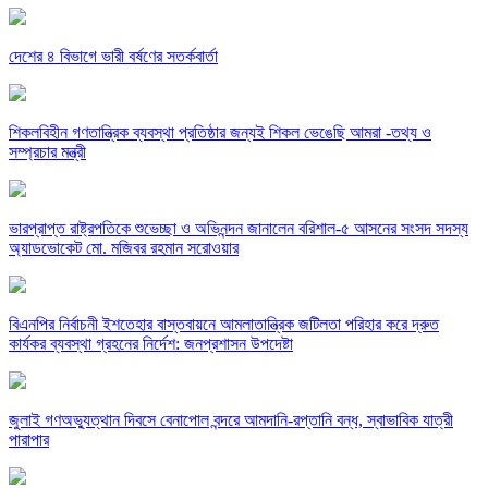
দেশের ৪ বিভাগে ভারী বর্ষণের সতর্কবার্তা
শিকলবিহীন গণতান্ত্রিক ব্যবস্থা প্রতিষ্ঠার জন্যই শিকল ভেঙেছি আমরা -তথ্য ও
সম্প্রচার মন্ত্রী
ভারপ্রাপ্ত রাষ্ট্রপতিকে শুভেচ্ছা ও অভিনন্দন জানালেন বরিশাল-৫ আসনের সংসদ সদস্য
অ্যাডভোকেট মো. মজিবর রহমান সরোওয়ার
বিএনপির নির্বাচনী ইশতেহার বাস্তবায়নে আমলাতান্ত্রিক জটিলতা পরিহার করে দ্রুত
কার্যকর ব্যবস্থা গ্রহনের নির্দেশ: জনপ্রশাসন উপদেষ্টা
জুলাই গণঅভ্যুত্থান দিবসে বেনাপোল বন্দরে আমদানি-রপ্তানি বন্ধ, স্বাভাবিক যাত্রী
পারাপার