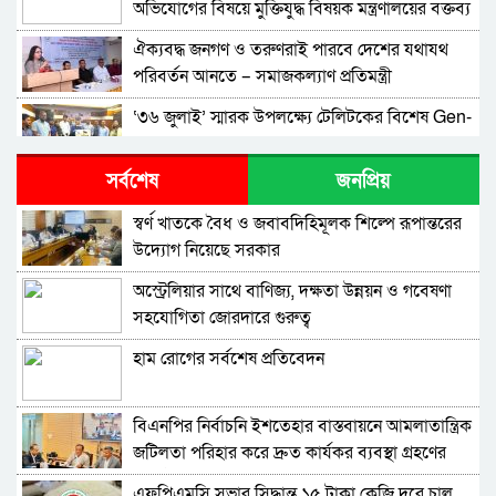
অভিযোগের বিষয়ে মুক্তিযুদ্ধ বিষয়ক মন্ত্রণালয়ের বক্তব্য
ঐক্যবদ্ধ জনগণ ও তরুণরাই পারবে দেশের যথাযথ
পরিবর্তন আনতে – সমাজকল্যাণ প্রতিমন্ত্রী
‘৩৬ জুলাই’ স্মারক উপলক্ষ্যে টেলিটকের বিশেষ Gen-
Z অফারে তরুণদের ব্যাপক সাড়া
সর্বশেষ
জনপ্রিয়
দেশের ৪ বিভাগে ভারী বর্ষণের সতর্কবার্তা
স্বর্ণ খাতকে বৈধ ও জবাবদিহিমূলক শিল্পে রূপান্তরের
উদ্যোগ নিয়েছে সরকার
ভারপ্রাপ্ত রাষ্ট্রপতিকে শুভেচ্ছা ও অভিনন্দন জানালেন
বরিশাল-৫ আসনের সংসদ সদস্য অ্যাডভোকেট মো.
অস্ট্রেলিয়ার সাথে বাণিজ্য, দক্ষতা উন্নয়ন ও গবেষণা
মজিবর রহমান সরোওয়ার
সহযোগিতা জোরদারে গুরুত্ব
বিএনপির নির্বাচনী ইশতেহার বাস্তবায়নে আমলাতান্ত্রিক
জটিলতা পরিহার করে দ্রুত কার্যকর ব্যবস্থা গ্রহনের
হাম রোগের সর্বশেষ প্রতিবেদন
নির্দেশ: জনপ্রশাসন উপদেষ্টা
জুলাই গণঅভ্যুত্থান দিবসে বেনাপোল বন্দরে আমদানি-
রপ্তানি বন্ধ, স্বাভাবিক যাত্রী পারাপার
বিএনপির নির্বাচনি ইশতেহার বাস্তবায়নে আমলাতান্ত্রিক
জটিলতা পরিহার করে দ্রুত কার্যকর ব্যবস্থা গ্রহণের
জুলাই গণঅভ্যুত্থান দিবস উপলক্ষ্যে রাষ্ট্রপতির বাণী
নির্দেশ জনপ্রশাসন উপদেষ্টার
এফপিএমসি সভার সিদ্ধান্ত ১৫ টাকা কেজি দরে চাল