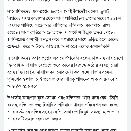
সাংবাদিকদের এক প্রশ্নের জবাবে স্বরাষ্ট্র উপদেষ্টা বলেন, জুলাই
বিপ্লবের সময় কারাগার থেকে যারা পালিয়েছিল তাদের মধ্যে ৭০০জন
এখনও পালিয়ে আছে আর বাকিদের বন্দি করে কারাগারে রাখা
হয়েছে। যারা বাহিরে আছে তাদের সম্পর্কে সর্বাত্মক তদন্ত চলছে।
জামিনপ্রাপ্ত আসামীরা নতুন করে অপরাধের সাথে জড়িত হলে তাদের
গ্রেফতার করে আইনের আওতায় আনা হবে বলেও জানান তিনি।
সাংবাদিকদের অপর প্রশ্নের জবাবে উপদেষ্টা বলেন, ঢাকাসহ সারাদেশে
ছিনতাই-চাঁদাবাজি বেড়েছে তবে তাদের বিরুদ্ধে কঠোর ব্যবস্থা নেয়া
হচ্ছে। ছিনতাই-চাঁদাবাজি কমানোর চেষ্টা করা হচ্ছে। তিনি বলেন,
পুলিশের স্বল্পতা নেই তবে তাদের দায়িত্ব পালনের প্রতি আরও বেশি
আন্তরিক হতে হবে।
উপদেষ্টা কারাগার ঘুরে দেখেন এবং বন্দিদের খোঁজ খবর নেই। তিনি
বলেন, বন্দিদের জন্য নির্ধারিত পরিমাণে খাবার পরিবেশন করা হচ্ছে।
তবে বর্তমানে বন্দির সংখ্যা বেশি সেকারণে কিছুটা সমস্যা হতে পারে,
তবে সেটি সমাধানের চেষ্টা চলছে।
৫ আগষ্টের পরে সাধারণ ক্ষমায় কোনো আসামি কারাগার থেকে বের