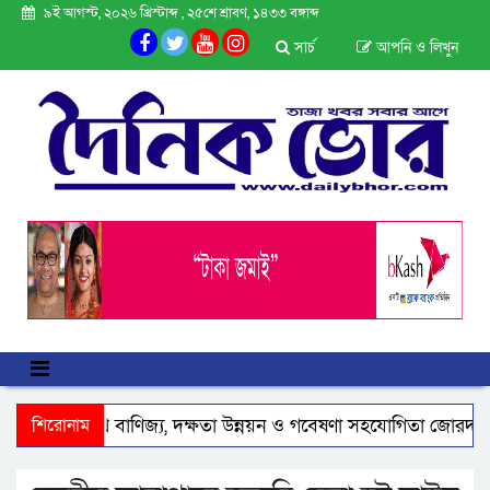
৯ই আগস্ট, ২০২৬ খ্রিস্টাব্দ , ২৫শে শ্রাবণ, ১৪৩৩ বঙ্গাব্দ
সার্চ
আপনি ও লিখুন
েলিয়ার সাথে বাণিজ্য, দক্ষতা উন্নয়ন ও গবেষণা সহযোগিতা জোরদারে গুরু
শিরোনাম