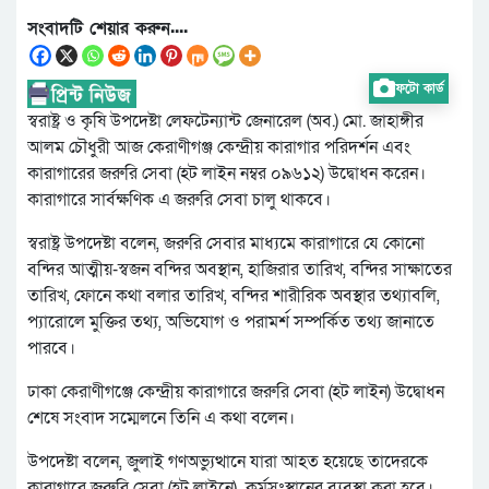
সংবাদটি শেয়ার করুন....
ফটো কার্ড
স্বরাষ্ট্র ও কৃষি উপদেষ্টা লেফটেন্যান্ট জেনারেল (অব.) মো. জাহাঙ্গীর
আলম চৌধুরী আজ কেরাণীগঞ্জ কেন্দ্রীয় কারাগার পরিদর্শন এবং
কারাগারের জরুরি সেবা (হট লাইন নম্বর ০৯৬১২) উদ্বোধন করেন।
কারাগারে সার্বক্ষণিক এ জরুরি সেবা চালু থাকবে।
স্বরাষ্ট্র উপদেষ্টা বলেন, জরুরি সেবার মাধ্যমে কারাগারে যে কোনো
বন্দির আত্মীয়-স্বজন বন্দির অবস্থান, হাজিরার তারিখ, বন্দির সাক্ষাতের
তারিখ, ফোনে কথা বলার তারিখ, বন্দির শারীরিক অবস্থার তথ্যাবলি,
প্যারোলে মুক্তির তথ্য, অভিযোগ ও পরামর্শ সম্পর্কিত তথ্য জানাতে
পারবে।
ঢাকা কেরাণীগঞ্জে কেন্দ্রীয় কারাগারে জরুরি সেবা (হট লাইন) উদ্বোধন
শেষে সংবাদ সম্মেলনে তিনি এ কথা বলেন।
উপদেষ্টা বলেন, জুলাই গণঅভ্যুত্থানে যারা আহত হয়েছে তাদেরকে
কারাগারে জরুরি সেবা (হট লাইনে) কর্মসংস্থানের ব্যবস্থা করা হবে।