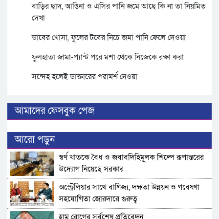
বাড়ির ছাদ, আঙিনা ও এসির পানি জমে আছে কি না তা নিয়মিত
দেখা
ডাবের খোসা, ফুলের টবের নিচে জমা পানি ফেলে দেওয়া
ফুলহাতা জামা-প্যান্ট পরে মশা থেকে নিজেকে রক্ষা করা
সন্দেহ হলেই ডাক্তারের পরামর্শ নেওয়া
আমাদের ফেসবুক পেজ
আরো পড়ুন
স্বর্ণ খাতকে বৈধ ও জবাবদিহিমূলক শিল্পে রূপান্তরের
উদ্যোগ নিয়েছে সরকার
অস্ট্রেলিয়ার সাথে বাণিজ্য, দক্ষতা উন্নয়ন ও গবেষণা
সহযোগিতা জোরদারে গুরুত্ব
হাম রোগের সর্বশেষ প্রতিবেদন