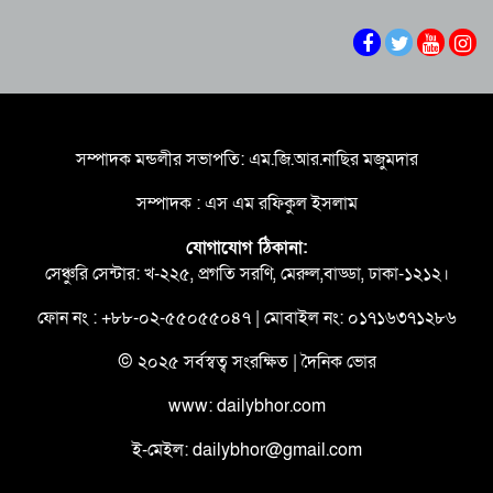
মানের টুর্নামেন্ট আয়োজন করা হবে -যুব ও ক্রীড়া
প্রতিমন্ত্রী
দেশের ৪ বিভাগে ভারী বর্ষণের সতর্কবার্তা
শিকলবিহীন গণতান্ত্রিক ব্যবস্থা প্রতিষ্ঠার জন্যই শিকল
ভেঙেছি আমরা -তথ্য ও সম্প্রচার মন্ত্রী
সম্পাদক মন্ডলীর সভাপতি: এম.জি.আর.নাছির মজুমদার
ভারপ্রাপ্ত রাষ্ট্রপতিকে শুভেচ্ছা ও অভিনন্দন জানালেন
সম্পাদক : এস এম রফিকুল ইসলাম
বরিশাল-৫ আসনের সংসদ সদস্য অ্যাডভোকেট মো.
মজিবর রহমান সরোওয়ার
যোগাযোগ ঠিকানা:
বিএনপির নির্বাচনী ইশতেহার বাস্তবায়নে আমলাতান্ত্রিক
সেঞ্চুরি সেন্টার: খ-২২৫, প্রগতি সরণি, মেরুল,বাড্ডা, ঢাকা-১২১২।
জটিলতা পরিহার করে দ্রুত কার্যকর ব্যবস্থা গ্রহনের
নির্দেশ: জনপ্রশাসন উপদেষ্টা
ফোন নং : +৮৮-০২-৫৫০৫৫০৪৭ | মোবাইল নং: ০১৭১৬৩৭১২৮৬
জুলাই গণঅভ্যুত্থান দিবসে বেনাপোল বন্দরে আমদানি-
রপ্তানি বন্ধ, স্বাভাবিক যাত্রী পারাপার
© ২০২৫ সর্বস্বত্ব সংরক্ষিত | দৈনিক ভোর
www: dailybhor.com
ই-মেইল: dailybhor@gmail.com