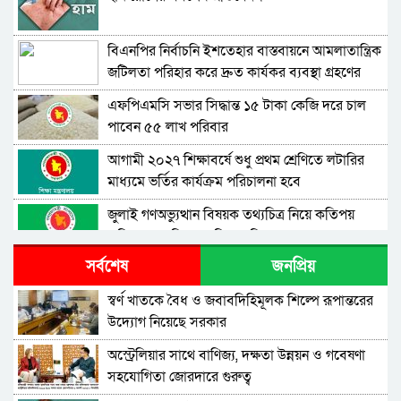
বিএনপির নির্বাচনি ইশতেহার বাস্তবায়নে আমলাতান্ত্রিক
জটিলতা পরিহার করে দ্রুত কার্যকর ব্যবস্থা গ্রহণের
নির্দেশ জনপ্রশাসন উপদেষ্টার
এফপিএমসি সভার সিদ্ধান্ত ১৫ টাকা কেজি দরে চাল
পাবেন ৫৫ লাখ পরিবার
আগামী ২০২৭ শিক্ষাবর্ষে শুধু প্রথম শ্রেণিতে লটারির
মাধ্যমে ভর্তির কার্যক্রম পরিচালনা হবে
জুলাই গণঅভ্যুত্থান বিষয়ক তথ্যচিত্র নিয়ে কতিপয়
অভিযোগের বিষয়ে মুক্তিযুদ্ধ বিষয়ক মন্ত্রণালয়ের বক্তব্য
সর্বশেষ
জনপ্রিয়
ঐক্যবদ্ধ জনগণ ও তরুণরাই পারবে দেশের যথাযথ
পরিবর্তন আনতে – সমাজকল্যাণ প্রতিমন্ত্রী
স্বর্ণ খাতকে বৈধ ও জবাবদিহিমূলক শিল্পে রূপান্তরের
উদ্যোগ নিয়েছে সরকার
‘৩৬ জুলাই’ স্মারক উপলক্ষ্যে টেলিটকের বিশেষ Gen-
Z অফারে তরুণদের ব্যাপক সাড়া
অস্ট্রেলিয়ার সাথে বাণিজ্য, দক্ষতা উন্নয়ন ও গবেষণা
সহযোগিতা জোরদারে গুরুত্ব
বিশেষ চাহিদা সম্পন্ন ক্রীড়াবিদদের জন্য আন্তর্জাতিক
মানের টুর্নামেন্ট আয়োজন করা হবে -যুব ও ক্রীড়া