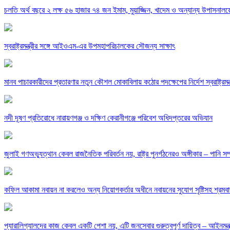
চলতি অর্থ বছরে ২ লক্ষ ৫৬ হাজার ৭৪ জন ইমাম, মুয়াজ্জিন, খাদেম ও অন্যান্য উপাসনালয়ের 
স্বরাষ্ট্রমন্ত্রীর সঙ্গে আইওএম-এর উপমহাপরিচালকের সৌজন্য সাক্ষাৎ
মানব পাচারকারীদের প্রতারণার নতুন কৌশল মোকাবিলায় কঠোর পদক্ষেপের নির্দেশ স্বরাষ্ট্রমন্ত
নদী দূষণ প্রতিরোধে নারায়ণগঞ্জ ও দক্ষিণ কেরানীগঞ্জে পরিবেশ অধিদপ্তরের অভিযান
জুলাই গণঅভ্যুত্থান কেবল রাজনৈতিক পরিবর্তন নয়, রাষ্ট্র পুনর্গঠনেরও অঙ্গীকার – পানি সম্প
কফিল আকামা নবায়ন না করলেও অন্য নিয়োগকর্তার অধীনে নবায়নের সুযোগ সৃষ্টিসহ শ্রমবাজার
প্যারালিগ্যালদের কাজ কেবল একটি পেশা নয়, এটি জনসেবার গুরুত্বপূর্ণ দায়িত্ব – আইনমন্ত্