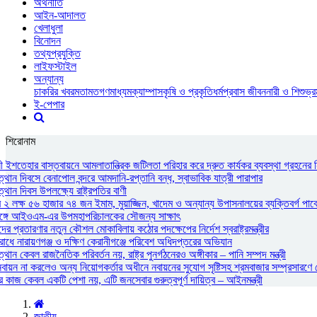
অর্থনীতি
আইন-আদালত
খেলাধুলা
বিনোদন
তথ্যপ্রযুক্তি
লাইফস্টাইল
অন্যান্য
চাকরির খবর
মতামত
গণমাধ্যম
ক্যাম্পাস
কৃষি ও প্রকৃতি
ধর্ম
প্রবাস জীবন
নারী ও শিশু
ভ্
ই-পেপার
শিরোনাম
নী ইশতেহার বাস্তবায়নে আমলাতান্ত্রিক জটিলতা পরিহার করে দ্রুত কার্যকর ব্যবস্থা গ্রহনের ন
থান দিবসে বেনাপোল বন্দরে আমদানি-রপ্তানি বন্ধ, স্বাভাবিক যাত্রী পারাপার
থান দিবস উপলক্ষ্যে রাষ্ট্রপতির বাণী
২ লক্ষ ৫৬ হাজার ৭৪ জন ইমাম, মুয়াজ্জিন, খাদেম ও অন্যান্য উপাসনালয়ের ব্যক্তিবর্গ পাবে
রীর সঙ্গে আইওএম-এর উপমহাপরিচালকের সৌজন্য সাক্ষাৎ
ের প্রতারণার নতুন কৌশল মোকাবিলায় কঠোর পদক্ষেপের নির্দেশ স্বরাষ্ট্রমন্ত্রীর
োধে নারায়ণগঞ্জ ও দক্ষিণ কেরানীগঞ্জে পরিবেশ অধিদপ্তরের অভিযান
ান কেবল রাজনৈতিক পরিবর্তন নয়, রাষ্ট্র পুনর্গঠনেরও অঙ্গীকার – পানি সম্পদ মন্ত্রী
ন না করলেও অন্য নিয়োগকর্তার অধীনে নবায়নের সুযোগ সৃষ্টিসহ শ্রমবাজার সম্প্রসারণে সৌদ
র কাজ কেবল একটি পেশা নয়, এটি জনসেবার গুরুত্বপূর্ণ দায়িত্ব – আইনমন্ত্রী
জাতীয়