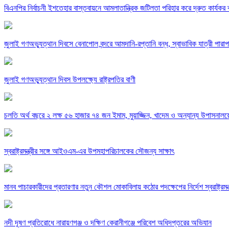
বিএনপির নির্বাচনী ইশতেহার বাস্তবায়নে আমলাতান্ত্রিক জটিলতা পরিহার করে দ্রুত কার্যকর ব
জুলাই গণঅভ্যুত্থান দিবসে বেনাপোল বন্দরে আমদানি-রপ্তানি বন্ধ, স্বাভাবিক যাত্রী পারাপ
জুলাই গণঅভ্যুত্থান দিবস উপলক্ষ্যে রাষ্ট্রপতির বাণী
চলতি অর্থ বছরে ২ লক্ষ ৫৬ হাজার ৭৪ জন ইমাম, মুয়াজ্জিন, খাদেম ও অন্যান্য উপাসনালয়ের 
স্বরাষ্ট্রমন্ত্রীর সঙ্গে আইওএম-এর উপমহাপরিচালকের সৌজন্য সাক্ষাৎ
মানব পাচারকারীদের প্রতারণার নতুন কৌশল মোকাবিলায় কঠোর পদক্ষেপের নির্দেশ স্বরাষ্ট্রমন্ত
নদী দূষণ প্রতিরোধে নারায়ণগঞ্জ ও দক্ষিণ কেরানীগঞ্জে পরিবেশ অধিদপ্তরের অভিযান