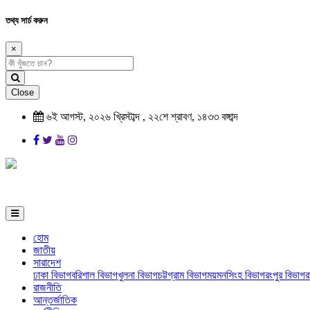
তথ্য সার্চ করুন
×
Close
৬ই আগস্ট, ২০২৬ খ্রিস্টাব্দ , ২২শে শ্রাবণ, ১৪৩৩ বঙ্গাব্দ
হোম
জাতীয়
সারাদেশ
ঢাকা বিভাগ
বরিশাল বিভাগ
খুলনা বিভাগ
চট্টগ্রাম বিভাগ
ময়মনসিংহ বিভাগ
রংপুর বিভাগ
র
রাজনীতি
আন্তর্জাতিক