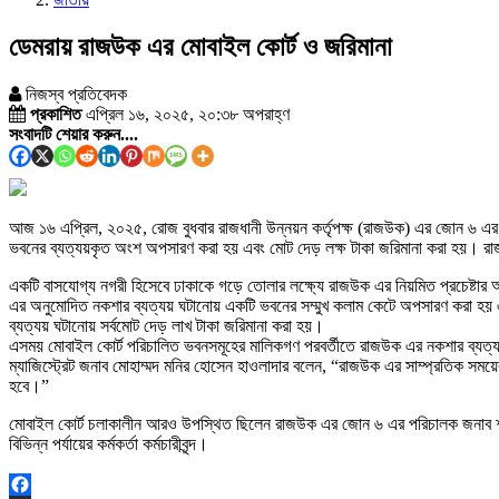
ডেমরায় রাজউক এর মোবাইল কোর্ট ও জরিমানা
নিজস্ব প্রতিবেদক
প্রকাশিত
এপ্রিল ১৬, ২০২৫, ২০:৩৮ অপরাহ্ণ
সংবাদটি শেয়ার করুন....
আজ ১৬ এপ্রিল, ২০২৫, রোজ বুধবার রাজধানী উন্নয়ন কর্তৃপক্ষ (রাজউক) এর জোন ৬ এর সা
ভবনের ব্যত্যয়কৃত অংশ অপসারণ করা হয় এবং মোট দেড় লক্ষ টাকা জরিমানা করা হয়। রাজউ
একটি বাসযোগ্য নগরী হিসেবে ঢাকাকে গড়ে তোলার লক্ষ্যে রাজউক এর নিয়মিত প্রচেষ্ট
এর অনুমোদিত নকশার ব্যত্যয় ঘটানোয় একটি ভবনের সম্মুখ কলাম কেটে অপসারণ করা হয়
ব্যত্যয় ঘটানোয় সর্বমোট দেড় লাখ টাকা জরিমানা করা হয়।
এসময় মোবাইল কোর্ট পরিচালিত ভবনসমূহের মালিকগণ পরবর্তীতে রাজউক এর নকশার ব্যত্যয় ঘটা
ম্যাজিস্ট্রেট জনাব মোহাম্মদ মনির হোসেন হাওলাদার বলেন, “রাজউক এর সাম্প্রতিক সময়
হবে।”
মোবাইল কোর্ট চলাকালীন আরও উপস্থিত ছিলেন রাজউক এর জোন ৬ এর পরিচালক জনাব শা
বিভিন্ন পর্যায়ের কর্মকর্তা কর্মচারীবৃন্দ।