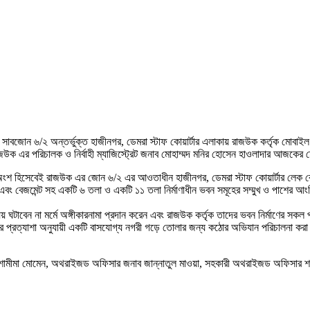
বজোন ৬/২ অন্তর্ভুক্ত হাজীনগর, ডেমরা স্টাফ কোয়ার্টার এলাকায় রাজউক কর্তৃক মোবাইল ক
ক এর পরিচালক ও নির্বাহী ম্যাজিস্ট্রেট জনাব মোহাম্মদ মনির হোসেন হাওলাদার আজকের 
ার অংশ হিসেবেই রাজউক এর জোন ৬/২ এর আওতাধীন হাজীনগর, ডেমরা স্টাফ কোয়ার্টার লে
 এবং বেজমেন্ট সহ একটি ৬ তলা ও একটি ১১ তলা নির্মাণাধীন ভবন সমূহের সম্মুখ ও পা
বেন না মর্মে অঙ্গীকারনামা প্রদান করেন এবং রাজউক কর্তৃক তাদের ভবন নির্মাণের সকল পর্য
ের প্রত্যাশা অনুযায়ী একটি বাসযোগ্য নগরী গড়ে তোলার জন্য কঠোর অভিযান পরিচালনা করা হ
মীমা মোমেন, অথরাইজড অফিসার জনাব জান্নাতুল মাওয়া, সহকারী অথরাইজড অফিসার শাহ