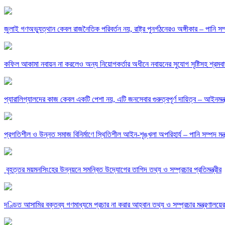
জুলাই গণঅভ্যুত্থান কেবল রাজনৈতিক পরিবর্তন নয়, রাষ্ট্র পুনর্গঠনেরও অঙ্গীকার – পানি সম্প
কফিল আকামা নবায়ন না করলেও অন্য নিয়োগকর্তার অধীনে নবায়নের সুযোগ সৃষ্টিসহ শ্রমবাজার
প্যারালিগ্যালদের কাজ কেবল একটি পেশা নয়, এটি জনসেবার গুরুত্বপূর্ণ দায়িত্ব – আইনমন্ত্
‎প্রগতিশীল ও উন্নত সমাজ বিনির্মাণে স্থিতিশীল আইন-শৃঙ্খলা অপরিহার্য – পানি সম্পদ মন্ত্
‎ বৃহত্তর ময়মনসিংহের উন্নয়নে সমন্বিত উদ্যোগের তাগিদ তথ্য ও সম্প্রচার প্রতিমন্ত্রীর
দণ্ডিত আসামির বক্তব্য গণমাধ্যমে প্রচার না করার আহ্বান তথ্য ও সম্প্রচার মন্ত্রণালয়ের