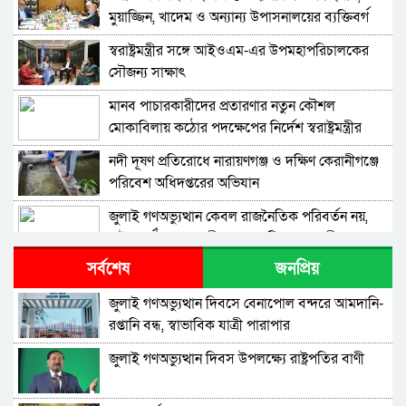
মুয়াজ্জিন, খাদেম ও অন্যান্য উপাসনালয়ের ব্যক্তিবর্গ
পাবেন মাসিক সম্মানি: জনপ্রশাসন উপদেষ্টা
স্বরাষ্ট্রমন্ত্রীর সঙ্গে আইওএম-এর উপমহাপরিচালকের
সৌজন্য সাক্ষাৎ
মানব পাচারকারীদের প্রতারণার নতুন কৌশল
মোকাবিলায় কঠোর পদক্ষেপের নির্দেশ স্বরাষ্ট্রমন্ত্রীর
নদী দূষণ প্রতিরোধে নারায়ণগঞ্জ ও দক্ষিণ কেরানীগঞ্জে
পরিবেশ অধিদপ্তরের অভিযান
জুলাই গণঅভ্যুত্থান কেবল রাজনৈতিক পরিবর্তন নয়,
রাষ্ট্র পুনর্গঠনেরও অঙ্গীকার – পানি সম্পদ মন্ত্রী
সর্বশেষ
জনপ্রিয়
কফিল আকামা নবায়ন না করলেও অন্য নিয়োগকর্তার
অধীনে নবায়নের সুযোগ সৃষ্টিসহ শ্রমবাজার সম্প্রসারণে
জুলাই গণঅভ্যুত্থান দিবসে বেনাপোল বন্দরে আমদানি-
সৌদি আরবের প্রতিনিধিদলের সাথে প্রবাসী কল্যাণ
রপ্তানি বন্ধ, স্বাভাবিক যাত্রী পারাপার
প্যারালিগ্যালদের কাজ কেবল একটি পেশা নয়, এটি
মন্ত্রীর দ্বিপাক্ষিক বৈঠক
জনসেবার গুরুত্বপূর্ণ দায়িত্ব – আইনমন্ত্রী
জুলাই গণঅভ্যুত্থান দিবস উপলক্ষ্যে রাষ্ট্রপতির বাণী
‎প্রগতিশীল ও উন্নত সমাজ বিনির্মাণে স্থিতিশীল আইন-
শৃঙ্খলা অপরিহার্য – পানি সম্পদ মন্ত্রী