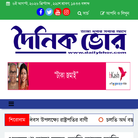
৬ই আগস্ট, ২০২৬ খ্রিস্টাব্দ , ২২শে শ্রাবণ, ১৪৩৩ বঙ্গাব্দ
সার্চ
আপনি ও লিখুন
্যুত্থান দিবস উপলক্ষ্যে রাষ্ট্রপতির বাণী
শিরোনাম
চলতি অর্থ বছরে ২ লক্