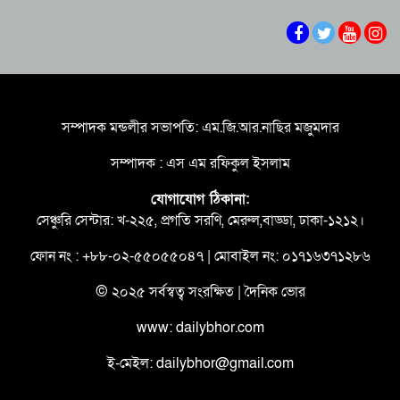
শৃঙ্খলা অপরিহার্য – পানি সম্পদ মন্ত্রী
‎ বৃহত্তর ময়মনসিংহের উন্নয়নে সমন্বিত উদ্যোগের
তাগিদ তথ্য ও সম্প্রচার প্রতিমন্ত্রীর
দণ্ডিত আসামির বক্তব্য গণমাধ্যমে প্রচার না করার
আহ্বান তথ্য ও সম্প্রচার মন্ত্রণালয়ের
সম্পাদক মন্ডলীর সভাপতি: এম.জি.আর.নাছির মজুমদার
সুস্থ সমাজ গঠনে তরুণদের এগিয়ে আসার আহ্বান যুব
সম্পাদক : এস এম রফিকুল ইসলাম
ও ক্রীড়া প্রতিমন্ত্রীর
যোগাযোগ ঠিকানা:
দক্ষিণখানে বহুতল ভবন নির্মাণে অনিয়মের অভিযোগ,
সেঞ্চুরি সেন্টার: খ-২২৫, প্রগতি সরণি, মেরুল,বাড্ডা, ঢাকা-১২১২।
তদন্তের আশ্বাস রাজউকের
ফোন নং : +৮৮-০২-৫৫০৫৫০৪৭ | মোবাইল নং: ০১৭১৬৩৭১২৮৬
আগামীকাল উদ্বোধন হচ্ছে ‘জুলাই গণঅভ্যুত্থান স্মৃতি
জাদুঘর’, ৬ আগস্ট থেকে সবার জন্য উন্মুক্ত
© ২০২৫ সর্বস্বত্ব সংরক্ষিত | দৈনিক ভোর
www: dailybhor.com
ই-মেইল: dailybhor@gmail.com