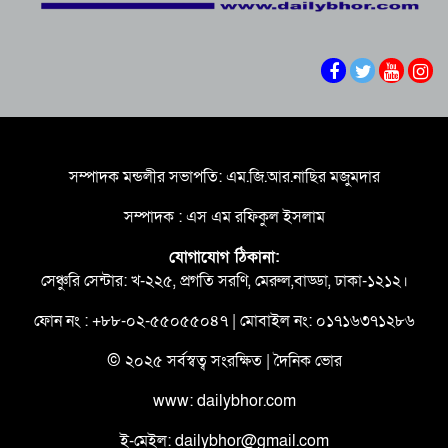
‎প্রগতিশীল ও উন্নত সমাজ বিনির্মাণে স্থিতিশীল আইন-
শৃঙ্খলা অপরিহার্য – পানি সম্পদ মন্ত্রী
‎ বৃহত্তর ময়মনসিংহের উন্নয়নে সমন্বিত উদ্যোগের
তাগিদ তথ্য ও সম্প্রচার প্রতিমন্ত্রীর
দণ্ডিত আসামির বক্তব্য গণমাধ্যমে প্রচার না করার
আহ্বান তথ্য ও সম্প্রচার মন্ত্রণালয়ের
সম্পাদক মন্ডলীর সভাপতি: এম.জি.আর.নাছির মজুমদার
সুস্থ সমাজ গঠনে তরুণদের এগিয়ে আসার আহ্বান যুব
সম্পাদক : এস এম রফিকুল ইসলাম
ও ক্রীড়া প্রতিমন্ত্রীর
যোগাযোগ ঠিকানা:
দক্ষিণখানে বহুতল ভবন নির্মাণে অনিয়মের অভিযোগ,
সেঞ্চুরি সেন্টার: খ-২২৫, প্রগতি সরণি, মেরুল,বাড্ডা, ঢাকা-১২১২।
তদন্তের আশ্বাস রাজউকের
ফোন নং : +৮৮-০২-৫৫০৫৫০৪৭ | মোবাইল নং: ০১৭১৬৩৭১২৮৬
আগামীকাল উদ্বোধন হচ্ছে ‘জুলাই গণঅভ্যুত্থান স্মৃতি
জাদুঘর’, ৬ আগস্ট থেকে সবার জন্য উন্মুক্ত
© ২০২৫ সর্বস্বত্ব সংরক্ষিত | দৈনিক ভোর
www: dailybhor.com
ই-মেইল: dailybhor@gmail.com