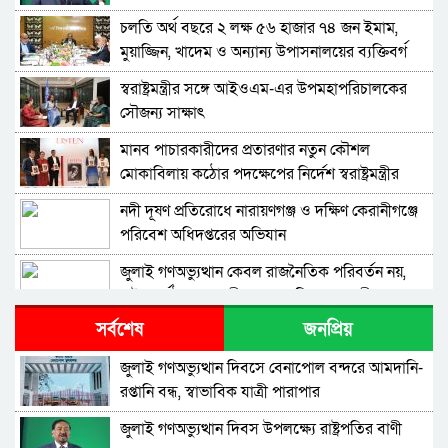
চলতি অর্থ বছরে ২ লক্ষ ৫৬ হাজার ৭৪ জন ইমাম,
মুয়াজ্জিন, খাদেম ও অন্যান্য উপাসনালয়ের ব্যক্তিবর্গ
পাবেন মাসিক সম্মানি: জনপ্রশাসন উপদেষ্টা
স্বরাষ্ট্রমন্ত্রীর সঙ্গে আইওএম-এর উপমহাপরিচালকের
সৌজন্য সাক্ষাৎ
মানব পাচারকারীদের প্রতারণার নতুন কৌশল
মোকাবিলায় কঠোর পদক্ষেপের নির্দেশ স্বরাষ্ট্রমন্ত্রীর
নদী দূষণ প্রতিরোধে নারায়ণগঞ্জ ও দক্ষিণ কেরানীগঞ্জে
পরিবেশ অধিদপ্তরের অভিযান
জুলাই গণঅভ্যুত্থান কেবল রাজনৈতিক পরিবর্তন নয়,
রাষ্ট্র পুনর্গঠনেরও অঙ্গীকার – পানি সম্পদ মন্ত্রী
সর্বশেষ
জনপ্রিয়
কফিল আকামা নবায়ন না করলেও অন্য নিয়োগকর্তার
অধীনে নবায়নের সুযোগ সৃষ্টিসহ শ্রমবাজার সম্প্রসারণে
জুলাই গণঅভ্যুত্থান দিবসে বেনাপোল বন্দরে আমদানি-
সৌদি আরবের প্রতিনিধিদলের সাথে প্রবাসী কল্যাণ
রপ্তানি বন্ধ, স্বাভাবিক যাত্রী পারাপার
প্যারালিগ্যালদের কাজ কেবল একটি পেশা নয়, এটি
মন্ত্রীর দ্বিপাক্ষিক বৈঠক
জনসেবার গুরুত্বপূর্ণ দায়িত্ব – আইনমন্ত্রী
জুলাই গণঅভ্যুত্থান দিবস উপলক্ষ্যে রাষ্ট্রপতির বাণী