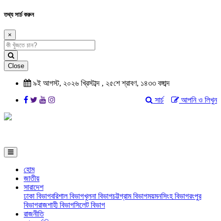
তথ্য সার্চ করুন
×
Close
৯ই আগস্ট, ২০২৬ খ্রিস্টাব্দ , ২৫শে শ্রাবণ, ১৪৩৩ বঙ্গাব্দ
সার্চ
আপনি ও লিখুন
হোম
জাতীয়
সারাদেশ
ঢাকা বিভাগ
বরিশাল বিভাগ
খুলনা বিভাগ
চট্টগ্রাম বিভাগ
ময়মনসিংহ বিভাগ
রংপুর
বিভাগ
রাজশাহী বিভাগ
সিলেট বিভাগ
রাজনীতি