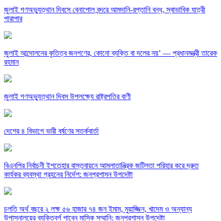
জুলাই গণঅভ্যুত্থান দিবসে বেনাপোল বন্দরে আমদানি-রপ্তানি বন্ধ, স্বাভাবিক যাত্রী
পারাপার
জুলাই আন্দোলনের কৃতিত্ব জনগণের, কোনো ব্যক্তি বা দলের নয়’ — প্রধানমন্ত্রী তারেক
রহমান
জুলাই গণঅভ্যুত্থান দিবস উপলক্ষ্যে রাষ্ট্রপতির বাণী
দেশের ৪ বিভাগে ভারী বর্ষণের সতর্কবার্তা
বিএনপির নির্বাচনী ইশতেহার বাস্তবায়নে আমলাতান্ত্রিক জটিলতা পরিহার করে দ্রুত
কার্যকর ব্যবস্থা গ্রহনের নির্দেশ: জনপ্রশাসন উপদেষ্টা
চলতি অর্থ বছরে ২ লক্ষ ৫৬ হাজার ৭৪ জন ইমাম, মুয়াজ্জিন, খাদেম ও অন্যান্য
উপাসনালয়ের ব্যক্তিবর্গ পাবেন মাসিক সম্মানি: জনপ্রশাসন উপদেষ্টা