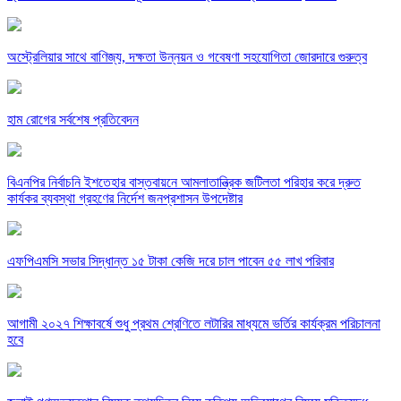
অস্ট্রেলিয়ার সাথে বাণিজ্য, দক্ষতা উন্নয়ন ও গবেষণা সহযোগিতা জোরদারে গুরুত্ব
হাম রোগের সর্বশেষ প্রতিবেদন
বিএনপির নির্বাচনি ইশতেহার বাস্তবায়নে আমলাতান্ত্রিক জটিলতা পরিহার করে দ্রুত
কার্যকর ব্যবস্থা গ্রহণের নির্দেশ জনপ্রশাসন উপদেষ্টার
এফপিএমসি সভার সিদ্ধান্ত ১৫ টাকা কেজি দরে চাল পাবেন ৫৫ লাখ পরিবার
আগামী ২০২৭ শিক্ষাবর্ষে শুধু প্রথম শ্রেণিতে লটারির মাধ্যমে ভর্তির কার্যক্রম পরিচালনা
হবে