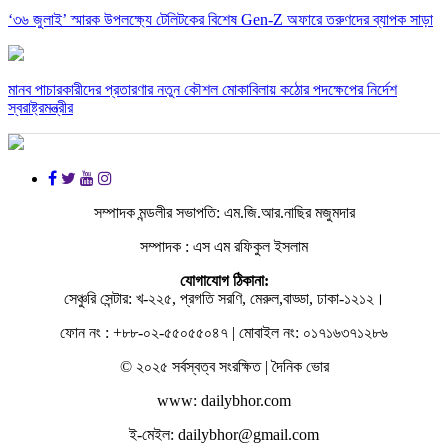
‘৩৬ জুলাই’ স্মারক উপলক্ষ্যে টেলিটকের বিশেষ Gen-Z অফারে তরুণদের ব্যাপক সাড়া
মানব পাচারকারীদের প্রতারণার নতুন কৌশল মোকাবিলায় কঠোর পদক্ষেপের নির্দেশ
স্বরাষ্ট্রমন্ত্রীর
সম্পাদক মন্ডলীর সভাপতি: এম.জি.আর.নাছির মজুমদার
সম্পাদক : এস এম রফিকুল ইসলাম
যোগাযোগ ঠিকানা:
সেঞ্চুরি সেন্টার: খ-২২৫, প্রগতি সরণি, মেরুল,বাড্ডা, ঢাকা-১২১২।
ফোন নং : +৮৮-০২-৫৫০৫৫০৪৭ | মোবাইল নং: ০১৭১৬৩৭১২৮৬
© ২০২৫ সর্বস্বত্ব সংরক্ষিত | দৈনিক ভোর
www: dailybhor.com
ই-মেইল: dailybhor@gmail.com