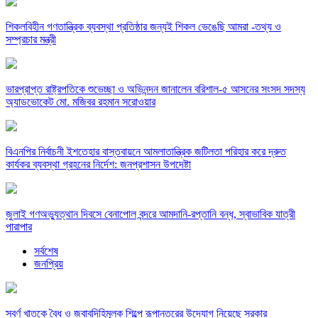
শিকলবিহীন গণতান্ত্রিক ব্যবস্থা প্রতিষ্ঠার জন্যই শিকল ভেঙেছি আমরা -তথ্য ও
সম্প্রচার মন্ত্রী
ভারপ্রাপ্ত রাষ্ট্রপতিকে শুভেচ্ছা ও অভিনন্দন জানালেন বরিশাল-৫ আসনের সংসদ সদস্য
অ্যাডভোকেট মো. মজিবর রহমান সরোওয়ার
বিএনপির নির্বাচনী ইশতেহার বাস্তবায়নে আমলাতান্ত্রিক জটিলতা পরিহার করে দ্রুত
কার্যকর ব্যবস্থা গ্রহনের নির্দেশ: জনপ্রশাসন উপদেষ্টা
জুলাই গণঅভ্যুত্থান দিবসে বেনাপোল বন্দরে আমদানি-রপ্তানি বন্ধ, স্বাভাবিক যাত্রী
পারাপার
সর্বশেষ
জনপ্রিয়
স্বর্ণ খাতকে বৈধ ও জবাবদিহিমূলক শিল্পে রূপান্তরের উদ্যোগ নিয়েছে সরকার