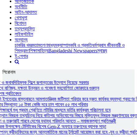
আন্তর্জাতিক
অর্থনীতি
আইন-আদালত
খেলাধুলা
বিনোদন
তথ্যপ্রযুক্তি
লাইফস্টাইল
অন্যান্য
চাকরির খবর
মতামত
গণমাধ্যম
ক্যাম্পাস
কৃষি ও প্রকৃতি
ধর্ম
প্রবাস জীবন
নারী ও
শিশু
ভ্রমণ
শিক্ষা
সাহিত্য
Bangladeshi Newspapers
স্বাস্থ্য
ই-পেপার
শিরোনাম
ধ ও জবাবদিহিমূলক শিল্পে রূপান্তরের উদ্যোগ নিয়েছে সরকার
াথে বাণিজ্য, দক্ষতা উন্নয়ন ও গবেষণা সহযোগিতা জোরদারে গুরুত্ব
শেষ প্রতিবেদন
নি ইশতেহার বাস্তবায়নে আমলাতান্ত্রিক জটিলতা পরিহার করে দ্রুত কার্যকর ব্যবস্থা গ্রহণের ন
সিদ্ধান্ত ১৫ টাকা কেজি দরে চাল পাবেন ৫৫ লাখ পরিবার
াবর্ষে শুধু প্রথম শ্রেণিতে লটারির মাধ্যমে ভর্তির কার্যক্রম পরিচালনা হবে
্থান বিষয়ক তথ্যচিত্র নিয়ে কতিপয় অভিযোগের বিষয়ে মুক্তিযুদ্ধ বিষয়ক মন্ত্রণালয়ের বক্ত
ও তরুণরাই পারবে দেশের যথাযথ পরিবর্তন আনতে – সমাজকল্যাণ প্রতিমন্ত্রী
ারক উপলক্ষ্যে টেলিটকের বিশেষ Gen-Z অফারে তরুণদের ব্যাপক সাড়া
পন্ন ক্রীড়াবিদদের জন্য আন্তর্জাতিক মানের টুর্নামেন্ট আয়োজন করা হবে -যুব ও ক্রীড়া প্রতিমন