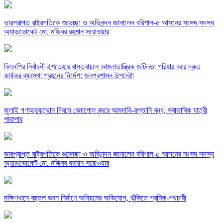
ভারপ্রাপ্ত রাষ্ট্রপতিকে শুভেচ্ছা ও অভিনন্দন জানালেন বরিশাল-৫ আসনের সংসদ সদস্য
অ্যাডভোকেট মো. মজিবর রহমান সরোওয়ার
বিএনপির নির্বাচনী ইশতেহার বাস্তবায়নে আমলাতান্ত্রিক জটিলতা পরিহার করে দ্রুত
কার্যকর ব্যবস্থা গ্রহনের নির্দেশ: জনপ্রশাসন উপদেষ্টা
জুলাই গণঅভ্যুত্থান দিবসে বেনাপোল বন্দরে আমদানি-রপ্তানি বন্ধ, স্বাভাবিক যাত্রী
পারাপার
ভারপ্রাপ্ত রাষ্ট্রপতিকে শুভেচ্ছা ও অভিনন্দন জানালেন বরিশাল-৫ আসনের সংসদ সদস্য
অ্যাডভোকেট মো. মজিবর রহমান সরোওয়ার
দক্ষিণখানে বহুতল ভবন নির্মাণে অনিয়মের অভিযোগ, ঝুঁকিতে শ্রমিক-পথচারী