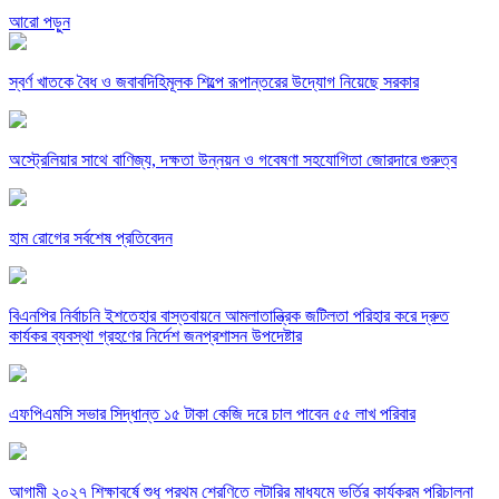
আরো পড়ুন
স্বর্ণ খাতকে বৈধ ও জবাবদিহিমূলক শিল্পে রূপান্তরের উদ্যোগ নিয়েছে সরকার
অস্ট্রেলিয়ার সাথে বাণিজ্য, দক্ষতা উন্নয়ন ও গবেষণা সহযোগিতা জোরদারে গুরুত্ব
হাম রোগের সর্বশেষ প্রতিবেদন
বিএনপির নির্বাচনি ইশতেহার বাস্তবায়নে আমলাতান্ত্রিক জটিলতা পরিহার করে দ্রুত
কার্যকর ব্যবস্থা গ্রহণের নির্দেশ জনপ্রশাসন উপদেষ্টার
এফপিএমসি সভার সিদ্ধান্ত ১৫ টাকা কেজি দরে চাল পাবেন ৫৫ লাখ পরিবার
আগামী ২০২৭ শিক্ষাবর্ষে শুধু প্রথম শ্রেণিতে লটারির মাধ্যমে ভর্তির কার্যক্রম পরিচালনা