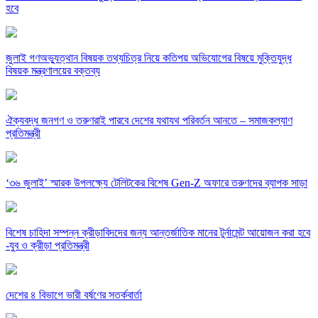
হবে
জুলাই গণঅভ্যুত্থান বিষয়ক তথ্যচিত্র নিয়ে কতিপয় অভিযোগের বিষয়ে মুক্তিযুদ্ধ
বিষয়ক মন্ত্রণালয়ের বক্তব্য
ঐক্যবদ্ধ জনগণ ও তরুণরাই পারবে দেশের যথাযথ পরিবর্তন আনতে – সমাজকল্যাণ
প্রতিমন্ত্রী
‘৩৬ জুলাই’ স্মারক উপলক্ষ্যে টেলিটকের বিশেষ Gen-Z অফারে তরুণদের ব্যাপক সাড়া
বিশেষ চাহিদা সম্পন্ন ক্রীড়াবিদদের জন্য আন্তর্জাতিক মানের টুর্নামেন্ট আয়োজন করা হবে
-যুব ও ক্রীড়া প্রতিমন্ত্রী
দেশের ৪ বিভাগে ভারী বর্ষণের সতর্কবার্তা