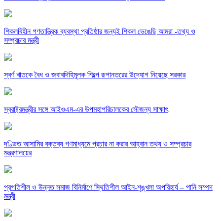
শিকলবিহীন গণতান্ত্রিক ব্যবস্থা প্রতিষ্ঠার জন্যই শিকল ভেঙেছি আমরা -তথ্য ও
সম্প্রচার মন্ত্রী
স্বর্ণ খাতকে বৈধ ও জবাবদিহিমূলক শিল্পে রূপান্তরের উদ্যোগ নিয়েছে সরকার
স্বরাষ্ট্রমন্ত্রীর সঙ্গে আইওএম-এর উপমহাপরিচালকের সৌজন্য সাক্ষাৎ
দণ্ডিত আসামির বক্তব্য গণমাধ্যমে প্রচার না করার আহ্বান তথ্য ও সম্প্রচার
মন্ত্রণালয়ের
‎প্রগতিশীল ও উন্নত সমাজ বিনির্মাণে স্থিতিশীল আইন-শৃঙ্খলা অপরিহার্য – পানি সম্পদ
মন্ত্রী