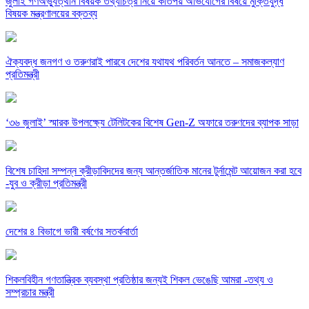
জুলাই গণঅভ্যুত্থান বিষয়ক তথ্যচিত্র নিয়ে কতিপয় অভিযোগের বিষয়ে মুক্তিযুদ্ধ
বিষয়ক মন্ত্রণালয়ের বক্তব্য
ঐক্যবদ্ধ জনগণ ও তরুণরাই পারবে দেশের যথাযথ পরিবর্তন আনতে – সমাজকল্যাণ
প্রতিমন্ত্রী
‘৩৬ জুলাই’ স্মারক উপলক্ষ্যে টেলিটকের বিশেষ Gen-Z অফারে তরুণদের ব্যাপক সাড়া
বিশেষ চাহিদা সম্পন্ন ক্রীড়াবিদদের জন্য আন্তর্জাতিক মানের টুর্নামেন্ট আয়োজন করা হবে
-যুব ও ক্রীড়া প্রতিমন্ত্রী
দেশের ৪ বিভাগে ভারী বর্ষণের সতর্কবার্তা
শিকলবিহীন গণতান্ত্রিক ব্যবস্থা প্রতিষ্ঠার জন্যই শিকল ভেঙেছি আমরা -তথ্য ও
সম্প্রচার মন্ত্রী