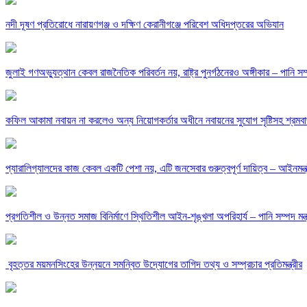
নদী দূষণ প্রতিরোধে নারায়ণগঞ্জ ও দক্ষিণ কেরানীগঞ্জে পরিবেশ অধিদপ্তরের অভিযান
জুলাই গণঅভ্যুত্থান কেবল রাজনৈতিক পরিবর্তন নয়, রাষ্ট্র পুনর্গঠনেরও অঙ্গীকার – পানি সম্প
কফিল আকামা নবায়ন না করলেও অন্য নিয়োগকর্তার অধীনে নবায়নের সুযোগ সৃষ্টিসহ শ্রমবাজার
প্যারালিগ্যালদের কাজ কেবল একটি পেশা নয়, এটি জনসেবার গুরুত্বপূর্ণ দায়িত্ব – আইনমন্ত্
‎প্রগতিশীল ও উন্নত সমাজ বিনির্মাণে স্থিতিশীল আইন-শৃঙ্খলা অপরিহার্য – পানি সম্পদ মন্ত্
‎ বৃহত্তর ময়মনসিংহের উন্নয়নে সমন্বিত উদ্যোগের তাগিদ তথ্য ও সম্প্রচার প্রতিমন্ত্রীর