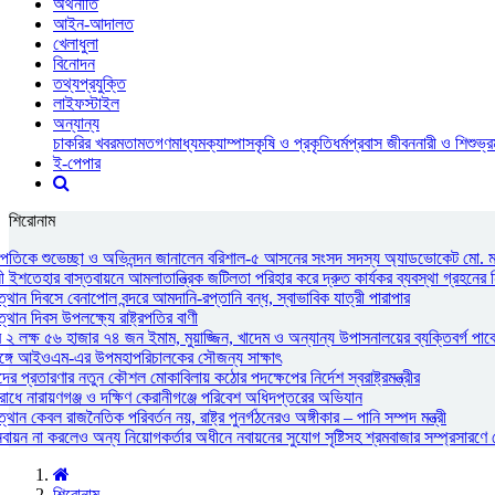
অর্থনীতি
আইন-আদালত
খেলাধুলা
বিনোদন
তথ্যপ্রযুক্তি
লাইফস্টাইল
অন্যান্য
চাকরির খবর
মতামত
গণমাধ্যম
ক্যাম্পাস
কৃষি ও প্রকৃতি
ধর্ম
প্রবাস জীবন
নারী ও শিশু
ভ্
ই-পেপার
শিরোনাম
্ট্রপতিকে শুভেচ্ছা ও অভিনন্দন জানালেন বরিশাল-৫ আসনের সংসদ সদস্য অ্যাডভোকেট মো. 
নী ইশতেহার বাস্তবায়নে আমলাতান্ত্রিক জটিলতা পরিহার করে দ্রুত কার্যকর ব্যবস্থা গ্রহনের ন
থান দিবসে বেনাপোল বন্দরে আমদানি-রপ্তানি বন্ধ, স্বাভাবিক যাত্রী পারাপার
থান দিবস উপলক্ষ্যে রাষ্ট্রপতির বাণী
২ লক্ষ ৫৬ হাজার ৭৪ জন ইমাম, মুয়াজ্জিন, খাদেম ও অন্যান্য উপাসনালয়ের ব্যক্তিবর্গ পাবে
রীর সঙ্গে আইওএম-এর উপমহাপরিচালকের সৌজন্য সাক্ষাৎ
ের প্রতারণার নতুন কৌশল মোকাবিলায় কঠোর পদক্ষেপের নির্দেশ স্বরাষ্ট্রমন্ত্রীর
োধে নারায়ণগঞ্জ ও দক্ষিণ কেরানীগঞ্জে পরিবেশ অধিদপ্তরের অভিযান
ান কেবল রাজনৈতিক পরিবর্তন নয়, রাষ্ট্র পুনর্গঠনেরও অঙ্গীকার – পানি সম্পদ মন্ত্রী
ন না করলেও অন্য নিয়োগকর্তার অধীনে নবায়নের সুযোগ সৃষ্টিসহ শ্রমবাজার সম্প্রসারণে সৌদ
শিরোনাম