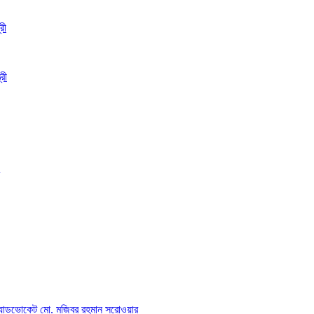
রী
রী
অ্যাডভোকেট মো. মজিবর রহমান সরোওয়ার