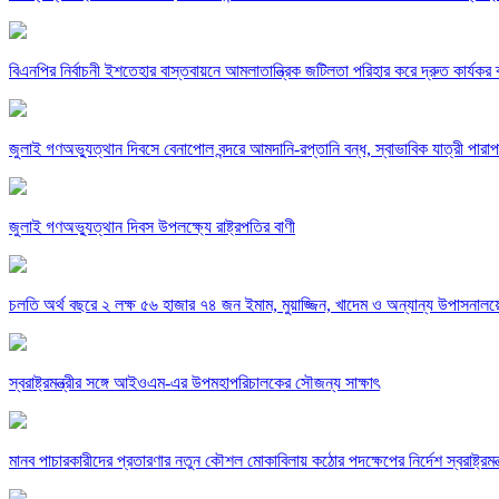
বিএনপির নির্বাচনী ইশতেহার বাস্তবায়নে আমলাতান্ত্রিক জটিলতা পরিহার করে দ্রুত কার্যকর ব
জুলাই গণঅভ্যুত্থান দিবসে বেনাপোল বন্দরে আমদানি-রপ্তানি বন্ধ, স্বাভাবিক যাত্রী পারাপ
জুলাই গণঅভ্যুত্থান দিবস উপলক্ষ্যে রাষ্ট্রপতির বাণী
চলতি অর্থ বছরে ২ লক্ষ ৫৬ হাজার ৭৪ জন ইমাম, মুয়াজ্জিন, খাদেম ও অন্যান্য উপাসনালয়ের 
স্বরাষ্ট্রমন্ত্রীর সঙ্গে আইওএম-এর উপমহাপরিচালকের সৌজন্য সাক্ষাৎ
মানব পাচারকারীদের প্রতারণার নতুন কৌশল মোকাবিলায় কঠোর পদক্ষেপের নির্দেশ স্বরাষ্ট্রমন্ত