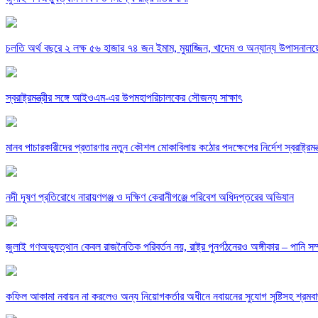
চলতি অর্থ বছরে ২ লক্ষ ৫৬ হাজার ৭৪ জন ইমাম, মুয়াজ্জিন, খাদেম ও অন্যান্য উপাসনালয়ের 
স্বরাষ্ট্রমন্ত্রীর সঙ্গে আইওএম-এর উপমহাপরিচালকের সৌজন্য সাক্ষাৎ
মানব পাচারকারীদের প্রতারণার নতুন কৌশল মোকাবিলায় কঠোর পদক্ষেপের নির্দেশ স্বরাষ্ট্রমন্ত
নদী দূষণ প্রতিরোধে নারায়ণগঞ্জ ও দক্ষিণ কেরানীগঞ্জে পরিবেশ অধিদপ্তরের অভিযান
জুলাই গণঅভ্যুত্থান কেবল রাজনৈতিক পরিবর্তন নয়, রাষ্ট্র পুনর্গঠনেরও অঙ্গীকার – পানি সম্প
কফিল আকামা নবায়ন না করলেও অন্য নিয়োগকর্তার অধীনে নবায়নের সুযোগ সৃষ্টিসহ শ্রমবাজার