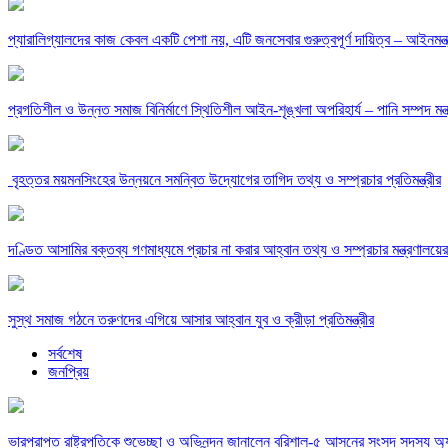
প্যারালিগ্যালদের কাজ কেবল একটি পেশা নয়, এটি জনসেবার গুরুত্বপূর্ণ দায়িত্ব – আইনমন্ত্
‎প্রগতিশীল ও উন্নত সমাজ বিনির্মাণে স্থিতিশীল আইন-শৃঙ্খলা অপরিহার্য – পানি সম্পদ মন্ত্
‎ বৃহত্তর ময়মনসিংহের উন্নয়নে সমন্বিত উদ্যোগের তাগিদ তথ্য ও সম্প্রচার প্রতিমন্ত্রীর
দণ্ডিত আসামির বক্তব্য গণমাধ্যমে প্রচার না করার আহ্বান তথ্য ও সম্প্রচার মন্ত্রণালয়ের
সুস্থ সমাজ গঠনে তরুণদের এগিয়ে আসার আহ্বান যুব ও ক্রীড়া প্রতিমন্ত্রীর
সর্বশেষ
জনপ্রিয়
ভারপ্রাপ্ত রাষ্ট্রপতিকে শুভেচ্ছা ও অভিনন্দন জানালেন বরিশাল-৫ আসনের সংসদ সদস্য 