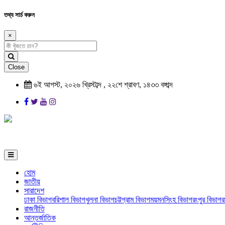
তথ্য সার্চ করুন
×
Close
৬ই আগস্ট, ২০২৬ খ্রিস্টাব্দ , ২২শে শ্রাবণ, ১৪৩৩ বঙ্গাব্দ
হোম
জাতীয়
সারাদেশ
ঢাকা বিভাগ
বরিশাল বিভাগ
খুলনা বিভাগ
চট্টগ্রাম বিভাগ
ময়মনসিংহ বিভাগ
রংপুর বিভাগ
র
রাজনীতি
আন্তর্জাতিক