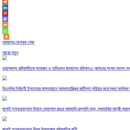
আমাদের ফেসবুক পেজ
আরো পড়ুন
ভারপ্রাপ্ত রাষ্ট্রপতিকে শুভেচ্ছা ও অভিনন্দন জানালেন বরিশাল-৫ আসনের সংসদ সদস্য 
বিএনপির নির্বাচনী ইশতেহার বাস্তবায়নে আমলাতান্ত্রিক জটিলতা পরিহার করে দ্রুত কার্যকর ব
জুলাই গণঅভ্যুত্থান দিবসে বেনাপোল বন্দরে আমদানি-রপ্তানি বন্ধ, স্বাভাবিক যাত্রী পারাপ
জুলাই গণঅভ্যুত্থান দিবস উপলক্ষ্যে রাষ্ট্রপতির বাণী