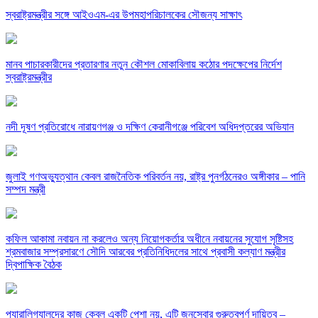
স্বরাষ্ট্রমন্ত্রীর সঙ্গে আইওএম-এর উপমহাপরিচালকের সৌজন্য সাক্ষাৎ
মানব পাচারকারীদের প্রতারণার নতুন কৌশল মোকাবিলায় কঠোর পদক্ষেপের নির্দেশ
স্বরাষ্ট্রমন্ত্রীর
নদী দূষণ প্রতিরোধে নারায়ণগঞ্জ ও দক্ষিণ কেরানীগঞ্জে পরিবেশ অধিদপ্তরের অভিযান
জুলাই গণঅভ্যুত্থান কেবল রাজনৈতিক পরিবর্তন নয়, রাষ্ট্র পুনর্গঠনেরও অঙ্গীকার – পানি
সম্পদ মন্ত্রী
কফিল আকামা নবায়ন না করলেও অন্য নিয়োগকর্তার অধীনে নবায়নের সুযোগ সৃষ্টিসহ
শ্রমবাজার সম্প্রসারণে সৌদি আরবের প্রতিনিধিদলের সাথে প্রবাসী কল্যাণ মন্ত্রীর
দ্বিপাক্ষিক বৈঠক
প্যারালিগ্যালদের কাজ কেবল একটি পেশা নয়, এটি জনসেবার গুরুত্বপূর্ণ দায়িত্ব –