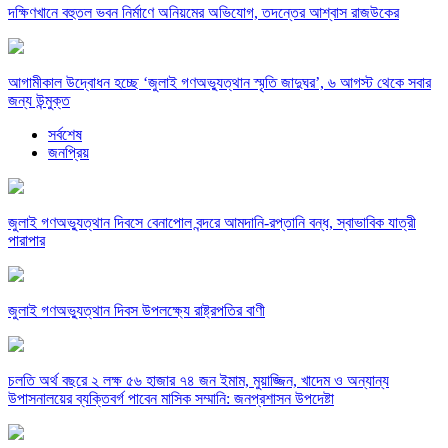
দক্ষিণখানে বহুতল ভবন নির্মাণে অনিয়মের অভিযোগ, তদন্তের আশ্বাস রাজউকের
আগামীকাল উদ্বোধন হচ্ছে ‘জুলাই গণঅভ্যুত্থান স্মৃতি জাদুঘর’, ৬ আগস্ট থেকে সবার
জন্য উন্মুক্ত
সর্বশেষ
জনপ্রিয়
জুলাই গণঅভ্যুত্থান দিবসে বেনাপোল বন্দরে আমদানি-রপ্তানি বন্ধ, স্বাভাবিক যাত্রী
পারাপার
জুলাই গণঅভ্যুত্থান দিবস উপলক্ষ্যে রাষ্ট্রপতির বাণী
চলতি অর্থ বছরে ২ লক্ষ ৫৬ হাজার ৭৪ জন ইমাম, মুয়াজ্জিন, খাদেম ও অন্যান্য
উপাসনালয়ের ব্যক্তিবর্গ পাবেন মাসিক সম্মানি: জনপ্রশাসন উপদেষ্টা