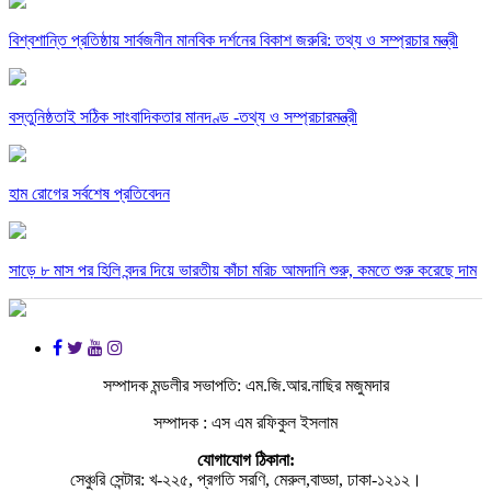
বিশ্বশান্তি প্রতিষ্ঠায় সার্বজনীন মানবিক দর্শনের বিকাশ জরুরি: তথ্য ও সম্প্রচার মন্ত্রী
বস্তুনিষ্ঠতাই সঠিক সাংবাদিকতার মানদণ্ড -তথ্য ও সম্প্রচারমন্ত্রী
হাম রোগের সর্বশেষ প্রতিবেদন
সাড়ে ৮ মাস পর হিলি বন্দর দিয়ে ভারতীয় কাঁচা মরিচ আমদানি শুরু, কমতে শুরু করেছে দাম
সম্পাদক মন্ডলীর সভাপতি: এম.জি.আর.নাছির মজুমদার
সম্পাদক : এস এম রফিকুল ইসলাম
যোগাযোগ ঠিকানা:
সেঞ্চুরি সেন্টার: খ-২২৫, প্রগতি সরণি, মেরুল,বাড্ডা, ঢাকা-১২১২।