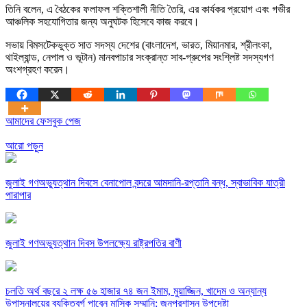
তিনি বলেন, এ বৈঠকের ফলাফল শক্তিশালী নীতি তৈরি, এর কার্যকর প্রয়োগ এবং গভীর
আঞ্চলিক সহযোগিতার জন্য অনুঘটক হিসেবে কাজ করবে।
সভায় বিমসটেকভুক্ত সাত সদস্য দেশের (বাংলাদেশ, ভারত, মিয়ানমার, শ্রীলংকা,
থাইল্যান্ড, নেপাল ও ভূটান) মানবপাচার সংক্রান্ত সাব-গ্রুপের সংশ্লিষ্ট সদস্যগণ
অংশগ্রহণ করেন।
আমাদের ফেসবুক পেজ
আরো পড়ুন
জুলাই গণঅভ্যুত্থান দিবসে বেনাপোল বন্দরে আমদানি-রপ্তানি বন্ধ, স্বাভাবিক যাত্রী
পারাপার
জুলাই গণঅভ্যুত্থান দিবস উপলক্ষ্যে রাষ্ট্রপতির বাণী
চলতি অর্থ বছরে ২ লক্ষ ৫৬ হাজার ৭৪ জন ইমাম, মুয়াজ্জিন, খাদেম ও অন্যান্য
উপাসনালয়ের ব্যক্তিবর্গ পাবেন মাসিক সম্মানি: জনপ্রশাসন উপদেষ্টা