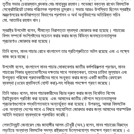
তৃতীয় সভার চেয়ারম্যান খন্দকার মোঃ মাহাবুবুর রহমান। শুভেচ্ছা বক্তব্য রাখেন বিমসটেক
সেক্রেটারিয়েট ঢাকার পরিচালক প্রশান্থ চান্দ্রান। সভায় আরও উপস্থিত ছিলেন স্বরাষ্ট্র
মন্ত্রণালয়ের জননিরাপত্তা বিভাগের প্রশাসন ও অর্থ অনুবিভাগের অতিরিক্ত সচিব
মো. আতাউর রহমান খান।
স্বরাষ্ট্র উপদেষ্টা বলেন, সীমান্তে নিরাপত্তা ব্যবস্থা জোরদার করা হয়েছে। পাচারের
বিপদ সম্পর্কে সংশ্লিষ্টদের সচেতন করার করার জন্য বিভিন্ন জনসচেতনতামূলক
প্রচারণাও জোরদার করা হয়েছে।
তিনি বলেন, মানব পাচার রোধে বাংলাদেশ তার প্রতিশ্রুতিতে অটল রয়েছে এবং এ লক্ষ্যে
কাজ করে যাচ্ছে।
উপদেষ্টা বলেন, বাংলাদেশ মানব পাচার মোকাবেলায় জাতীয় কর্মপরিকল্পনা প্রণয়ন, মানব
পাচারের শিকার ভুক্তভোগীদের দক্ষতার সাথে শনাক্তকরণ, তাদের চাহিদা মূল্যায়ন এবং
উপযুক্ত পরিষেবা প্রদানকারীদের সাথে সংযুক্ত করার জন্য একটি জাতীয় রেফারেল
ব্যবস্থা (ওয়েব প্ল্যাটফর্মে হোস্ট করা)-সহ সক্রিয় পদক্ষেপ গ্রহণ করেছে।
তিনি আরও বলেন, মানব পাচারকারীদের বিচার দ্রুত করার জন্য নিবেদিত বিশেষ
ট্রাইব্যুনাল প্রতিষ্ঠা করা হয়েছে এবং আমাদের জাতীয় কৌশলে সচেতনতামূলক
প্রচারণাগুলোকে পদ্ধতিগতভাবে অন্তর্ভুক্ত করা হয়েছে। উপরন্তু, আমরা বিমসটেক
এবং অন্যান্য দেশের সাথে এ বিষয়ে সহযোগিতা জোরদার করার জন্য আমাদের পারস্পরিক
আইনি সহায়তা ব্যবস্থাকে প্রসারিত করেছি।
লেফটেন্যান্ট জেনারেল মোঃ জাহাঙ্গীর আলম চৌধুরী (অব.) বলেন, মানব পাচারের বিরুদ্ধে
লড়াইয়ে অন্যান্য বিমসটেক সদস্য রাষ্ট্রগুলো উল্লেখযোগ্য পদক্ষেপ গ্রহণ করেছে। এ