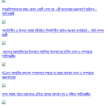
প্যারালিগ্যালদের কাজ কেবল একটি পেশা নয়, এটি জনসেবার গুরুত্বপূর্ণ দায়িত্ব –
আইনমন্ত্রী
‎প্রগতিশীল ও উন্নত সমাজ বিনির্মাণে স্থিতিশীল আইন-শৃঙ্খলা অপরিহার্য – পানি সম্পদ
মন্ত্রী
‎ বৃহত্তর ময়মনসিংহের উন্নয়নে সমন্বিত উদ্যোগের তাগিদ তথ্য ও সম্প্রচার
প্রতিমন্ত্রীর
দণ্ডিত আসামির বক্তব্য গণমাধ্যমে প্রচার না করার আহ্বান তথ্য ও সম্প্রচার
মন্ত্রণালয়ের
সুস্থ সমাজ গঠনে তরুণদের এগিয়ে আসার আহ্বান যুব ও ক্রীড়া প্রতিমন্ত্রীর