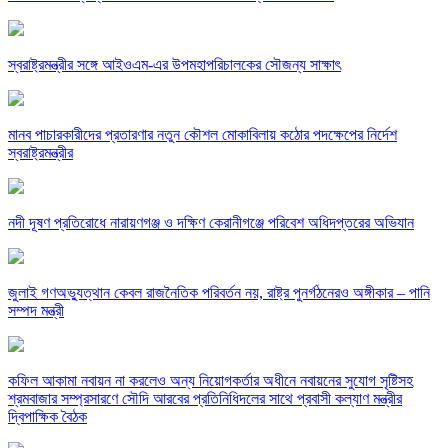
স্বরাষ্ট্রমন্ত্রীর সঙ্গে আইওএম-এর উপমহাপরিচালকের সৌজন্য সাক্ষাৎ
মানব পাচারকারীদের প্রতারণার নতুন কৌশল মোকাবিলায় কঠোর পদক্ষেপের নির্দেশ
স্বরাষ্ট্রমন্ত্রীর
নদী দূষণ প্রতিরোধে নারায়ণগঞ্জ ও দক্ষিণ কেরানীগঞ্জে পরিবেশ অধিদপ্তরের অভিযান
জুলাই গণঅভ্যুত্থান কেবল রাজনৈতিক পরিবর্তন নয়, রাষ্ট্র পুনর্গঠনেরও অঙ্গীকার – পানি
সম্পদ মন্ত্রী
কফিল আকামা নবায়ন না করলেও অন্য নিয়োগকর্তার অধীনে নবায়নের সুযোগ সৃষ্টিসহ
শ্রমবাজার সম্প্রসারণে সৌদি আরবের প্রতিনিধিদলের সাথে প্রবাসী কল্যাণ মন্ত্রীর
দ্বিপাক্ষিক বৈঠক