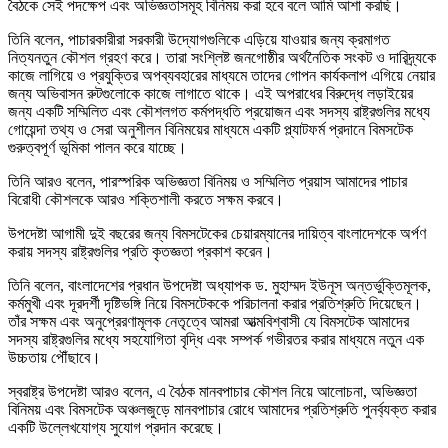
বৈঠকে সেই পদক্ষেপ এবং অভিজ্ঞতাসমূহ বিনিময় করা হবে বলে আমি আশা করছি।
তিনি বলেন, পাচারকারীরা সরকারী উদ্যোগগুলিকে এড়িয়ে যাওয়ার জন্য ক্রমাগত
নিত্যনতুন কৌশল গ্রহণ করে। তারা সংশ্লিষ্ট জনগোষ্ঠীর অর্থনৈতিক সংকট ও দারিদ্র্যকে
কাজে লাগিয়ে ও প্রযুক্তির অপব্যবহারের মাধ্যমে তাদের গোপন কার্যকলাপ এগিয়ে নেয়ার
জন্য অভিবাসন রুটগুলোকে কাজে লাগাতে থাকে। এই অপরাধের বিরুদ্ধে লড়াইয়ের
জন্য একটি সম্মিলিত এবং কৌশলগত কর্মপদ্ধতি প্রয়োজন এবং সদস্য রাষ্ট্রগুলির মধ্যে
গোয়েন্দা তথ্য ও সেরা অনুশীলন বিনিময়ের মাধ্যমে একটি প্ল্যাটফর্ম প্রদানে বিমসটেক
গুরুত্বপূর্ণ ভূমিকা পালন করে যাচ্ছে।
তিনি আরও বলেন, পারস্পরিক অভিজ্ঞতা বিনিময় ও সম্মিলিত প্রয়াস আমাদের পাচার
বিরোধী কৌশলকে আরও শক্তিশালী করতে সক্ষম করবে।
উপদেষ্টা আগামী দুই বছরের জন্য বিমসটেকের চেয়ারম্যানের দায়িত্ব বাংলাদেশকে অর্পণ
করায় সদস্য রাষ্ট্রগুলির প্রতি কৃতজ্ঞতা প্রকাশ করেন।
তিনি বলেন, বাংলাদেশের প্রধান উপদেষ্টা অধ্যাপক ড. মুহাম্মদ ইউনূস অন্তর্ভুক্তিমূলক,
কর্মমুখী এবং দূরদর্শী দৃষ্টিভঙ্গি নিয়ে বিমসটেককে পরিচালনা করার প্রতিশ্রুতি দিয়েছেন।
তাঁর সক্ষম এবং অনুপ্রেরণামূলক নেতৃত্বে আমরা আত্মবিশ্বাসী যে বিমসটেক আমাদের
সদস্য রাষ্ট্রগুলির মধ্যে সহযোগিতা বৃদ্ধি এবং সম্পর্ক গভীরতর করার মাধ্যমে নতুন এক
উচ্চতায় পৌঁছাবে।
স্বরাষ্ট্র উপদেষ্টা আরও বলেন, এ বৈঠক মানবপাচার কৌশল নিয়ে আলোচনা, অভিজ্ঞতা
বিনিময় এবং বিমসটেক অঞ্চলজুড়ে মানবপাচার রোধে আমাদের প্রতিশ্রুতি পুনর্ব্যক্ত করার
একটি উল্লেখযোগ্য সুযোগ প্রদান করেছে।