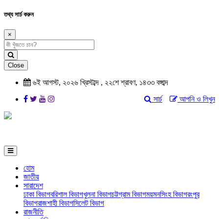
তথ্য সার্চ করুন
×
Close
৬ই আগস্ট, ২০২৬ খ্রিস্টাব্দ , ২২শে শ্রাবণ, ১৪৩৩ বঙ্গাব্দ
সার্চ
আপনি ও লিখুন
হোম
জাতীয়
সারাদেশ
ঢাকা বিভাগ
বরিশাল বিভাগ
খুলনা বিভাগ
চট্টগ্রাম বিভাগ
ময়মনসিংহ বিভাগ
রংপুর
বিভাগ
রাজশাহী বিভাগ
সিলেট বিভাগ
রাজনীতি