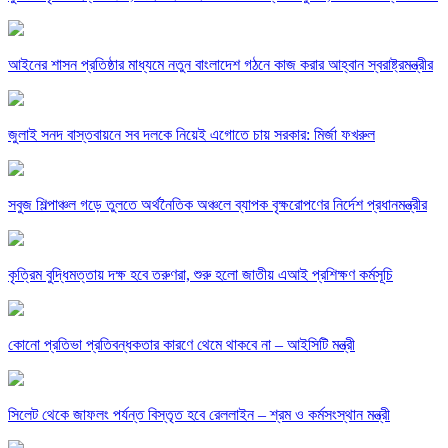
আইনের শাসন প্রতিষ্ঠার মাধ্যমে নতুন বাংলাদেশ গঠনে কাজ করার আহ্বান স্বরাষ্ট্রমন্ত্রীর
জুলাই সনদ বাস্তবায়নে সব দলকে নিয়েই এগোতে চায় সরকার: মির্জা ফখরুল
সবুজ শিল্পাঞ্চল গড়ে তুলতে অর্থনৈতিক অঞ্চলে ব্যাপক বৃক্ষরোপণের নির্দেশ প্রধানমন্ত্রীর
কৃত্রিম বুদ্ধিমত্তায় দক্ষ হবে তরুণরা, শুরু হলো জাতীয় এআই প্রশিক্ষণ কর্মসূচি
কোনো প্রতিভা প্রতিবন্ধকতার কারণে থেমে থাকবে না – আইসিটি মন্ত্রী
সিলেট থেকে জাফলং পর্যন্ত বিস্তৃত হবে রেললাইন – শ্রম ও কর্মসংস্থান মন্ত্রী