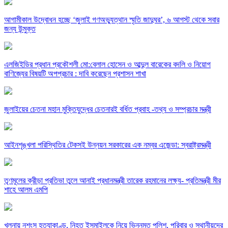
আগামীকাল উদ্বোধন হচ্ছে ‘জুলাই গণঅভ্যুত্থান স্মৃতি জাদুঘর’, ৬ আগস্ট থেকে সবার
জন্য উন্মুক্ত
এলজিইডির প্রধান প্রকৌশলী মো:বেলাল হোসেন ও আব্দুল বারেকের বদলি ও নিয়োগ
বাণিজ্যের বিষয়টি অপপ্রচার : দাবি করেছেন প্রশাসন শাখা
জুলাইয়ের চেতনা মহান মুক্তিযুদ্ধের চেতনারই বর্ধিত প্রবাহ -তথ্য ও সম্প্রচার মন্ত্রী
আইনশৃঙ্খলা পরিস্থিতির টেকসই উন্নয়ন সরকারের এক নম্বর এজেন্ডা: স্বরাষ্ট্রমন্ত্রী
তৃণমূলের ক্রীড়া প্রতিভা তুলে আনাই প্রধানমন্ত্রী তারেক রহমানের লক্ষ্য- প্রতিমন্ত্রী মীর
শাহে আলম এমপি
খুলনায় নৃশংস হত্যাকাণ্ড, নিহত ইসমাইলকে নিয়ে ভিন্নমত পুলিশ, পরিবার ও স্থানীয়দের