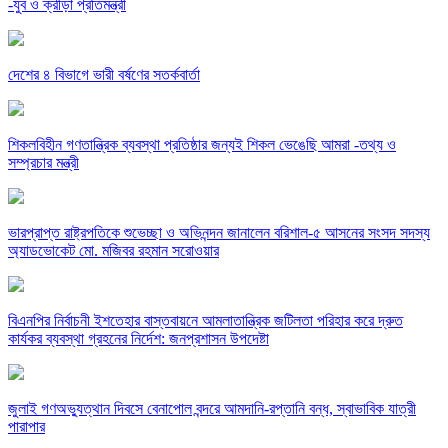
-যুব ও ক্রীড়া প্রতিমন্ত্রী
দেশের ৪ বিভাগে ভারী বর্ষণের সতর্কবার্তা
শিকলবিহীন গণতান্ত্রিক ব্যবস্থা প্রতিষ্ঠার জন্যই শিকল ভেঙেছি আমরা -তথ্য ও
সম্প্রচার মন্ত্রী
ভারপ্রাপ্ত রাষ্ট্রপতিকে শুভেচ্ছা ও অভিনন্দন জানালেন বরিশাল-৫ আসনের সংসদ সদস্য
অ্যাডভোকেট মো. মজিবর রহমান সরোওয়ার
বিএনপির নির্বাচনী ইশতেহার বাস্তবায়নে আমলাতান্ত্রিক জটিলতা পরিহার করে দ্রুত
কার্যকর ব্যবস্থা গ্রহনের নির্দেশ: জনপ্রশাসন উপদেষ্টা
জুলাই গণঅভ্যুত্থান দিবসে বেনাপোল বন্দরে আমদানি-রপ্তানি বন্ধ, স্বাভাবিক যাত্রী
পারাপার