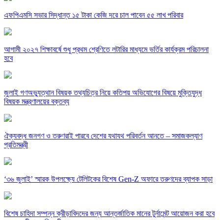
এফপিএমসি সভার সিদ্ধান্ত ১৫ টাকা কেজি দরে চাল পাবেন ৫৫ লাখ পরিবার
আগামী ২০২৭ শিক্ষাবর্ষে শুধু প্রথম শ্রেণিতে লটারির মাধ্যমে ভর্তির কার্যক্রম পরিচালনা
হবে
জুলাই গণঅভ্যুত্থান বিষয়ক তথ্যচিত্র নিয়ে কতিপয় অভিযোগের বিষয়ে মুক্তিযুদ্ধ
বিষয়ক মন্ত্রণালয়ের বক্তব্য
ঐক্যবদ্ধ জনগণ ও তরুণরাই পারবে দেশের যথাযথ পরিবর্তন আনতে – সমাজকল্যাণ
প্রতিমন্ত্রী
‘৩৬ জুলাই’ স্মারক উপলক্ষ্যে টেলিটকের বিশেষ Gen-Z অফারে তরুণদের ব্যাপক সাড়া
বিশেষ চাহিদা সম্পন্ন ক্রীড়াবিদদের জন্য আন্তর্জাতিক মানের টুর্নামেন্ট আয়োজন করা হবে