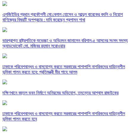
এলজিইডির প্রধান প্রকৌশলী মো:বেলাল হোসেন ও আব্দুল বারেকের বদলি ও নিয়োগ
বাণিজ্যের বিষয়টি অপপ্রচার : দাবি করেছেন প্রশাসন শাখা
ভারপ্রাপ্ত রাষ্ট্রপতিকে শুভেচ্ছা ও অভিনন্দন জানালেন বরিশাল-৫ আসনের সংসদ সদস্য
অ্যাডভোকেট মো. মজিবর রহমান সরোওয়ার
ঢাকাকে পরিবেশবান্ধব ও বাসযোগ্য করতে সরকারের পাশাপাশি নাগরিকদের দায়িত্বশীল
ভূমিকা পালন করতে হবে: প্রতিমন্ত্রী মীর শাহে আলম
দক্ষিণখানে বহুতল ভবন নির্মাণে অনিয়মের অভিযোগ, তদন্তের আশ্বাস রাজউকের
ঢাকাকে পরিবেশবান্ধব ও বাসযোগ্য করতে সরকারের পাশাপাশি নাগরিকদের দায়িত্বশীল
ভূমিকা পালন করতে হবে