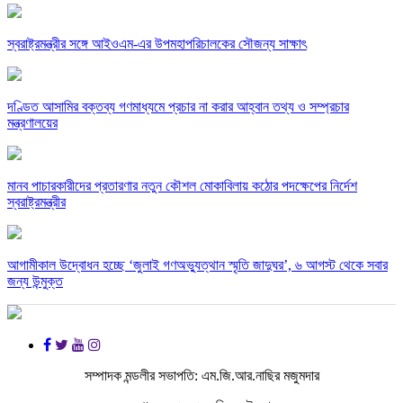
স্বরাষ্ট্রমন্ত্রীর সঙ্গে আইওএম-এর উপমহাপরিচালকের সৌজন্য সাক্ষাৎ
দণ্ডিত আসামির বক্তব্য গণমাধ্যমে প্রচার না করার আহ্বান তথ্য ও সম্প্রচার
মন্ত্রণালয়ের
মানব পাচারকারীদের প্রতারণার নতুন কৌশল মোকাবিলায় কঠোর পদক্ষেপের নির্দেশ
স্বরাষ্ট্রমন্ত্রীর
আগামীকাল উদ্বোধন হচ্ছে ‘জুলাই গণঅভ্যুত্থান স্মৃতি জাদুঘর’, ৬ আগস্ট থেকে সবার
জন্য উন্মুক্ত
সম্পাদক মন্ডলীর সভাপতি: এম.জি.আর.নাছির মজুমদার