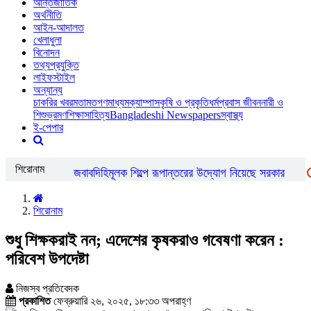
আন্তর্জাতিক
অর্থনীতি
আইন-আদালত
খেলাধুলা
বিনোদন
তথ্যপ্রযুক্তি
লাইফস্টাইল
অন্যান্য
চাকরির খবর
মতামত
গণমাধ্যম
ক্যাম্পাস
কৃষি ও প্রকৃতি
ধর্ম
প্রবাস জীবন
নারী ও
শিশু
ভ্রমণ
শিক্ষা
সাহিত্য
Bangladeshi Newspapers
স্বাস্থ্য
ই-পেপার
শিরোনাম
্বর্ণ খাতকে বৈধ ও জবাবদিহিমূলক শিল্পে রূপান্তরের উদ্যোগ নিয়েছে সরকার
িশেষ চাহিদা সম্পন্ন ক্রীড়াবিদদের জন্য আন্তর্জাতিক মানের টুর্নামেন্ট আয়োজন করা 
শিরোনাম
শুধু শিক্ষকরাই নন; এদেশের কৃষকরাও গবেষণা করেন :
পরিবেশ উপদেষ্টা
নিজস্ব প্রতিবেদক
প্রকাশিত
ফেব্রুয়ারি ২৬, ২০২৫, ১৮:৩৩ অপরাহ্ণ