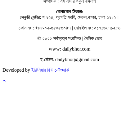
সম্পাদক : এস এম রফিকুল ইসলাম
যোগাযোগ ঠিকানা:
সেঞ্চুরি সেন্টার: খ-২২৫, প্রগতি সরণি, মেরুল,বাড্ডা, ঢাকা-১২১২।
ফোন নং : +৮৮-০২-৫৫০৫৫০৪৭ | মোবাইল নং: ০১৭১৬৩৭১২৮৬
© ২০২৫ সর্বস্বত্ব সংরক্ষিত | দৈনিক ভোর
www: dailybhor.com
ই-মেইল: dailybhor@gmail.com
Developed by
ইঞ্জিনিয়ার বিডি নেটওয়ার্ক