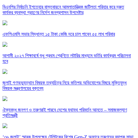
বিএনপির নির্বাচনি ইশতেহার বাস্তবায়নে আমলাতান্ত্রিক জটিলতা পরিহার করে দ্রুত
কার্যকর ব্যবস্থা গ্রহণের নির্দেশ জনপ্রশাসন উপদেষ্টার
এফপিএমসি সভার সিদ্ধান্ত ১৫ টাকা কেজি দরে চাল পাবেন ৫৫ লাখ পরিবার
আগামী ২০২৭ শিক্ষাবর্ষে শুধু প্রথম শ্রেণিতে লটারির মাধ্যমে ভর্তির কার্যক্রম পরিচালনা
হবে
জুলাই গণঅভ্যুত্থান বিষয়ক তথ্যচিত্র নিয়ে কতিপয় অভিযোগের বিষয়ে মুক্তিযুদ্ধ
বিষয়ক মন্ত্রণালয়ের বক্তব্য
ঐক্যবদ্ধ জনগণ ও তরুণরাই পারবে দেশের যথাযথ পরিবর্তন আনতে – সমাজকল্যাণ
প্রতিমন্ত্রী
‘৩৬ জুলাই’ স্মারক উপলক্ষ্যে টেলিটকের বিশেষ Gen-Z অফারে তরুণদের ব্যাপক সাড়া