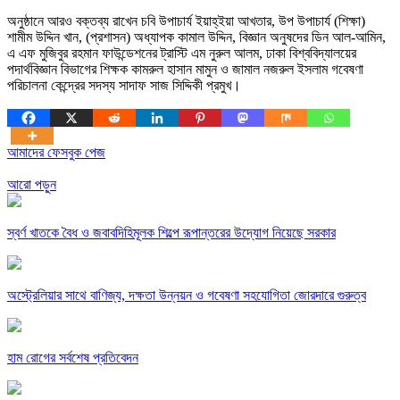
অনুষ্ঠানে আরও বক্তব্য রাখেন চবি উপাচার্য ইয়াহ্ইয়া আখতার, উপ উপাচার্য (শিক্ষা)
শামীম উদ্দিন খান, (প্রশাসন) অধ্যাপক কামাল উদ্দিন, বিজ্ঞান অনুষদের ডিন আল-আমিন,
এ এফ মুজিবুর রহমান ফাউন্ডেশনের ট্রাস্টি এম নুরুল আলম, ঢাকা বিশ্ববিদ্যালয়ের
পদার্থবিজ্ঞান বিভাগের শিক্ষক কামরুল হাসান মামুন ও জামাল নজরুল ইসলাম গবেষণা
পরিচালনা কেন্দ্রের সদস্য সাদাফ সাজ সিদ্দিকী প্রমুখ।
আমাদের ফেসবুক পেজ
আরো পড়ুন
স্বর্ণ খাতকে বৈধ ও জবাবদিহিমূলক শিল্পে রূপান্তরের উদ্যোগ নিয়েছে সরকার
অস্ট্রেলিয়ার সাথে বাণিজ্য, দক্ষতা উন্নয়ন ও গবেষণা সহযোগিতা জোরদারে গুরুত্ব
হাম রোগের সর্বশেষ প্রতিবেদন