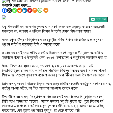
সংবাদটি শেয়ার করুন....
ফটো কার্ড
শুধু শিক্ষকরাই নন; এদেশের কৃষকরাও গবেষণা করেন বলে মন্তব্য করেছেন অন্তর্বর্তী
সরকারের বন, জলবায়ু ও পরিবেশ বিষয়ক উপদেষ্টা সৈয়দা রিজওয়ানা হাসান।
আজ দুপুরে চট্টগ্রাম বিশ্ববিদ্যালয়ের কেন্দ্রীয় শহিদ মিনারে আয়োজিত এক অনুষ্ঠানে
প্রধান অতিথির বক্তব্যে তিনি এ মন্তব্য করেন।
জামাল নজরুল ইসলাম গণিত ও ভৌত বিজ্ঞান গবেষণা কেন্দ্রের উদ্যোগে আয়োজিত
‘চট্টগ্রাম গবেষণা ও উদ্ভাবনী মেলা ২০২৫’ উপলক্ষ্যে এ অনুষ্ঠানের আয়োজন করা হয়।
সৈয়দা রিজওয়ানা হাসান বলেন, ‘গবেষণা হবে মানুষের কল্যাণের জন্য। এটা
বিজ্ঞানভিত্তিক যেমন হবে, একইসঙ্গে সামাজিক বিভিন্ন বিষয়েও হবে। গবেষক মানেই
শিক্ষক নয়, এদেশে কৃষকরাও গবেষণা করেন। তারা বিভিন্ন প্রজাতির ধরণ বের করেন।’
তিনি বলেন, গবেষণা খাতকে উন্নত করার জন্য জাতীয় বাজেটের কতটুকু গবেষণাখাতে যায়,
কতটুকু যাওয়া উচিত, তা নিয়ে আপনারা আওয়াজ তুলতে পারেন।
উপদেষ্টা আরও বলেন, ‘অধ্যাপক জামাল নজরুল ইসলাম ছিলেন বিশ্বখ্যাত গবেষক।
তিনি মরেও অমর হয়ে আছেন। জামাল নজরুল শুধু চট্টগ্রামের নয়, পুরো বিশ্বের গর্ব।
তার জ্ঞান এবং গবেষণা কর্ম তাকে যুগ যুগ ধরে বাঁচিয়ে রেখেছে। আমাদেরও এমনকিছু
করতে হবে, যেন মৃত্যুর পর আমরা যুগযুগ ধরে বেঁচে থাকতে পারি।’