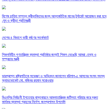
বিশেষ চাহিদা সম্পন্ন ক্রীড়াবিদদের জন্য আন্তর্জাতিক মানের টুর্নামেন্ট আয়োজন করা হবে
-যুব ও ক্রীড়া প্রতিমন্ত্রী
দেশের ৪ বিভাগে ভারী বর্ষণের সতর্কবার্তা
শিকলবিহীন গণতান্ত্রিক ব্যবস্থা প্রতিষ্ঠার জন্যই শিকল ভেঙেছি আমরা -তথ্য ও
সম্প্রচার মন্ত্রী
ভারপ্রাপ্ত রাষ্ট্রপতিকে শুভেচ্ছা ও অভিনন্দন জানালেন বরিশাল-৫ আসনের সংসদ সদস্য
অ্যাডভোকেট মো. মজিবর রহমান সরোওয়ার
বিএনপির নির্বাচনী ইশতেহার বাস্তবায়নে আমলাতান্ত্রিক জটিলতা পরিহার করে দ্রুত
কার্যকর ব্যবস্থা গ্রহনের নির্দেশ: জনপ্রশাসন উপদেষ্টা