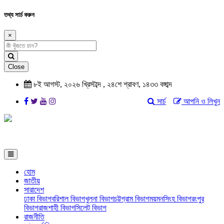
তথ্য সার্চ করুন
×
Close
৮ই আগস্ট, ২০২৬ খ্রিস্টাব্দ , ২৪শে শ্রাবণ, ১৪৩৩ বঙ্গাব্দ
সার্চ
আপনি ও লিখুন
হোম
জাতীয়
সারাদেশ
ঢাকা বিভাগ
বরিশাল বিভাগ
খুলনা বিভাগ
চট্টগ্রাম বিভাগ
ময়মনসিংহ বিভাগ
রংপুর
বিভাগ
রাজশাহী বিভাগ
সিলেট বিভাগ
রাজনীতি