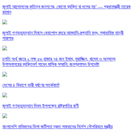
জুলাই আন্দোলনের কৃতিত্ব জনগণের, কোনো ব্যক্তি বা দলের নয়’ — প্রধানমন্ত্রী তারেক
রহমান
জুলাই গণঅভ্যুত্থান দিবসে বেনাপোল বন্দরে আমদানি-রপ্তানি বন্ধ, স্বাভাবিক যাত্রী
পারাপার
চলতি অর্থ বছরে ২ লক্ষ ৫৬ হাজার ৭৪ জন ইমাম, মুয়াজ্জিন, খাদেম ও অন্যান্য
উপাসনালয়ের ব্যক্তিবর্গ পাবেন মাসিক সম্মানি: জনপ্রশাসন উপদেষ্টা
দেশের ৪ বিভাগে ভারী বর্ষণের সতর্কবার্তা
জুলাই গণঅভ্যুত্থান দিবস উপলক্ষ্যে রাষ্ট্রপতির বাণী
বাংলাদেশি নাবিকদের ভিসা জটিলতা দ্রুত সমাধানের নির্দেশ নৌপরিবহন মন্ত্রীর