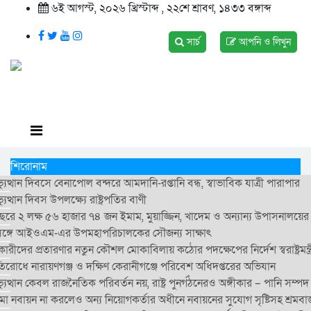
৬ই আগস্ট, ২০২৬ খ্রিস্টাব্দ , ২২শে শ্রাবণ, ১৪৩৩ বঙ্গাব্দ
সার্চ
আপনি ও লিখুন
শিরোনাম
ুত্থান দিবসে বেনাপোল বন্দরে আমদানি-রপ্তানি বন্ধ, স্বাভাবিক যাত্রী পারাপার
ত্থান দিবস উপলক্ষ্যে রাষ্ট্রপতির বাণী
রে ২ লক্ষ ৫৬ হাজার ৭৪ জন ইমাম, মুয়াজ্জিন, খাদেম ও অন্যান্য উপাসনালয়ের ব্য
্ত্রীর সঙ্গে আইওএম-এর উপমহাপরিচালকের সৌজন্য সাক্ষাৎ
রীদের প্রতারণার নতুন কৌশল মোকাবিলায় কঠোর পদক্ষেপের নির্দেশ স্বরাষ্ট্রমন্ত্
রতিরোধে নারায়ণগঞ্জ ও দক্ষিণ কেরানীগঞ্জে পরিবেশ অধিদপ্তরের অভিযান
ত্থান কেবল রাজনৈতিক পরিবর্তন নয়, রাষ্ট্র পুনর্গঠনেরও অঙ্গীকার – পানি সম্পদ মন
বায়ন না করলেও অন্য নিয়োগকর্তার অধীনে নবায়নের সুযোগ সৃষ্টিসহ শ্রমবাজার স