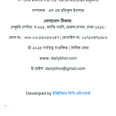
সম্পাদক মন্ডলীর সভাপতি: এম.জি.আর.নাছির মজুমদার
সম্পাদক : এস এম রফিকুল ইসলাম
যোগাযোগ ঠিকানা:
সেঞ্চুরি সেন্টার: খ-২২৫, প্রগতি সরণি, মেরুল,বাড্ডা, ঢাকা-১২১২।
ফোন নং : +৮৮-০২-৫৫০৫৫০৪৭ | মোবাইল নং: ০১৭১৬৩৭১২৮৬
© ২০২৫ সর্বস্বত্ব সংরক্ষিত | দৈনিক ভোর
www: dailybhor.com
ই-মেইল: dailybhor@gmail.com
Developed by
ইঞ্জিনিয়ার বিডি নেটওয়ার্ক