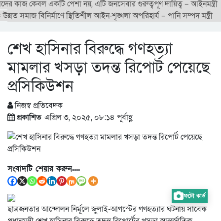
লদের কাজ কেবল একটি পেশা নয়, এটি জনসেবার গুরুত্বপূর্ণ দায়িত্ব – আইনমন্ত্রী
 উন্নত সমাজ বিনির্মাণে স্থিতিশীল আইন-শৃঙ্খলা অপরিহার্য – পানি সম্পদ মন্ত্রী
শেখ হাসিনার বিরুদ্ধে গণহত্যা
মামলার খসড়া তদন্ত রিপোর্ট পেয়েছে
প্রসিকিউশন
নিজস্ব প্রতিবেদক
প্রকাশিত
এপ্রিল ৩, ২০২৫, ০৮:১৪ পূর্বাহ্ণ
সংবাদটি শেয়ার করুন....
ফটো কার্ড
ছাত্রজনতার আন্দোলন নির্মূলে জুলাই-আগস্টের গণহত্যার ঘটনায় সাবেক