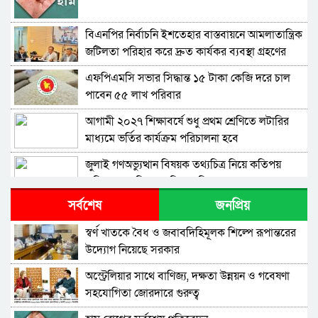
বিএনপির নির্বাচনি ইশতেহার বাস্তবায়নে আমলাতান্ত্রিক
জটিলতা পরিহার করে দ্রুত কার্যকর ব্যবস্থা গ্রহণের
নির্দেশ জনপ্রশাসন উপদেষ্টার
এফপিএমসি সভার সিদ্ধান্ত ১৫ টাকা কেজি দরে চাল
পাবেন ৫৫ লাখ পরিবার
আগামী ২০২৭ শিক্ষাবর্ষে শুধু প্রথম শ্রেণিতে লটারির
মাধ্যমে ভর্তির কার্যক্রম পরিচালনা হবে
জুলাই গণঅভ্যুত্থান বিষয়ক তথ্যচিত্র নিয়ে কতিপয়
অভিযোগের বিষয়ে মুক্তিযুদ্ধ বিষয়ক মন্ত্রণালয়ের বক্তব্য
সর্বশেষ
জনপ্রিয়
ঐক্যবদ্ধ জনগণ ও তরুণরাই পারবে দেশের যথাযথ
পরিবর্তন আনতে – সমাজকল্যাণ প্রতিমন্ত্রী
স্বর্ণ খাতকে বৈধ ও জবাবদিহিমূলক শিল্পে রূপান্তরের
উদ্যোগ নিয়েছে সরকার
‘৩৬ জুলাই’ স্মারক উপলক্ষ্যে টেলিটকের বিশেষ Gen-
Z অফারে তরুণদের ব্যাপক সাড়া
অস্ট্রেলিয়ার সাথে বাণিজ্য, দক্ষতা উন্নয়ন ও গবেষণা
সহযোগিতা জোরদারে গুরুত্ব
বিশেষ চাহিদা সম্পন্ন ক্রীড়াবিদদের জন্য আন্তর্জাতিক
মানের টুর্নামেন্ট আয়োজন করা হবে -যুব ও ক্রীড়া