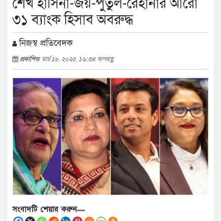
শেখ হাসিনা-জয়-পুতুল-রেহানার আরো
৩১ ব্যাংক হিসাব অবরুদ্ধ
নিজস্ব প্রতিবেদক
প্রকাশিত
মার্চ ১৮, ২০২৫, ১৬:৩৪ অপরাহ্ণ
সংবাদটি শেয়ার করুন....