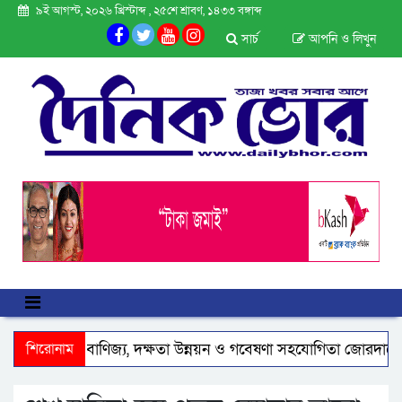
৯ই আগস্ট, ২০২৬ খ্রিস্টাব্দ , ২৫শে শ্রাবণ, ১৪৩৩ বঙ্গাব্দ
সার্চ
আপনি ও লিখুন
িয়ার সাথে বাণিজ্য, দক্ষতা উন্নয়ন ও গবেষণা সহযোগিতা জোরদারে গুরুত্
শিরোনাম