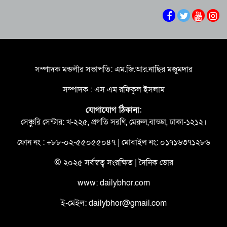
মানের টুর্নামেন্ট আয়োজন করা হবে -যুব ও ক্রীড়া
প্রতিমন্ত্রী
দেশের ৪ বিভাগে ভারী বর্ষণের সতর্কবার্তা
শিকলবিহীন গণতান্ত্রিক ব্যবস্থা প্রতিষ্ঠার জন্যই শিকল
ভেঙেছি আমরা -তথ্য ও সম্প্রচার মন্ত্রী
সম্পাদক মন্ডলীর সভাপতি: এম.জি.আর.নাছির মজুমদার
ভারপ্রাপ্ত রাষ্ট্রপতিকে শুভেচ্ছা ও অভিনন্দন জানালেন
সম্পাদক : এস এম রফিকুল ইসলাম
বরিশাল-৫ আসনের সংসদ সদস্য অ্যাডভোকেট মো.
মজিবর রহমান সরোওয়ার
যোগাযোগ ঠিকানা:
বিএনপির নির্বাচনী ইশতেহার বাস্তবায়নে আমলাতান্ত্রিক
সেঞ্চুরি সেন্টার: খ-২২৫, প্রগতি সরণি, মেরুল,বাড্ডা, ঢাকা-১২১২।
জটিলতা পরিহার করে দ্রুত কার্যকর ব্যবস্থা গ্রহনের
নির্দেশ: জনপ্রশাসন উপদেষ্টা
ফোন নং : +৮৮-০২-৫৫০৫৫০৪৭ | মোবাইল নং: ০১৭১৬৩৭১২৮৬
জুলাই গণঅভ্যুত্থান দিবসে বেনাপোল বন্দরে আমদানি-
রপ্তানি বন্ধ, স্বাভাবিক যাত্রী পারাপার
© ২০২৫ সর্বস্বত্ব সংরক্ষিত | দৈনিক ভোর
www: dailybhor.com
ই-মেইল: dailybhor@gmail.com