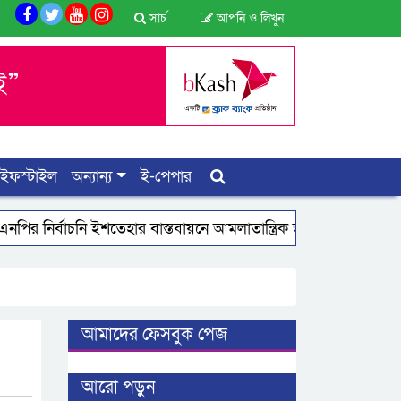
সার্চ
আপনি ও লিখুন
াইফস্টাইল
অন্যান্য
ই-পেপার
নি ইশতেহার বাস্তবায়নে আমলাতান্ত্রিক জটিলতা পরিহার করে দ্রুত কার্যকর
আমাদের ফেসবুক পেজ
আরো পড়ুন