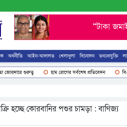
িক
অর্থনীতি
আইন-আদালত
খেলাধুলা
বিনোদন
তথ্যপ্রযুক্তি
ল
ুরুত্ব
হাম রোগের সর্বশেষ প্রতিবেদন
বিএনপির নির্বাচ
্রি হচ্ছে কোরবানির পশুর চামড়া : বাণিজ্য