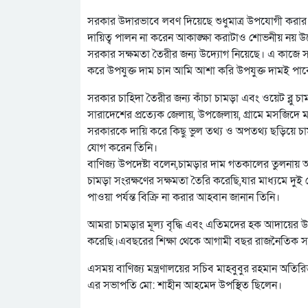
সরকার উদারভাবে লবণ দিয়েছে শুধুমাত্র উপযোগী করা
দায়িত্ব পালন না করেন আকাঙ্ক্ষা করাটাও শোভনীয় নয় উ
সরকার সক্ষমতা তৈরীর জন্য উদ্যোগ নিয়েছে। এ কাজ
করে উপযুক্ত দাম চান আমি আশা করি উপযুক্ত দামই পা
সরকার চাহিদা তৈরীর জন্য কাঁচা চামড়া এবং ওয়েট ব্লু 
সারাদেশের প্রত্যেক জেলায়, উপজেলায়, গ্রামে মসজিদ
সরকারকে দায়ি করে কিছু ভুল তথ্য ও অপতথ্য ছড়িয়ে চামড়
যোগ করেন তিনি।
বাণিজ্য উপদেষ্টা বলেন,চামড়ার দাম গতকালের তুলন
চামড়া সংরক্ষণের সক্ষমতা তৈরি করেছি,যার মাধ্যমে দুই
পাওয়া পর্যন্ত বিক্রি না করার আহবান জানান তিনি।
আমরা চামড়ার মূল্য বৃদ্ধি এবং এতিমদের হক আদায়ের উদ্
করেছি।এবছরের শিক্ষা থেকে আগামী বছর রাজনৈতিক স
এসময় বাণিজ্য মন্ত্রণালয়ের সচিব মাহবুবুর রহমান অতিরিক
এর সভাপতি মো: শাহীন আহমেদ উপস্থিত ছিলেন।