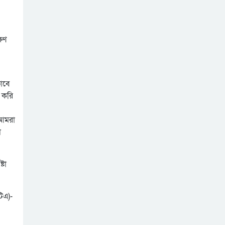
পরিহার করে দ্রুত
বেনাপোল বন্দরে
কার্যকর ব্যবস্থা গ্রহনের
আমদানি-রপ্তানি বন্ধ,
নির্দেশ: জনপ্রশাসন
স্বাভাবিক যাত্রী পারাপার
উপদেষ্টা
ষণ
াবে
ে করি
।আমরা
া
্টা
টিএ)-