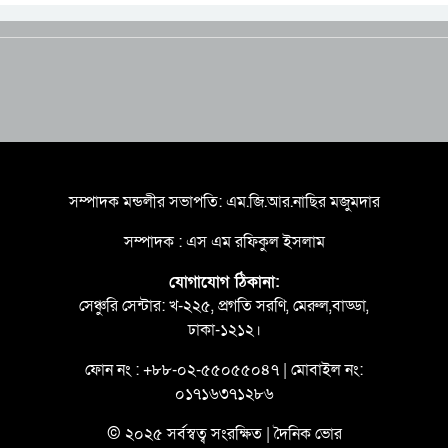
সম্পাদক মন্ডলীর সভাপতি: এম.জি.আর.নাছির মজুমদার
সম্পাদক : এস এম রফিকুল ইসলাম
যোগাযোগ ঠিকানা:
সেঞ্চুরি সেন্টার: খ-২২৫, প্রগতি সরণি, মেরুল,বাড্ডা,
ঢাকা-১২১২।
ফোন নং : +৮৮-০২-৫৫০৫৫০৪৭ | মোবাইল নং:
০১৭১৬৩৭১২৮৬
© ২০২৫ সর্বস্বত্ব সংরক্ষিত | দৈনিক ভোর