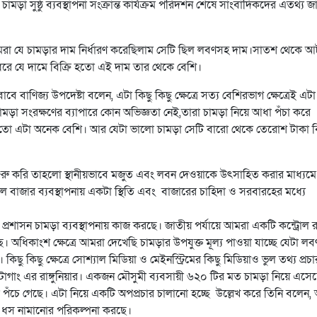
ড়া সুষ্ঠু ব্যবস্থাপনা সংক্রান্ত কার্যক্রম পরিদর্শন শেষে সাংবাদিকদের এতথ্য জ
 আমরা যে চামড়ার দাম নির্ধারণ করেছিলাম সেটি ছিল লবণসহ দাম।সাতশ থেকে 
 ধরে যে দামে বিক্রি হতো এই দাম তার থেকে বেশি।
াবে বাণিজ্য উপদেষ্টা বলেন, এটা কিছু কিছু ক্ষেত্রে সত্য বেশিরভাগ ক্ষেত্রেই এটা
ামড়া সংরক্ষণের ব্যাপারে কোন অভিজ্ঞতা নেই,তারা চামড়া নিয়ে আধা পঁচা করে
 তো এটা অনেক বেশি। আর যেটা ভালো চামড়া সেটি বারো থেকে তেরোশ টাকা বি
া শুরু করি তাহলো স্থানীয়ভাবে মজুত এবং লবন দেওয়াকে উৎসাহিত করার মাধ্যমে
াজার ব্যবস্থাপনায় একটা স্থিতি এবং বাজারের চাহিদা ও সরবারহের মধ্যে
্রশাসন চামড়া ব্যবস্থাপনায় কাজ করছে। জাতীয় পর্যায়ে আমরা একটি কন্ট্রোল 
ে। অধিকাংশ ক্ষেত্রে আমরা দেখেছি চামড়ার উপযুক্ত মূল্য পাওয়া যাচ্ছে যেটা লব
 কিছু কিছু ক্ষেত্রে সোশ্যাল মিডিয়া ও মেইনস্ট্রিমের কিছু মিডিয়াও ভুল তথ্য প্রচা
াগাং এর রাঙ্গুনিয়ার। একজন মৌসুমী ব্যবসায়ী ৬২০ টির মত চামড়া নিয়ে এসেছ
পঁচে গেছে। এটা নিয়ে একটি অপপ্রচার চালানো হচ্ছে উল্লেখ করে তিনি বলেন, 
টা ধস নামানোর পরিকল্পনা করছে।