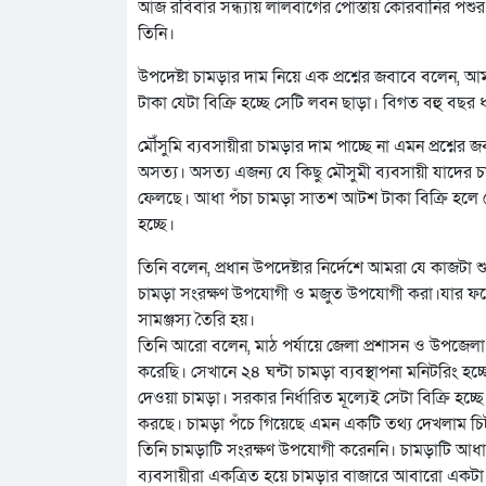
আজ রবিবার সন্ধ্যায় লালবাগের পোস্তায় কোরবানির পশুর চাম
তিনি।
উপদেষ্টা চামড়ার দাম নিয়ে এক প্রশ্নের জবাবে বলেন,
টাকা যেটা বিক্রি হচ্ছে সেটি লবন ছাড়া। বিগত বহু বছর
মৌঁসুমি ব্যবসায়ীরা চামড়ার দাম পাচ্ছে না এমন প্রশ্নের জব
অসত্য। অসত্য এজন্য যে কিছু মৌসুমী ব্যবসায়ী যাদের চ
ফেলছে। আধা পঁচা চামড়া সাতশ আটশ টাকা বিক্রি হলে
হচ্ছে।
তিনি বলেন, প্রধান উপদেষ্টার নির্দেশে আমরা যে কাজট
চামড়া সংরক্ষণ উপযোগী ও মজুত উপযোগী করা।যার ফলে ব
সামঞ্জস্য তৈরি হয়।
তিনি আরো বলেন, মাঠ পর্যায়ে জেলা প্রশাসন ও উপজেলা প
করেছি। সেখানে ২৪ ঘন্টা চামড়া ব্যবস্থাপনা মনিটরিং হচ্ছ
দেওয়া চামড়া। সরকার নির্ধারিত মূল্যেই সেটা বিক্রি হচ্ছে।
করছে। চামড়া পঁচে গিয়েছে এমন একটি তথ্য দেখলাম চিট
তিনি চামড়াটি সংরক্ষণ উপযোগী করেননি। চামড়াটি আধা 
ব্যবসায়ীরা একত্রিত হয়ে চামড়ার বাজারে আবারো এক