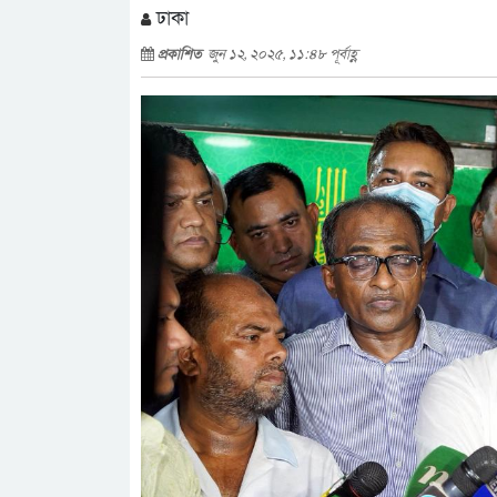
ঢাকা
প্রকাশিত
জুন ১২, ২০২৫, ১১:৪৮ পূর্বাহ্ণ