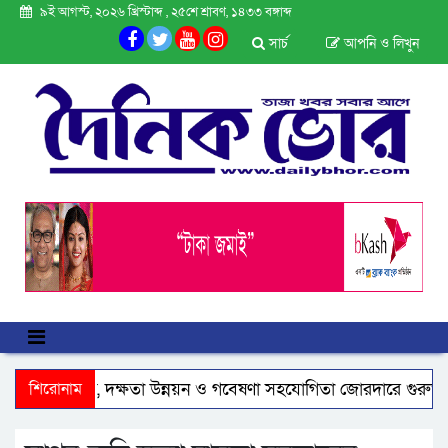
৯ই আগস্ট, ২০২৬ খ্রিস্টাব্দ , ২৫শে শ্রাবণ, ১৪৩৩ বঙ্গাব্দ
সার্চ
আপনি ও লিখুন
াথে বাণিজ্য, দক্ষতা উন্নয়ন ও গবেষণা সহযোগিতা জোরদারে গুরুত্ব
শিরোনাম