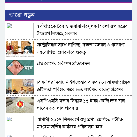
আরো পড়ুন
স্বর্ণ খাতকে বৈধ ও জবাবদিহিমূলক শিল্পে রূপান্তরের
উদ্যোগ নিয়েছে সরকার
অস্ট্রেলিয়ার সাথে বাণিজ্য, দক্ষতা উন্নয়ন ও গবেষণা
সহযোগিতা জোরদারে গুরুত্ব
হাম রোগের সর্বশেষ প্রতিবেদন
বিএনপির নির্বাচনি ইশতেহার বাস্তবায়নে আমলাতান্ত্রিক
জটিলতা পরিহার করে দ্রুত কার্যকর ব্যবস্থা গ্রহণের
নির্দেশ জনপ্রশাসন উপদেষ্টার
এফপিএমসি সভার সিদ্ধান্ত ১৫ টাকা কেজি দরে চাল
পাবেন ৫৫ লাখ পরিবার
আগামী ২০২৭ শিক্ষাবর্ষে শুধু প্রথম শ্রেণিতে লটারির
মাধ্যমে ভর্তির কার্যক্রম পরিচালনা হবে