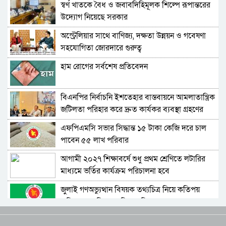
স্বর্ণ খাতকে বৈধ ও জবাবদিহিমূলক শিল্পে রূপান্তরের
উদ্যোগ নিয়েছে সরকার
‘৩৬ জুলাই’ স্মারক উপলক্ষ্যে টেলিটকের বিশেষ Gen-
Z অফারে তরুণদের ব্যাপক সাড়া
অস্ট্রেলিয়ার সাথে বাণিজ্য, দক্ষতা উন্নয়ন ও গবেষণা
সহযোগিতা জোরদারে গুরুত্ব
বিশেষ চাহিদা সম্পন্ন ক্রীড়াবিদদের জন্য আন্তর্জাতিক
মানের টুর্নামেন্ট আয়োজন করা হবে -যুব ও ক্রীড়া
হাম রোগের সর্বশেষ প্রতিবেদন
প্রতিমন্ত্রী
দেশের ৪ বিভাগে ভারী বর্ষণের সতর্কবার্তা
বিএনপির নির্বাচনি ইশতেহার বাস্তবায়নে আমলাতান্ত্রিক
জটিলতা পরিহার করে দ্রুত কার্যকর ব্যবস্থা গ্রহণের
শিকলবিহীন গণতান্ত্রিক ব্যবস্থা প্রতিষ্ঠার জন্যই শিকল
নির্দেশ জনপ্রশাসন উপদেষ্টার
ভেঙেছি আমরা -তথ্য ও সম্প্রচার মন্ত্রী
এফপিএমসি সভার সিদ্ধান্ত ১৫ টাকা কেজি দরে চাল
পাবেন ৫৫ লাখ পরিবার
ভারপ্রাপ্ত রাষ্ট্রপতিকে শুভেচ্ছা ও অভিনন্দন জানালেন
বরিশাল-৫ আসনের সংসদ সদস্য অ্যাডভোকেট মো.
আগামী ২০২৭ শিক্ষাবর্ষে শুধু প্রথম শ্রেণিতে লটারির
মজিবর রহমান সরোওয়ার
মাধ্যমে ভর্তির কার্যক্রম পরিচালনা হবে
বিএনপির নির্বাচনী ইশতেহার বাস্তবায়নে আমলাতান্ত্রিক
জটিলতা পরিহার করে দ্রুত কার্যকর ব্যবস্থা গ্রহনের
জুলাই গণঅভ্যুত্থান বিষয়ক তথ্যচিত্র নিয়ে কতিপয়
নির্দেশ: জনপ্রশাসন উপদেষ্টা
অভিযোগের বিষয়ে মুক্তিযুদ্ধ বিষয়ক মন্ত্রণালয়ের বক্তব্য
জুলাই গণঅভ্যুত্থান দিবসে বেনাপোল বন্দরে আমদানি-
রপ্তানি বন্ধ, স্বাভাবিক যাত্রী পারাপার
ঐক্যবদ্ধ জনগণ ও তরুণরাই পারবে দেশের যথাযথ