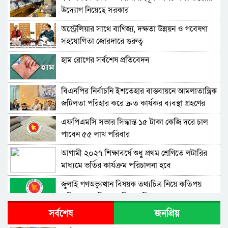
উদ্যোগ নিয়েছে সরকার
অস্ট্রেলিয়ার সাথে বাণিজ্য, দক্ষতা উন্নয়ন ও গবেষণা
সহযোগিতা জোরদারে গুরুত্ব
হাম রোগের সর্বশেষ প্রতিবেদন
বিএনপির নির্বাচনি ইশতেহার বাস্তবায়নে আমলাতান্ত্রিক
জটিলতা পরিহার করে দ্রুত কার্যকর ব্যবস্থা গ্রহণের
নির্দেশ জনপ্রশাসন উপদেষ্টার
এফপিএমসি সভার সিদ্ধান্ত ১৫ টাকা কেজি দরে চাল
পাবেন ৫৫ লাখ পরিবার
আগামী ২০২৭ শিক্ষাবর্ষে শুধু প্রথম শ্রেণিতে লটারির
মাধ্যমে ভর্তির কার্যক্রম পরিচালনা হবে
জুলাই গণঅভ্যুত্থান বিষয়ক তথ্যচিত্র নিয়ে কতিপয়
অভিযোগের বিষয়ে মুক্তিযুদ্ধ বিষয়ক মন্ত্রণালয়ের বক্তব্য
সর্বশেষ
জনপ্রিয়
ঐক্যবদ্ধ জনগণ ও তরুণরাই পারবে দেশের যথাযথ
পরিবর্তন আনতে – সমাজকল্যাণ প্রতিমন্ত্রী