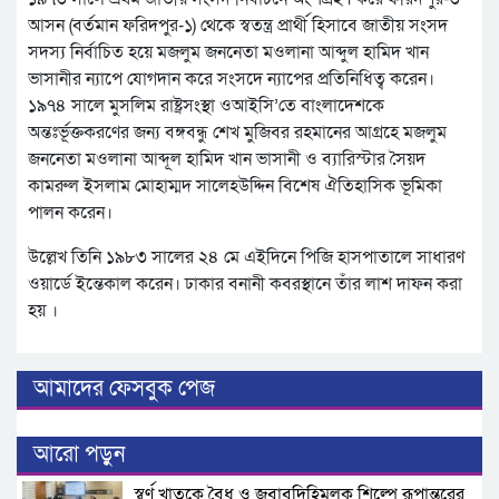
আসন (বর্তমান ফরিদপুর-১) থেকে স্বতন্ত্র প্রার্থী হিসাবে জাতীয় সংসদ
সদস্য নির্বাচিত হয়ে মজলুম জননেতা মওলানা আব্দুল হামিদ খান
ভাসানীর ন্যাপে যোগদান করে সংসদে ন্যাপের প্রতিনিধিত্ব করেন।
১৯৭৪ সালে মুসলিম রাষ্ট্রসংস্থা ওআইসি’তে বাংলাদেশকে
অন্তঃর্ভূক্তকরণের জন্য বঙ্গবন্ধু শেখ মুজিবর রহমানের আগ্রহে মজলুম
জননেতা মওলানা আব্দূল হামিদ খান ভাসানী ও ব্যারিস্টার সৈয়দ
কামরুল ইসলাম মোহাম্মদ সালেহউদ্দিন বিশেষ ঐতিহাসিক ভূমিকা
পালন করেন।
উল্লেখ তিনি ১৯৮৩ সালের ২৪ মে এইদিনে পিজি হাসপাতালে সাধারণ
ওয়ার্ডে ইন্তেকাল করেন। ঢাকার বনানী কবরস্থানে তাঁর লাশ দাফন করা
হয় ।
আমাদের ফেসবুক পেজ
আরো পড়ুন
স্বর্ণ খাতকে বৈধ ও জবাবদিহিমূলক শিল্পে রূপান্তরের