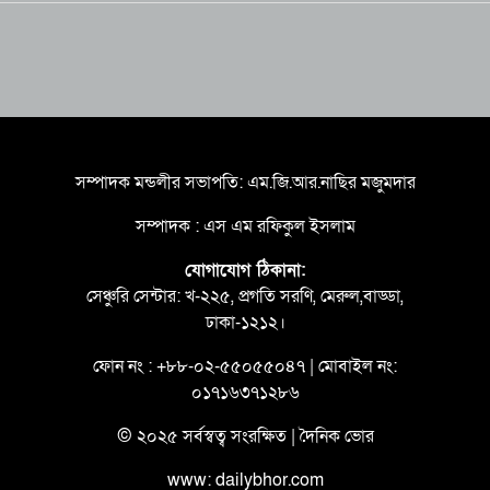
সম্পাদক মন্ডলীর সভাপতি: এম.জি.আর.নাছির মজুমদার
সম্পাদক : এস এম রফিকুল ইসলাম
যোগাযোগ ঠিকানা:
সেঞ্চুরি সেন্টার: খ-২২৫, প্রগতি সরণি, মেরুল,বাড্ডা,
ঢাকা-১২১২।
ফোন নং : +৮৮-০২-৫৫০৫৫০৪৭ | মোবাইল নং:
০১৭১৬৩৭১২৮৬
© ২০২৫ সর্বস্বত্ব সংরক্ষিত | দৈনিক ভোর
www: dailybhor.com