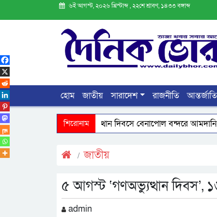
৬ই আগস্ট, ২০২৬ খ্রিস্টাব্দ , ২২শে শ্রাবণ, ১৪৩৩ বঙ্গাব্দ
হোম
জাতীয়
সারাদেশ
রাজনীতি
আন্তর্জাত
জুলাই গণঅভ্যুত্থান দিবসে বেনাপোল বন্দরে আমদানি-রপ্ত
শিরোনাম
কফিল আকামা নবায়ন না করলেও অন্য নিয়োগকর্তার অধীনে
জাতীয়
৫ আগস্ট ‘গণঅভ্যুত্থান দিবস’, ১
admin