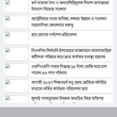
স্বর্ণ খাতকে বৈধ ও জবাবদিহিমূলক শিল্পে রূপান্তরের
উদ্যোগ নিয়েছে সরকার
সারাদেশে বৈশাখী শোভাযাত্রাসহ নববর্ষ উদ্‌যাপনের
কর্মসূচি
অস্ট্রেলিয়ার সাথে বাণিজ্য, দক্ষতা উন্নয়ন ও গবেষণা
সহযোগিতা জোরদারে গুরুত্ব
জাতীয় নাট্যশালায় ফাস্ট ইয়ুথ ম্যাজিক ফেস্টিভ্যাল
২০২৫ অনুষ্ঠিত
হাম রোগের সর্বশেষ প্রতিবেদন
কৃষকের গল্পে কোর্টরুম ড্রামা, অক্ষয়-আরশাদকে
ছাপিয়ে হিরো সৌরভ শুক্লা
বিএনপির নির্বাচনি ইশতেহার বাস্তবায়নে আমলাতান্ত্রিক
জটিলতা পরিহার করে দ্রুত কার্যকর ব্যবস্থা গ্রহণের
গুলিতে নিহত গায়িকা
নির্দেশ জনপ্রশাসন উপদেষ্টার
এফপিএমসি সভার সিদ্ধান্ত ১৫ টাকা কেজি দরে চাল
পাবেন ৫৫ লাখ পরিবার
কেন রামায়ণে পারিশ্রমিক ছাড়াই কাজ করছেন বিবেক?
আগামী ২০২৭ শিক্ষাবর্ষে শুধু প্রথম শ্রেণিতে লটারির
মাধ্যমে ভর্তির কার্যক্রম পরিচালনা হবে
‘নারীবিদ্বেষী’ মন্তব্যে সালমানকে নিয়ে বিতর্ক
জুলাই গণঅভ্যুত্থান বিষয়ক তথ্যচিত্র নিয়ে কতিপয়
অভিযোগের বিষয়ে মুক্তিযুদ্ধ বিষয়ক মন্ত্রণালয়ের বক্তব্য
ওপেনিংয়ে আগুন, চার দিনেই ঠান্ডা ‘থামা’
ঐক্যবদ্ধ জনগণ ও তরুণরাই পারবে দেশের যথাযথ