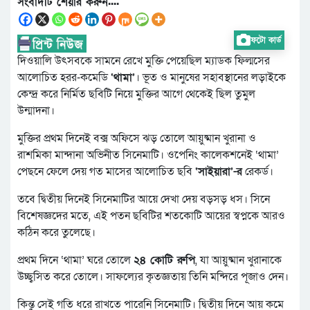
সংবাদটি শেয়ার করুন....
ফটো কার্ড
দিওয়ালি উৎসবকে সামনে রেখে মুক্তি পেয়েছিল ম্যাডক ফিল্মসের
আলোচিত হরর-কমেডি
‘থামা’
। ভূত ও মানুষের সহাবস্থানের লড়াইকে
কেন্দ্র করে নির্মিত ছবিটি নিয়ে মুক্তির আগে থেকেই ছিল তুমুল
উন্মাদনা।
মুক্তির প্রথম দিনেই বক্স অফিসে ঝড় তোলে আয়ুষ্মান খুরানা ও
রাশমিকা মান্দানা অভিনীত সিনেমাটি। ওপেনিং কালেকশনেই ‘থামা’
পেছনে ফেলে দেয় গত মাসের আলোচিত ছবি
‘সাইয়ারা’-র
রেকর্ড।
তবে দ্বিতীয় দিনেই সিনেমাটির আয়ে দেখা দেয় বড়সড় ধস। সিনে
বিশেষজ্ঞদের মতে, এই পতন ছবিটির শতকোটি আয়ের স্বপ্নকে আরও
কঠিন করে তুলেছে।
প্রথম দিনে ‘থামা’ ঘরে তোলে
২৪ কোটি রুপি
, যা আয়ুষ্মান খুরানাকে
উচ্ছ্বসিত করে তোলে। সাফল্যের কৃতজ্ঞতায় তিনি মন্দিরে পূজাও দেন।
কিন্তু সেই গতি ধরে রাখতে পারেনি সিনেমাটি। দ্বিতীয় দিনে আয় কমে