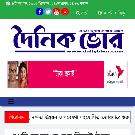
৮ই আগস্ট, ২০২৬ খ্রিস্টাব্দ , ২৪শে শ্রাবণ, ১৪৩৩ বঙ্গাব্দ
সার্চ
আপনি ও লিখুন
াথে বাণিজ্য, দক্ষতা উন্নয়ন ও গবেষণা সহযোগিতা জোরদারে গুরুত্ব
শিরোনাম