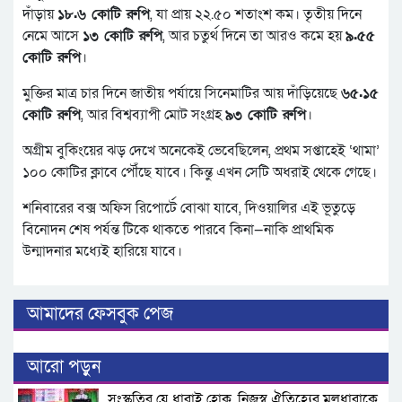
দাঁড়ায়
১৮.৬ কোটি রুপি
, যা প্রায় ২২.৫০ শতাংশ কম। তৃতীয় দিনে
নেমে আসে
১৩ কোটি রুপি
, আর চতুর্থ দিনে তা আরও কমে হয়
৯.৫৫
কোটি রুপি
।
মুক্তির মাত্র চার দিনে জাতীয় পর্যায়ে সিনেমাটির আয় দাঁড়িয়েছে
৬৫.১৫
কোটি রুপি
, আর বিশ্বব্যাপী মোট সংগ্রহ
৯৩ কোটি রুপি
।
অগ্রীম বুকিংয়ের ঝড় দেখে অনেকেই ভেবেছিলেন, প্রথম সপ্তাহেই ‘থামা’
১০০ কোটির ক্লাবে পৌঁছে যাবে। কিন্তু এখন সেটি অধরাই থেকে গেছে।
শনিবারের বক্স অফিস রিপোর্টে বোঝা যাবে, দিওয়ালির এই ভূতুড়ে
বিনোদন শেষ পর্যন্ত টিকে থাকতে পারবে কিনা—নাকি প্রাথমিক
উন্মাদনার মধ্যেই হারিয়ে যাবে।
আমাদের ফেসবুক পেজ
আরো পড়ুন
সংস্কৃতির যে ধারাই হোক, নিজস্ব ঐতিহ্যের মূলধারাকে