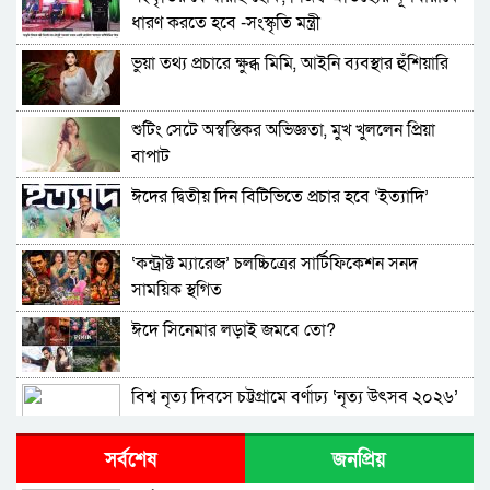
ধারণ করতে হবে -সংস্কৃতি মন্ত্রী
ভুয়া তথ্য প্রচারে ক্ষুব্ধ মিমি, আইনি ব্যবস্থার হুঁশিয়ারি
শুটিং সেটে অস্বস্তিকর অভিজ্ঞতা, মুখ খুললেন প্রিয়া
বাপাট
ঈদের দ্বিতীয় দিন বিটিভিতে প্রচার হবে ‘ইত্যাদি’
‘কন্ট্রাক্ট ম্যারেজ’ চলচ্চিত্রের সার্টিফিকেশন সনদ
সাময়িক স্থগিত
ঈদে সিনেমার লড়াই জমবে তো?
বিশ্ব নৃত্য দিবসে চট্টগ্রামে বর্ণাঢ্য ‘নৃত্য উৎসব ২০২৬’
সম্পন্ন
সর্বশেষ
জনপ্রিয়
দক্ষিণী অভিনেত্রীর বাসায় বোমা হামলার হুমকি!