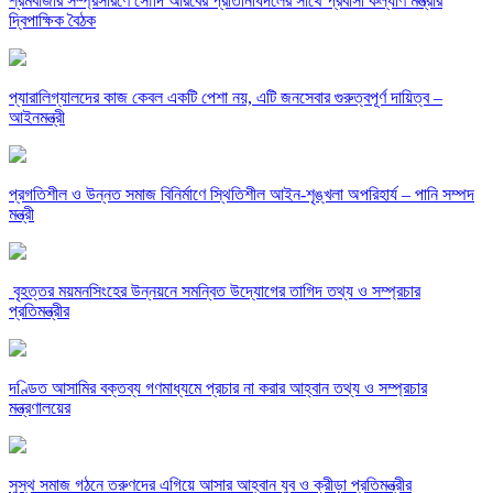
শ্রমবাজার সম্প্রসারণে সৌদি আরবের প্রতিনিধিদলের সাথে প্রবাসী কল্যাণ মন্ত্রীর
দ্বিপাক্ষিক বৈঠক
প্যারালিগ্যালদের কাজ কেবল একটি পেশা নয়, এটি জনসেবার গুরুত্বপূর্ণ দায়িত্ব –
আইনমন্ত্রী
‎প্রগতিশীল ও উন্নত সমাজ বিনির্মাণে স্থিতিশীল আইন-শৃঙ্খলা অপরিহার্য – পানি সম্পদ
মন্ত্রী
‎ বৃহত্তর ময়মনসিংহের উন্নয়নে সমন্বিত উদ্যোগের তাগিদ তথ্য ও সম্প্রচার
প্রতিমন্ত্রীর
দণ্ডিত আসামির বক্তব্য গণমাধ্যমে প্রচার না করার আহ্বান তথ্য ও সম্প্রচার
মন্ত্রণালয়ের
সুস্থ সমাজ গঠনে তরুণদের এগিয়ে আসার আহ্বান যুব ও ক্রীড়া প্রতিমন্ত্রীর