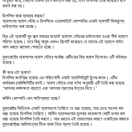
সংযুক্ত করে, যেগুলো এখনও চীনে রফতানি করা হয়, তিনি ডিপসিক তৈরি করেছেন বলে
ধারণা করা হয়।
ডিপসিক কারা ব্যবহার করছে?
অ্যাপলের অ্যাপ স্টোর ও ডিপসিকে ওয়েবসাইটে কোম্পানির এআই অ্যাপটি বিনামূল্যে
ডাউনলোড করা যাচ্ছে।
ফ্রি এই অ্যাপটি খুব অল্প সময়ের মধ্যেই অ্যাপল স্টোরের ডাউনলোড হওয়া শীর্ষ অ্যাপে
পরিণত হয়েছে। তবে কিছু মানুষ এমনও রিপোর্ট করেছেন যে তাদের এই অ্যাপে সাইন
আপ করতে ঝামেলা পোহাতে হচ্ছে।
যুক্তরাষ্ট্রে অ্যাপলের অ্যাপ স্টোরে সর্বোচ্চ রেটিংয়ের ফ্রি অ্যাপ হিসেবেও এটি নথিবদ্ধ
হয়েছে।
কী করে এই অ্যাপ?
ডিপসিক জনপ্রিয় হয়েছে এর শক্তিশালী এআই অ্যাসিস্ট্যান্ট টুলের জন্য। এটির
কার্যক্রম চ্যাটজিপিটির মতই। অ্যাপ স্টোরে দেয়া বর্ণনা অনুযায়ী এটি তৈরি করা হয়েছে
‘আপনার কর্মদক্ষতা বাড়াতে এবং আপনার প্রশ্নের উত্তর দিতে।’
মার্কিন কোম্পানি কেন ক্ষতিগ্রস্ত হচ্ছে?
যুক্তরাষ্ট্র ভিত্তিক এআই অ্যাপগুলো তৈরিতে যে খরচ হয়েছে, তার চেয়ে অনেক কম
খরচ হয়েছে ডিপসিক তৈরিতে। মার্কিন অ্যাপগুলোর তুলনায় কয়েকশো কোটি ডলার কম
খরচ হয়েছে ডিপসিক তৈরি করতে। আর খরচের এই তারতম্যের কারণে এআইয়ের বাজারে
যুক্তরাষ্ট্রের আধিপত্যের টিকে থাকা নিয়ে প্রশ্ন তৈরি হয়েছে।