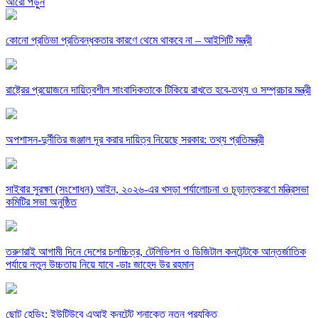
আরো পড়ুন
কোনো প্রতিভা প্রতিবন্ধকতার কারণে থেমে থাকবে না – আইসিটি মন্ত্রী
রাষ্ট্রের প্রয়োজনে দায়িত্বশীল সাংবাদিকতাকে টিকিয়ে রাখতে হবে-তথ্য ও সম্প্রচার মন্ত্রী
অপশাসন-দুর্নীতির জঞ্জাল দূর করার দায়িত্ব নিয়েছে সরকার: তথ্য প্রতিমন্ত্রী
সাইবার সুরক্ষা (সংশোধন) আইন, ২০২৬-এর খসড়া পর্যালোচনা ও চূড়ান্তকরণে মন্ত্রিসভা
কমিটির সভা অনুষ্ঠিত
তরুণরাই আগামী দিনে দেশের চলচ্চিত্র, টেলিভিশন ও ডিজিটাল কনটেন্টকে আন্তর্জাতিক
পর্যায়ে নতুন উচ্চতায় নিয়ে যাবে -ডাঃ জাহেদ উর রহমান
ছোট হেডিং: ইউটিউবে এআই কনটেন্ট শনাক্তে নতুন প্রযুক্তি