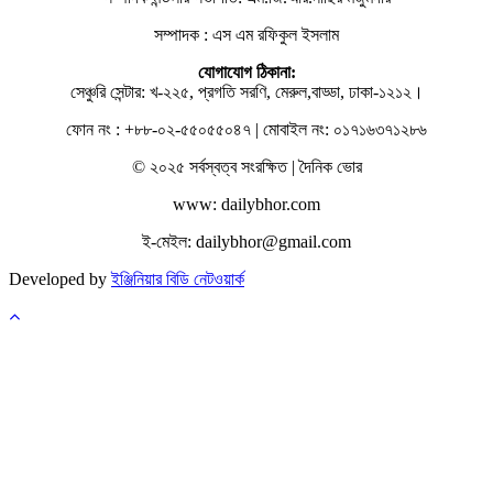
সম্পাদক : এস এম রফিকুল ইসলাম
যোগাযোগ ঠিকানা:
সেঞ্চুরি সেন্টার: খ-২২৫, প্রগতি সরণি, মেরুল,বাড্ডা, ঢাকা-১২১২।
ফোন নং : +৮৮-০২-৫৫০৫৫০৪৭ | মোবাইল নং: ০১৭১৬৩৭১২৮৬
© ২০২৫ সর্বস্বত্ব সংরক্ষিত | দৈনিক ভোর
www: dailybhor.com
ই-মেইল: dailybhor@gmail.com
Developed by
ইঞ্জিনিয়ার বিডি নেটওয়ার্ক