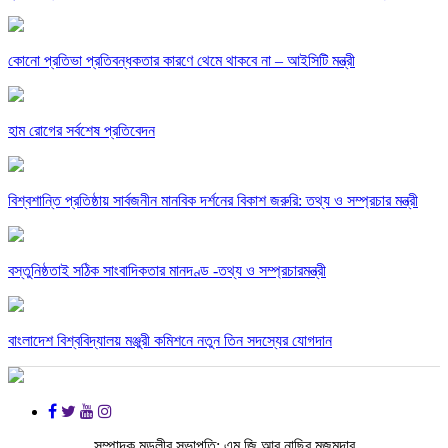
কোনো প্রতিভা প্রতিবন্ধকতার কারণে থেমে থাকবে না – আইসিটি মন্ত্রী
হাম রোগের সর্বশেষ প্রতিবেদন
বিশ্বশান্তি প্রতিষ্ঠায় সার্বজনীন মানবিক দর্শনের বিকাশ জরুরি: তথ্য ও সম্প্রচার মন্ত্রী
বস্তুনিষ্ঠতাই সঠিক সাংবাদিকতার মানদণ্ড -তথ্য ও সম্প্রচারমন্ত্রী
বাংলাদেশ বিশ্ববিদ্যালয় মঞ্জুরী কমিশনে নতুন তিন সদস্যের যোগদান
সম্পাদক মন্ডলীর সভাপতি: এম.জি.আর.নাছির মজুমদার