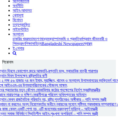
আন্তর্জাতিক
অর্থনীতি
আইন-আদালত
খেলাধুলা
বিনোদন
তথ্যপ্রযুক্তি
লাইফস্টাইল
অন্যান্য
চাকরির খবর
মতামত
গণমাধ্যম
ক্যাম্পাস
কৃষি ও প্রকৃতি
ধর্ম
প্রবাস জীবন
নারী ও
শিশু
ভ্রমণ
শিক্ষা
সাহিত্য
Bangladeshi Newspapers
স্বাস্থ্য
ই-পেপার
শিরোনাম
থান দিবসে বেনাপোল বন্দরে আমদানি-রপ্তানি বন্ধ, স্বাভাবিক যাত্রী পারাপার
থান দিবস উপলক্ষ্যে রাষ্ট্রপতির বাণী
২ লক্ষ ৫৬ হাজার ৭৪ জন ইমাম, মুয়াজ্জিন, খাদেম ও অন্যান্য উপাসনালয়ের ব্যক্তিবর্গ পাবে
রীর সঙ্গে আইওএম-এর উপমহাপরিচালকের সৌজন্য সাক্ষাৎ
ের প্রতারণার নতুন কৌশল মোকাবিলায় কঠোর পদক্ষেপের নির্দেশ স্বরাষ্ট্রমন্ত্রীর
োধে নারায়ণগঞ্জ ও দক্ষিণ কেরানীগঞ্জে পরিবেশ অধিদপ্তরের অভিযান
ান কেবল রাজনৈতিক পরিবর্তন নয়, রাষ্ট্র পুনর্গঠনেরও অঙ্গীকার – পানি সম্পদ মন্ত্রী
ন না করলেও অন্য নিয়োগকর্তার অধীনে নবায়নের সুযোগ সৃষ্টিসহ শ্রমবাজার সম্প্রসারণে সৌদ
র কাজ কেবল একটি পেশা নয়, এটি জনসেবার গুরুত্বপূর্ণ দায়িত্ব – আইনমন্ত্রী
্নত সমাজ বিনির্মাণে স্থিতিশীল আইন-শৃঙ্খলা অপরিহার্য – পানি সম্পদ মন্ত্রী