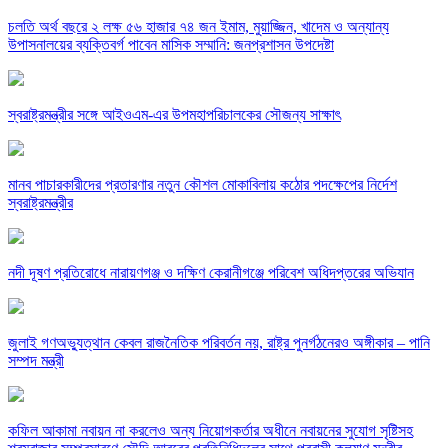
চলতি অর্থ বছরে ২ লক্ষ ৫৬ হাজার ৭৪ জন ইমাম, মুয়াজ্জিন, খাদেম ও অন্যান্য
উপাসনালয়ের ব্যক্তিবর্গ পাবেন মাসিক সম্মানি: জনপ্রশাসন উপদেষ্টা
স্বরাষ্ট্রমন্ত্রীর সঙ্গে আইওএম-এর উপমহাপরিচালকের সৌজন্য সাক্ষাৎ
মানব পাচারকারীদের প্রতারণার নতুন কৌশল মোকাবিলায় কঠোর পদক্ষেপের নির্দেশ
স্বরাষ্ট্রমন্ত্রীর
নদী দূষণ প্রতিরোধে নারায়ণগঞ্জ ও দক্ষিণ কেরানীগঞ্জে পরিবেশ অধিদপ্তরের অভিযান
জুলাই গণঅভ্যুত্থান কেবল রাজনৈতিক পরিবর্তন নয়, রাষ্ট্র পুনর্গঠনেরও অঙ্গীকার – পানি
সম্পদ মন্ত্রী
কফিল আকামা নবায়ন না করলেও অন্য নিয়োগকর্তার অধীনে নবায়নের সুযোগ সৃষ্টিসহ