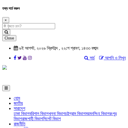
তথ্য সার্চ করুন
×
Close
৬ই আগস্ট, ২০২৬ খ্রিস্টাব্দ , ২২শে শ্রাবণ, ১৪৩৩ বঙ্গাব্দ
সার্চ
আপনি ও লিখুন
হোম
জাতীয়
সারাদেশ
ঢাকা বিভাগ
বরিশাল বিভাগ
খুলনা বিভাগ
চট্টগ্রাম বিভাগ
ময়মনসিংহ বিভাগ
রংপুর
বিভাগ
রাজশাহী বিভাগ
সিলেট বিভাগ
রাজনীতি