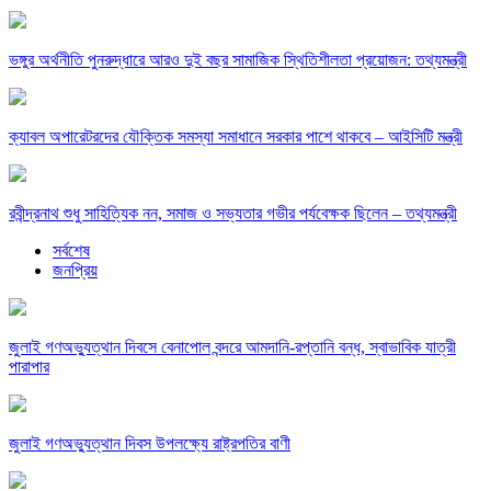
ভঙ্গুর অর্থনীতি পুনরুদ্ধারে আরও দুই বছর সামাজিক স্থিতিশীলতা প্রয়োজন: তথ্যমন্ত্রী
ক্যাবল অপারেটরদের যৌক্তিক সমস্যা সমাধানে সরকার পাশে থাকবে – আইসিটি মন্ত্রী
রবীন্দ্রনাথ শুধু সাহিত্যিক নন, সমাজ ও সভ্যতার গভীর পর্যবেক্ষক ছিলেন – তথ্যমন্ত্রী
সর্বশেষ
জনপ্রিয়
জুলাই গণঅভ্যুত্থান দিবসে বেনাপোল বন্দরে আমদানি-রপ্তানি বন্ধ, স্বাভাবিক যাত্রী
পারাপার
জুলাই গণঅভ্যুত্থান দিবস উপলক্ষ্যে রাষ্ট্রপতির বাণী