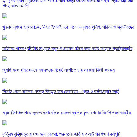
তৃণমূলের ক্রীড়া প্রতিভা তুলে আনাই প্রধানমন্ত্রী তারেক রহমানের লক্ষ্য- প্রতিমন্ত্রী মীর
শাহে আলম এমপি
খুলনায় নৃশংস হত্যাকাণ্ড, নিহত ইসমাইলকে নিয়ে ভিন্নমত পুলিশ, পরিবার ও স্থানীয়দের
আইনের শাসন প্রতিষ্ঠার মাধ্যমে নতুন বাংলাদেশ গঠনে কাজ করার আহ্বান স্বরাষ্ট্রমন্ত্রীর
জুলাই সনদ বাস্তবায়নে সব দলকে নিয়েই এগোতে চায় সরকার: মির্জা ফখরুল
সিলেট থেকে জাফলং পর্যন্ত বিস্তৃত হবে রেললাইন – শ্রম ও কর্মসংস্থান মন্ত্রী
সবুজ শিল্পাঞ্চল গড়ে তুলতে অর্থনৈতিক অঞ্চলে ব্যাপক বৃক্ষরোপণের নির্দেশ প্রধানমন্ত্রীর
কৃত্রিম বুদ্ধিমত্তায় দক্ষ হবে তরুণরা, শুরু হলো জাতীয় এআই প্রশিক্ষণ কর্মসূচি