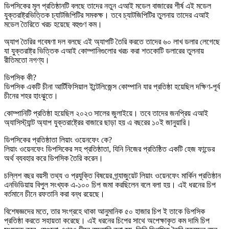
ডিপসিকের মূল প্রতিষ্ঠানটি বলছে তাদের নতুন এআই মডেল বাজারের শীর্ষ এই মডেল
যুক্তরাষ্ট্রভিত্তিক চ্যাটজিপিটির সমকক্ষ। তবে চ্যাটজিপিটির তুলনায় তাদের এআই
মডেল তৈরিতে খরচ হয়েছে বহুগুণ কম।
অ্যাপ তৈরির গবেষণা দল বলছে এই অ্যাপটি তৈরি করতে তাদের ৬০ লাখ ডলার লেগেছে
যা যুক্তরাষ্ট্র ভিত্তিক এআই কোম্পানিগুলোর খরচ করা শতকোটি ডলারের তুলনায়
রীতিমতো নগণ্য।
ডিপসিক কী?
ডিপসিক একটি চীনা আর্টিফিসিয়াল ইন্টেলিজেন্স কোম্পানি যার প্রতিষ্ঠা হয়েছিল দক্ষিণ-পূর্ব
চীনের শহর হাংঝুতে।
কোম্পানিটি প্রতিষ্ঠা হয়েছিল ২০২৩ সালের জুলাইয়ে। তবে তাদের জনপ্রিয় এআই
অ্যাসিস্ট্যান্ট অ্যাপ যুক্তরাষ্ট্রের বাজারে ছাড়া হয় এ বছরের ১০ই জানুয়ারি।
ডিপসিকের প্রতিষ্ঠাতা লিয়াং ওয়েনফেং কে?
লিয়াং ওয়েনফেং ডিপসিকের সহ প্রতিষ্ঠাতা, যিনি নিজের প্রতিষ্ঠিত একটি হেজ ফান্ডের
অর্থ ব্যবহার করে ডিপসিক তৈরি করেন।
চল্লিশ বছর বয়সী তথ্য ও প্রযুক্তি বিষয়ের গ্র্যাজুয়েট লিয়াং ওয়েনফেং মার্কিন প্রতিষ্ঠান
এনভিডিয়ায় বিপুল সংখ্যক এ-১০০ চিপ জমা করছিলেন বলে বলা হয়। এই ধরনের চিপ
বর্তমানে চীনে রফতানি করা বন্ধ রয়েছে।
বিশেষজ্ঞদের মতে, তার সংগ্রহে থাকা আনুমানিক ৫০ হাজার চিপ ই তাকে ডিপসিক
প্রতিষ্ঠা করতে সহায়তা করেছে। এই ধরনের চিপের সাথে অপেক্ষাকৃত কম দামি চিপ