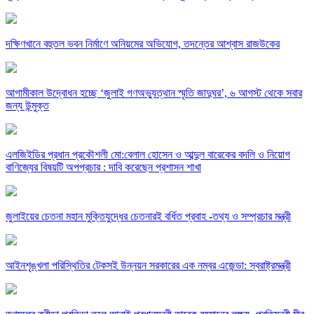
দক্ষিণখানে বহুতল ভবন নির্মাণে অনিয়মের অভিযোগ, তদন্তের আশ্বাস রাজউকের
আগামীকাল উদ্বোধন হচ্ছে ‘জুলাই গণঅভ্যুত্থান স্মৃতি জাদুঘর’, ৬ আগস্ট থেকে সবার
জন্য উন্মুক্ত
এলজিইডির প্রধান প্রকৌশলী মো:বেলাল হোসেন ও আব্দুল বারেকের বদলি ও নিয়োগ
বাণিজ্যের বিষয়টি অপপ্রচার : দাবি করেছেন প্রশাসন শাখা
জুলাইয়ের চেতনা মহান মুক্তিযুদ্ধের চেতনারই বর্ধিত প্রবাহ -তথ্য ও সম্প্রচার মন্ত্রী
আইনশৃঙ্খলা পরিস্থিতির টেকসই উন্নয়ন সরকারের এক নম্বর এজেন্ডা: স্বরাষ্ট্রমন্ত্রী