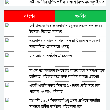
এইচএসসির স্থগিত পরীক্ষায় অংশ নিতে ২৯ জুলাইয়ের
মধ্যে রেজিস্ট্রেশনের আহ্বান
সর্বশেষ
জনপ্রিয়
শিক্ষার্থীদের পড়ালেখার পাশাপাশি খেলাধুলায়ও
পারদর্শী করে গড়ে তুলতে হবে – শিক্ষামন্ত্রী
স্বর্ণ খাতকে বৈধ ও জবাবদিহিমূলক শিল্পে রূপান্তরের
উদ্যোগ নিয়েছে সরকার
প্রধান শিক্ষককে মারধরের অভিযোগে অভিযুক্ত সহকারী
শিক্ষক সাময়িক বরখাস্ত
অস্ট্রেলিয়ার সাথে বাণিজ্য, দক্ষতা উন্নয়ন ও গবেষণা
সহযোগিতা জোরদারে গুরুত্ব
এইচএসসি পরীক্ষা: সুষ্ঠু ও নকলমুক্ত পরিবেশ নিশ্চিত
করতে বরিশাল ও ঝালকাঠির কেন্দ্র পরিদর্শনে শিক্ষা
হাম রোগের সর্বশেষ প্রতিবেদন
বোর্ড চেয়ারম্যান
ডিগ্রির ব্যবসার অবসান ঘটিয়ে কর্মমুখী ও
দক্ষতাভিত্তিক শিক্ষা নিশ্চিত করা হবে: প্রাথমিক ও
বিএনপির নির্বাচনি ইশতেহার বাস্তবায়নে আমলাতান্ত্রিক
গণশিক্ষা প্রতিমন্ত্রী ববি হাজ্জাজ
জটিলতা পরিহার করে দ্রুত কার্যকর ব্যবস্থা গ্রহণের
বুয়েটের আবাসিক হল সমস্যার সমাধানে দ্রুত ব্যবস্থা
নির্দেশ জনপ্রশাসন উপদেষ্টার
গ্রহণ করা হবে – শিক্ষামন্ত্রী
এফপিএমসি সভার সিদ্ধান্ত ১৫ টাকা কেজি দরে চাল
পাবেন ৫৫ লাখ পরিবার
প্রাথমিক শিক্ষাকে দক্ষতাভিত্তিক ও শিশুবান্ধব করতে
সরকার ব্যাপক সংস্কার কার্যক্রম হাতে নিয়েছে -ববি
আগামী ২০২৭ শিক্ষাবর্ষে শুধু প্রথম শ্রেণিতে লটারির
হাজ্জাজ
মাধ্যমে ভর্তির কার্যক্রম পরিচালনা হবে
সংসদীয় আসনে বিশ্ববিদ্যালয় স্থাপনের পরিকল্পনার