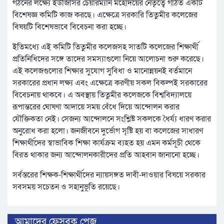
গঠনের লক্ষ্যে ইউজিসির চেয়ারম্যান মহোদয়ের নেতৃত্বে গঠিত একটি
বিশেষজ্ঞ কমিটি কাজ করছে। এক্ষেত্রে সরকারি তিতুমীর কলেজের
বিষয়টি বিশেষভাবে বিবেচনা করা হচ্ছে।
ইতিমধ্যে এই কমিটি তিতুমীর কলেজসহ সাতটি কলেজের শিক্ষার্থী
প্রতিনিধিদের সঙ্গে তাদের সমস্যাগুলো নিয়ে আলোচনা শুরু করেছে।
এই কলেজগুলোর শিক্ষার সুযোগ সুবিধা ও মানোন্নয়নই বর্তমানে
সরকারের প্রধান লক্ষ্য এবং এক্ষেত্রে করণীয় সকল বিকল্পই সরকারের
বিবেচনায় থাকবে। এ অবস্থায় তিতুমীর কলেজকে বিশ্ববিদ্যালয়ে
রূপান্তরের ঘোষণা আদায়ে সময় বেঁধে দিয়ে আন্দোলন করার
যৌক্তিকতা নেই। সেজন্য আন্দোলনে সংশ্লিষ্ট সকলকে ধৈর্য্য ধারণ করার
অনুরোধ করা হলো। জনজীবনে দুর্ভোগ সৃষ্টি হয় বা কলেজের সাধারণ
শিক্ষার্থীদের স্বাভাবিক শিক্ষা কার্যক্রম ব্যহত হয় এমন কর্মসূচী থেকে
বিরত থাকার জন্য আন্দোলনকারীদের প্রতি আহবান জানানো হচ্ছে।
সর্বস্তরের শিক্ষক-শিক্ষার্থীদের ন্যায়সঙ্গত দাবী-দাওয়ার বিষয়ে সরকার
সবসময় সচেতন ও সহানুভূতি রয়েছে।
আমাদের ফেসবুক পেজ