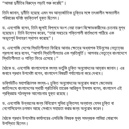
“আমরা দুর্নীতির বিরুদ্ধে লড়াই শুরু করেছি”।
তিনি জানান, দুর্নীতি হয়েছে এমন সব আন্তর্জাতিক চুক্তির সঙ্গে তৎকালীন ক্ষমতাসীন
পরিবারের ঘনিষ্ঠ ব্যক্তিবর্গ যুক্ত ছিলেন।
ড. এনগোজি বলেন, তিনি জুলাই বিপ্লবে অংশ নেয়া তরুণ বিক্ষোভকারীদের চেতনায় মুগ্ধ
হয়েছেন। তিনি উল্লেখ করেন, “তারা সবচেয়ে শক্তিশালী বার্তাগুলো পাঠিয়ে এক
অভূতপূর্ব উদাহরণ স্থাপন করেছে”।
ড. এনগোজি দেশের স্থিতিশীলতা ফিরিয়ে আনার ক্ষেত্রে অধ্যাপক ইউনুসের নেতৃত্বের
প্রশংসা করে বলেন, “আপনি স্থিতিশীলতার এক প্রতিমূর্তি। আপনার নেতৃত্বে বাংলাদেশে
স্থিতিশীলতা ও শান্তি ফিরে এসেছে।”
বৈঠকে ড. এনগোজি বাংলাদেশকে মৎস্য ভর্তুকি চুক্তি অনুমোদনের আহ্বান জানান। এর
জবাবে প্রধান উপদেষ্টা বলেন, বাংলাদেশ বিষয়টি পর্যালোচনা করে দেখবে।
ডব্লিউটিও মহাপরিচালক মৎস্য-২ চুক্তি অনুমোদনের অনুরোধ করলে জেনেভায়
জাতিসংঘে বাংলাদেশের স্থায়ী প্রতিনিধি তারেক আরিফুল ইসলাম বলেন, বাংলাদেশ এই
প্রক্রিয়ায় গঠনমূলক আলোচনায় যুক্ত রয়েছে।
ড. এনগোজি উন্নয়নের জন্য বিনিয়োগ সুবিধা চুক্তিসহ অন্যান্য যেসব চুক্তি বা
নেগোসিয়েশন চলমান আছে সেখানে সহায়তা করার জন্য অনুরোধ করেন।
বৈঠকে প্রধান উপদেষ্টার কার্যালয়ের এসডিজি বিষয়ক মুখ্য সমন্বয়ক লামিয়া মোরশেদ
উপস্থিত ছিলেন।