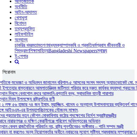
আন্তর্জাতিক
অর্থনীতি
আইন-আদালত
খেলাধুলা
বিনোদন
তথ্যপ্রযুক্তি
লাইফস্টাইল
অন্যান্য
চাকরির খবর
মতামত
গণমাধ্যম
ক্যাম্পাস
কৃষি ও প্রকৃতি
ধর্ম
প্রবাস জীবন
নারী ও
শিশু
ভ্রমণ
শিক্ষা
সাহিত্য
Bangladeshi Newspapers
স্বাস্থ্য
ই-পেপার
শিরোনাম
্ট্রপতিকে শুভেচ্ছা ও অভিনন্দন জানালেন বরিশাল-৫ আসনের সংসদ সদস্য অ্যাডভোকেট মো. 
নী ইশতেহার বাস্তবায়নে আমলাতান্ত্রিক জটিলতা পরিহার করে দ্রুত কার্যকর ব্যবস্থা গ্রহনের ন
থান দিবসে বেনাপোল বন্দরে আমদানি-রপ্তানি বন্ধ, স্বাভাবিক যাত্রী পারাপার
থান দিবস উপলক্ষ্যে রাষ্ট্রপতির বাণী
২ লক্ষ ৫৬ হাজার ৭৪ জন ইমাম, মুয়াজ্জিন, খাদেম ও অন্যান্য উপাসনালয়ের ব্যক্তিবর্গ পাবে
রীর সঙ্গে আইওএম-এর উপমহাপরিচালকের সৌজন্য সাক্ষাৎ
ের প্রতারণার নতুন কৌশল মোকাবিলায় কঠোর পদক্ষেপের নির্দেশ স্বরাষ্ট্রমন্ত্রীর
োধে নারায়ণগঞ্জ ও দক্ষিণ কেরানীগঞ্জে পরিবেশ অধিদপ্তরের অভিযান
ান কেবল রাজনৈতিক পরিবর্তন নয়, রাষ্ট্র পুনর্গঠনেরও অঙ্গীকার – পানি সম্পদ মন্ত্রী
ন না করলেও অন্য নিয়োগকর্তার অধীনে নবায়নের সুযোগ সৃষ্টিসহ শ্রমবাজার সম্প্রসারণে সৌদ