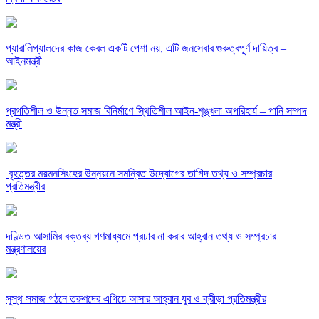
প্যারালিগ্যালদের কাজ কেবল একটি পেশা নয়, এটি জনসেবার গুরুত্বপূর্ণ দায়িত্ব –
আইনমন্ত্রী
‎প্রগতিশীল ও উন্নত সমাজ বিনির্মাণে স্থিতিশীল আইন-শৃঙ্খলা অপরিহার্য – পানি সম্পদ
মন্ত্রী
‎ বৃহত্তর ময়মনসিংহের উন্নয়নে সমন্বিত উদ্যোগের তাগিদ তথ্য ও সম্প্রচার
প্রতিমন্ত্রীর
দণ্ডিত আসামির বক্তব্য গণমাধ্যমে প্রচার না করার আহ্বান তথ্য ও সম্প্রচার
মন্ত্রণালয়ের
সুস্থ সমাজ গঠনে তরুণদের এগিয়ে আসার আহ্বান যুব ও ক্রীড়া প্রতিমন্ত্রীর