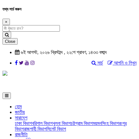
তথ্য সার্চ করুন
×
Close
৬ই আগস্ট, ২০২৬ খ্রিস্টাব্দ , ২২শে শ্রাবণ, ১৪৩৩ বঙ্গাব্দ
সার্চ
আপনি ও লিখুন
হোম
জাতীয়
সারাদেশ
ঢাকা বিভাগ
বরিশাল বিভাগ
খুলনা বিভাগ
চট্টগ্রাম বিভাগ
ময়মনসিংহ বিভাগ
রংপুর
বিভাগ
রাজশাহী বিভাগ
সিলেট বিভাগ
রাজনীতি