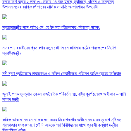
চলতি অর্থ বছরে ২ লক্ষ ৫৬ হাজার ৭৪ জন ইমাম, মুয়াজ্জিন, খাদেম ও অন্যান্য
উপাসনালয়ের ব্যক্তিবর্গ পাবেন মাসিক সম্মানি: জনপ্রশাসন উপদেষ্টা
স্বরাষ্ট্রমন্ত্রীর সঙ্গে আইওএম-এর উপমহাপরিচালকের সৌজন্য সাক্ষাৎ
মানব পাচারকারীদের প্রতারণার নতুন কৌশল মোকাবিলায় কঠোর পদক্ষেপের নির্দেশ
স্বরাষ্ট্রমন্ত্রীর
নদী দূষণ প্রতিরোধে নারায়ণগঞ্জ ও দক্ষিণ কেরানীগঞ্জে পরিবেশ অধিদপ্তরের অভিযান
জুলাই গণঅভ্যুত্থান কেবল রাজনৈতিক পরিবর্তন নয়, রাষ্ট্র পুনর্গঠনেরও অঙ্গীকার – পানি
সম্পদ মন্ত্রী
কফিল আকামা নবায়ন না করলেও অন্য নিয়োগকর্তার অধীনে নবায়নের সুযোগ সৃষ্টিসহ
শ্রমবাজার সম্প্রসারণে সৌদি আরবের প্রতিনিধিদলের সাথে প্রবাসী কল্যাণ মন্ত্রীর
দ্বিপাক্ষিক বৈঠক