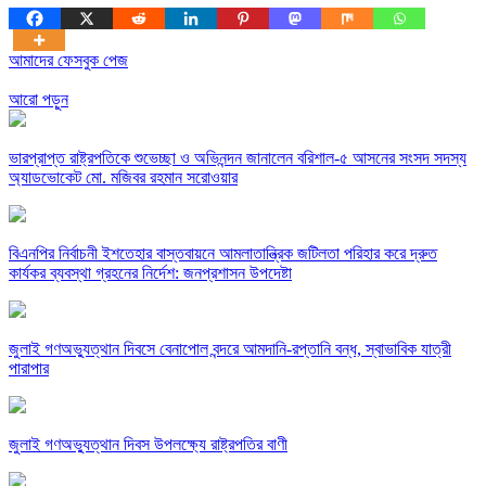
আমাদের ফেসবুক পেজ
আরো পড়ুন
ভারপ্রাপ্ত রাষ্ট্রপতিকে শুভেচ্ছা ও অভিনন্দন জানালেন বরিশাল-৫ আসনের সংসদ সদস্য
অ্যাডভোকেট মো. মজিবর রহমান সরোওয়ার
বিএনপির নির্বাচনী ইশতেহার বাস্তবায়নে আমলাতান্ত্রিক জটিলতা পরিহার করে দ্রুত
কার্যকর ব্যবস্থা গ্রহনের নির্দেশ: জনপ্রশাসন উপদেষ্টা
জুলাই গণঅভ্যুত্থান দিবসে বেনাপোল বন্দরে আমদানি-রপ্তানি বন্ধ, স্বাভাবিক যাত্রী
পারাপার
জুলাই গণঅভ্যুত্থান দিবস উপলক্ষ্যে রাষ্ট্রপতির বাণী