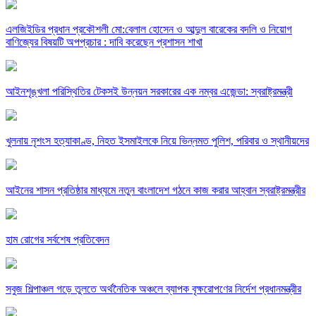
এলজিইডির প্রধান প্রকৌশলী মো:বেলাল হোসেন ও আব্দুল বারেকের বদলি ও নিয়োগ
বাণিজ্যের বিষয়টি অপপ্রচার : দাবি করেছেন প্রশাসন শাখা
আইনশৃঙ্খলা পরিস্থিতির টেকসই উন্নয়ন সরকারের এক নম্বর এজেন্ডা: স্বরাষ্ট্রমন্ত্রী
খুলনায় নৃশংস হত্যাকাণ্ড, নিহত ইসমাইলকে নিয়ে ভিন্নমত পুলিশ, পরিবার ও স্থানীয়দের
আইনের শাসন প্রতিষ্ঠার মাধ্যমে নতুন বাংলাদেশ গঠনে কাজ করার আহ্বান স্বরাষ্ট্রমন্ত্রীর
হাম রোগের সর্বশেষ প্রতিবেদন
সবুজ শিল্পাঞ্চল গড়ে তুলতে অর্থনৈতিক অঞ্চলে ব্যাপক বৃক্ষরোপণের নির্দেশ প্রধানমন্ত্রীর