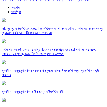
সর্বশেষ
জনপ্রিয়
ভারপ্রাপ্ত রাষ্ট্রপতিকে শুভেচ্ছা ও অভিনন্দন জানালেন বরিশাল-৫ আসনের সংসদ সদস্য
অ্যাডভোকেট মো. মজিবর রহমান সরোওয়ার
বিএনপির নির্বাচনী ইশতেহার বাস্তবায়নে আমলাতান্ত্রিক জটিলতা পরিহার করে দ্রুত
কার্যকর ব্যবস্থা গ্রহনের নির্দেশ: জনপ্রশাসন উপদেষ্টা
জুলাই গণঅভ্যুত্থান দিবসে বেনাপোল বন্দরে আমদানি-রপ্তানি বন্ধ, স্বাভাবিক যাত্রী
পারাপার
জুলাই গণঅভ্যুত্থান দিবস উপলক্ষ্যে রাষ্ট্রপতির বাণী