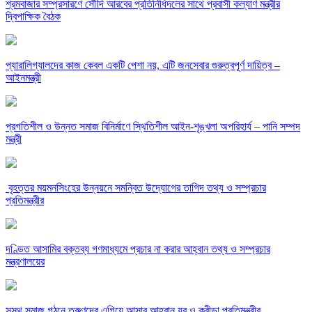
শ্রমবাজার সম্প্রসারণে সৌদি আরবের প্রতিনিধিদলের সাথে প্রবাসী কল্যাণ মন্ত্রীর
দ্বিপাক্ষিক বৈঠক
প্যারালিগ্যালদের কাজ কেবল একটি পেশা নয়, এটি জনসেবার গুরুত্বপূর্ণ দায়িত্ব –
আইনমন্ত্রী
‎প্রগতিশীল ও উন্নত সমাজ বিনির্মাণে স্থিতিশীল আইন-শৃঙ্খলা অপরিহার্য – পানি সম্পদ
মন্ত্রী
‎ বৃহত্তর ময়মনসিংহের উন্নয়নে সমন্বিত উদ্যোগের তাগিদ তথ্য ও সম্প্রচার
প্রতিমন্ত্রীর
দণ্ডিত আসামির বক্তব্য গণমাধ্যমে প্রচার না করার আহ্বান তথ্য ও সম্প্রচার
মন্ত্রণালয়ের
সুস্থ সমাজ গঠনে তরুণদের এগিয়ে আসার আহ্বান যুব ও ক্রীড়া প্রতিমন্ত্রীর