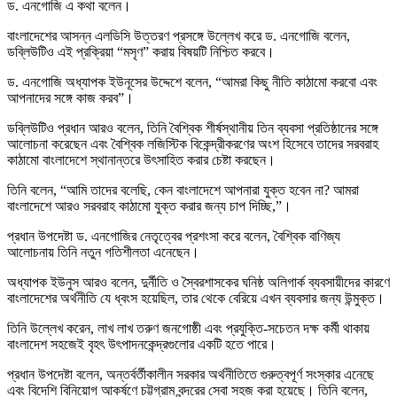
ড. এনগোজি এ কথা বলেন।
বাংলাদেশের আসন্ন এলডিসি উত্তরণ প্রসঙ্গে উল্লেখ করে ড. এনগোজি বলেন,
ডব্লিউটিও এই প্রক্রিয়া “মসৃণ” করায় বিষয়টি নিশ্চিত করবে।
ড. এনগোজি অধ্যাপক ইউনূসের উদ্দেশে বলেন, “আমরা কিছু নীতি কাঠামো করবো এবং
আপনাদের সঙ্গে কাজ করব”।
ডব্লিউটিও প্রধান আরও বলেন, তিনি বৈশ্বিক শীর্ষস্থানীয় তিন ব্যবসা প্রতিষ্ঠানের সঙ্গে
আলোচনা করেছেন এবং বৈশ্বিক লজিস্টিক বিকেন্দ্রীকরণের অংশ হিসেবে তাদের সরবরাহ
কাঠামো বাংলাদেশে স্থানান্তরে উৎসাহিত করার চেষ্টা করছেন।
তিনি বলেন, “আমি তাদের বলেছি, কেন বাংলাদেশে আপনারা যুক্ত হবেন না? আমরা
বাংলাদেশে আরও সরবরাহ কাঠামো যুক্ত করার জন্য চাপ দিচ্ছি,”।
প্রধান উপদেষ্টা ড. এনগোজির নেতৃত্বের প্রশংসা করে বলেন, বৈশ্বিক বাণিজ্য
আলোচনায় তিনি নতুন গতিশীলতা এনেছেন।
অধ্যাপক ইউনুস আরও বলেন, দুর্নীতি ও স্বৈরশাসকের ঘনিষ্ঠ অলিগার্ক ব্যবসায়ীদের কারণে
বাংলাদেশের অর্থনীতি যে ধ্বংস হয়েছিল, তার থেকে বেরিয়ে এখন ব্যবসার জন্য উন্মুক্ত।
তিনি উল্লেখ করেন, লাখ লাখ তরুণ জনগোষ্ঠী এবং প্রযুক্তি-সচেতন দক্ষ কর্মী থাকায়
বাংলাদেশ সহজেই বৃহৎ উৎপাদনকেন্দ্রগুলোর একটি হতে পারে।
প্রধান উপদেষ্টা বলেন, অন্তর্বর্তীকালীন সরকার অর্থনীতিতে গুরুত্বপূর্ণ সংস্কার এনেছে
এবং বিদেশি বিনিয়োগ আকর্ষণে চট্টগ্রাম বন্দরের সেবা সহজ করা হয়েছে। তিনি বলেন,