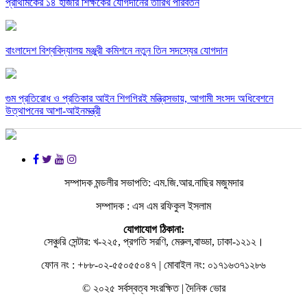
প্রাথমিকের ১৪ হাজার শিক্ষকের যোগদানের তারিখ পরিবর্তন
বাংলাদেশ বিশ্ববিদ্যালয় মঞ্জুরী কমিশনে নতুন তিন সদস্যের যোগদান
গুম প্রতিরোধ ও প্রতিকার আইন শিগগিরই মন্ত্রিসভায়, আগামী সংসদ অধিবেশনে
উত্থাপনের আশা-আইনমন্ত্রী
সম্পাদক মন্ডলীর সভাপতি: এম.জি.আর.নাছির মজুমদার
সম্পাদক : এস এম রফিকুল ইসলাম
যোগাযোগ ঠিকানা:
সেঞ্চুরি সেন্টার: খ-২২৫, প্রগতি সরণি, মেরুল,বাড্ডা, ঢাকা-১২১২।
ফোন নং : +৮৮-০২-৫৫০৫৫০৪৭ | মোবাইল নং: ০১৭১৬৩৭১২৮৬
© ২০২৫ সর্বস্বত্ব সংরক্ষিত | দৈনিক ভোর