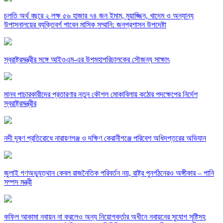
চলতি অর্থ বছরে ২ লক্ষ ৫৬ হাজার ৭৪ জন ইমাম, মুয়াজ্জিন, খাদেম ও অন্যান্য
উপাসনালয়ের ব্যক্তিবর্গ পাবেন মাসিক সম্মানি: জনপ্রশাসন উপদেষ্টা
স্বরাষ্ট্রমন্ত্রীর সঙ্গে আইওএম-এর উপমহাপরিচালকের সৌজন্য সাক্ষাৎ
মানব পাচারকারীদের প্রতারণার নতুন কৌশল মোকাবিলায় কঠোর পদক্ষেপের নির্দেশ
স্বরাষ্ট্রমন্ত্রীর
নদী দূষণ প্রতিরোধে নারায়ণগঞ্জ ও দক্ষিণ কেরানীগঞ্জে পরিবেশ অধিদপ্তরের অভিযান
জুলাই গণঅভ্যুত্থান কেবল রাজনৈতিক পরিবর্তন নয়, রাষ্ট্র পুনর্গঠনেরও অঙ্গীকার – পানি
সম্পদ মন্ত্রী
কফিল আকামা নবায়ন না করলেও অন্য নিয়োগকর্তার অধীনে নবায়নের সুযোগ সৃষ্টিসহ