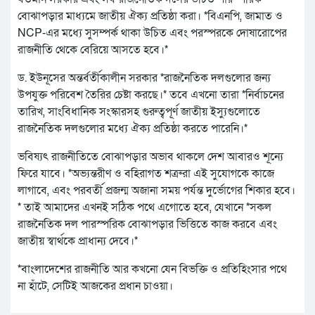
বোঝাপড়ার মাধ্যমে জাতীয় ঐক্য প্রতিষ্ঠা করা। *বিএনপি, জামাত ও
NCP-এর মধ্যে সুসম্পর্ক থাকা উচিত এবং পরস্পরকে দোষারোপের
রাজনীতি থেকে বেরিয়ে আসতে হবে।*
ড. ইউনূসের অন্তর্বর্তীকালীন সরকার *রাজনৈতিক দলগুলোর জন্য
উপযুক্ত পরিবেশ তৈরির চেষ্টা করছে।* তবে এখনো তারা *নির্বাচনের
তারিখ, সাংবিধানিক সংস্কারসহ গুরুত্বপূর্ণ জাতীয় ইস্যুগুলোতে
রাজনৈতিক দলগুলোর মধ্যে ঐক্য প্রতিষ্ঠা করতে পারেনি।*
ভবিষ্যৎ রাজনীতিতে বোঝাপড়ার অভাব থাকলে দেশ আবারও শূন্যে
ফিরে যাবে। *অভ্যন্তরীণ ও বহিরাগত শত্রুরা এই সুযোগকে কাজে
লাগাবে, এবং পরবর্তী প্রজন্ম অজানা সময় পর্যন্ত দুর্ভোগের শিকার হবে।
* তাই আমাদের এখনই সঠিক পথে এগোতে হবে, যেখানে *সকল
রাজনৈতিক দল পারস্পরিক বোঝাপড়ার ভিত্তিতে কাজ করবে এবং
জাতীয় স্বার্থকে প্রাধান্য দেবে।*
*বাংলাদেশের রাজনীতি আর কখনো যেন বিভক্তি ও প্রতিহিংসার পথে
না হাঁটে, সেটিই আজকের প্রধান চাওয়া।