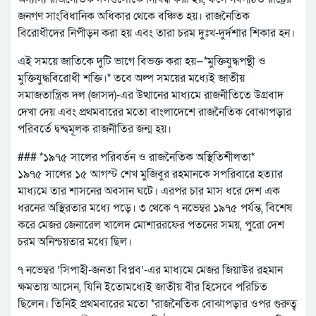
জনগণ সাংবিধানিক অধিকার থেকে বঞ্চিত হয়। রাজনৈতিক
বিরোধীদের নিপীড়ন করা হয় এবং তারা চরম দুঃখ-দুর্দশার শিকার হন।
এই সময়ে জাতিকে দুটি ভাগে বিভক্ত করা হয়—*মুক্তিযুদ্ধপন্থী ও
মুক্তিযুদ্ধবিরোধী শক্তি।* তবে অল্প সময়ের মধ্যেই জাতীয়
সমাজতান্ত্রিক দল (জাসদ)-এর উত্থানের মাধ্যমে রাজনীতিতে উগ্রবাদ
দেখা দেয় এবং প্রথমবারের মতো বাংলাদেশে রাজনৈতিক বোঝাপড়ার
পরিবর্তে দ্বন্দ্বমূলক রাজনীতির জন্ম হয়।
### *১৯৭৫ সালের পরিবর্তন ও রাজনৈতিক অস্থিতিশীলতা*
১৯৭৫ সালের ১৫ আগস্ট শেখ মুজিবুর রহমানকে সপরিবারে হত্যার
মাধ্যমে তার শাসনের অবসান ঘটে। এরপর চার মাস ধরে দেশ এক
ধরনের অস্থিরতার মধ্যে পড়ে। ৩ থেকে ৭ নভেম্বর ১৯৭৫ পর্যন্ত, বিশেষ
করে মেজর জেনারেল খালেদ মোশাররফের পতনের সময়, পুরো দেশ
চরম অনিশ্চয়তার মধ্যে ছিল।
৭ নভেম্বর ‘সিপাহী-জনতা বিপ্লব’-এর মাধ্যমে মেজর জিয়াউর রহমান
ক্ষমতায় আসেন, যিনি ইতোমধ্যেই জাতীয় বীর হিসেবে পরিচিত
ছিলেন। তিনিই প্রথমবারের মতো *রাজনৈতিক বোঝাপড়ার ওপর গুরুত্ব