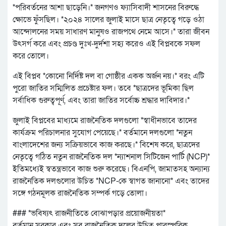
*পরিবর্তনের আশা ছাড়েনি।* জনগণও ফ্যাসিবাদী শাসনের বিরুদ্ধে
ক্ষোভে ফুঁসছিল। *২০২৪ সালের জুলাই মাসে ছাত্র নেতৃত্বে গড়ে ওঠা
আন্দোলনের সময় সাধারণ মানুষও রাজপথে নেমে আসে।* তারা জীবন
উৎসর্গ করে এবং প্রচণ্ড দুঃখ-দুর্দশা সহ্য করেও এই বিপ্লবকে সফল
করে তোলে।
এই বিপ্লব *কোনো নির্দিষ্ট দল বা গোষ্ঠীর একক অর্জন নয়।* বরং এটি
পুরো জাতির সম্মিলিত প্রচেষ্টার ফল। তবে *ছাত্রদের ভূমিকা ছিল
সর্বাধিক গুরুত্বপূর্ণ, এবং তারা জাতির সর্বোচ্চ শ্রদ্ধার দাবিদার।*
জুলাই বিপ্লবের মাধ্যমে রাজনৈতিক দলগুলো *স্বাধীনভাবে তাদের
কার্যক্রম পরিচালনার সুযোগ পেয়েছে।* বর্তমানে দলগুলো *নতুন
বাংলাদেশের জন্য সক্রিয়ভাবে কাজ করছে।* বিশেষ করে, ছাত্রদের
নেতৃত্বে গঠিত নতুন রাজনৈতিক দল *ন্যাশনাল সিটিজেন পার্টি (NCP)*
ইতিমধ্যেই স্বতন্ত্রভাবে কাজ শুরু করেছে। বিএনপি, জামাতসহ অন্যান্য
রাজনৈতিক দলগুলোর উচিত *NCP-কে স্বাগত জানানো* এবং তাদের
সঙ্গে গঠনমূলক রাজনৈতিক সম্পর্ক গড়ে তোলা।
### *ভবিষ্যৎ রাজনীতিতে বোঝাপড়ার প্রয়োজনীয়তা*
বর্তমান সরকার এবং সব রাজনৈতিক দলের উচিত পারস্পরিক