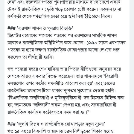
দেন* এবং বহুদলীয় গণতন্ত্র পুনঃপ্রতিষ্ঠার মাধ্যমে বাংলাদেশে একটি
টেকসই রাজনৈতিক সংস্কৃতি গড়ে তোলার চেষ্টা করেন। একজন সেনা
কর্মকর্তা থেকে গণতান্ত্রিক নেতা হয়ে ওঠা বিশ্ব ইতিহাসে বিরল।
### *এরশাদ শাসন ও পুনরায় বিভক্তি*
জিয়াউর রহমানের শাসনের পতনের পর এরশাদের সামরিক শাসন
আবারও রাজনীতিকে অস্থিতিশীল করে তোলে। ১৯৯০ সালে এরশাদের
পতনের মাধ্যমে জনগণ রাজনৈতিক বোঝাপড়ার আলো দেখতে শুরু
করলেও তা দীর্ঘস্থায়ী হয়নি।
গত পনেরো বছরে শেখ হাসিনা তার পিতার নীতিগুলো অনুসরণ করে
দেশকে আরও একবার বিভক্ত করেছেন। তার শাসনামলে *বিরোধী
দলগুলোর ওপর কঠোর দমননীতি আরোপ করা হয়* এবং তাদের
রাজনৈতিক ময়দানে টিকে থাকার ন্যূনতম সুযোগও দেওয়া হয়নি।
*বিএনপিকে ‘জনবিরোধী ও মুক্তিযুদ্ধবিরোধী’ দল হিসেবে চিহ্নিত করা
হয়, জামাতকে ‘জঙ্গিবাদী’ তকমা দেওয়া হয়, এবং সরকারবিরোধী
রাজনৈতিক কার্যক্রম কঠোরভাবে দমন করা হয়।*
### *জুলাই বিপ্লব ও রাজনৈতিক বোঝাপড়ার নতুন সূচনা*
গত ১৫ বছরে বিএনপি ও জামাত চরম নিপীড়নের শিকার হয়েও