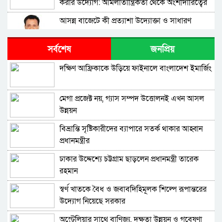
করার উদ্যোগ: আমলাতান্ত্রিকতা থেকে অংশীদারিত্বের
পথে
আসন্ন বাজেটে কী প্রত্যাশা উদ্যোক্তা ও সাধারণ
মানুষের?
সর্বশেষ
জনপ্রিয়
স্থানীয় সরকার, পল্লী উন্নয়ন ও সমবায় প্রতিমন্ত্রী মীর
শাহে আলম-এর জীবনবৃত্তান্ত
দক্ষিণ আফ্রিকাকে উড়িয়ে ফাইনালে বাংলাদেশ ইমার্জিং
কোরবানির পশুর বাজারে স্বচ্ছতা আনতে ‘লাইভ ওয়েট’
পদ্ধতি এখন সময়ের দাবি
মেগা প্রজেক্ট নয়, গ্যাস সম্পদ উত্তোলনই এখন আসল
উন্নয়ন
ব্যাংক ও নন ব‍্যাংক আর্থিক প্রতিষ্ঠানে আস্থার সংকট:
কী করবে সরকার, কী করবে সাধারণ মানুষ?
বিভ্রান্তি সৃষ্টিকারীদের ব্যাপারে সতর্ক থাকার আহ্বান
প্রধানমন্ত্রীর
সমাজকল্যাণ মন্ত্রীর মায়ের মৃত্যুতে পার্বত্য মন্ত্রী জনাব
দীপেন দেওয়ান এমপি’র গভীর শোক প্রকাশ
ঢাকার উদ্দেশ্যে চট্টগ্রাম ছাড়লেন প্রধানমন্ত্রী তারেক
রহমান
সড়ক পরিবহন ও সেতু মন্ত্রণালয়, রেলপথ মন্ত্রণালয়
এবং নৌপরিবহন মন্ত্রণালয়ের মন্ত্রী শেখ রবিউল আলম-
স্বর্ণ খাতকে বৈধ ও জবাবদিহিমূলক শিল্পে রূপান্তরের
এর জীবনবৃত্তান্ত
উদ্যোগ নিয়েছে সরকার
ডিউটি-ফ্রি নয়, দায়িত্ব পালনের জন‍্য গাড়ি:
সময়োপযোগী ভাবনা
অস্ট্রেলিয়ার সাথে বাণিজ্য, দক্ষতা উন্নয়ন ও গবেষণা