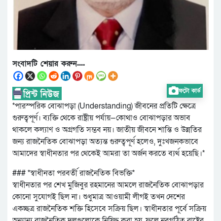
সংবাদটি শেয়ার করুন....
ফটো কার্ড
*পারস্পরিক বোঝাপড়া (Understanding) জীবনের প্রতিটি ক্ষেত্রে
গুরুত্বপূর্ণ। ব্যক্তি থেকে রাষ্ট্রীয় পর্যায়—কোথাও বোঝাপড়ার অভাব
থাকলে কল্যাণ ও অগ্রগতি সম্ভব নয়। জাতীয় জীবনে শান্তি ও উন্নতির
জন্য রাজনৈতিক বোঝাপড়া অত্যন্ত গুরুত্বপূর্ণ হলেও, দুঃখজনকভাবে
আমাদের স্বাধীনতার পর থেকেই আমরা তা অর্জন করতে ব্যর্থ হয়েছি।*
### *স্বাধীনতা পরবর্তী রাজনৈতিক বিভক্তি*
স্বাধীনতার পর শেখ মুজিবুর রহমানের আমলে রাজনৈতিক বোঝাপড়ার
কোনো সুযোগই ছিল না। শুধুমাত্র আওয়ামী লীগই তখন দেশের
একচ্ছত্র রাজনৈতিক শক্তি হিসেবে সক্রিয় ছিল। স্বাধীনতার পূর্বে সক্রিয়
অন্যান্য রাজনৈতিক দলগুলোকে নিষিদ্ধ করা হয়, ফলে নবগঠিত রাষ্ট্রের