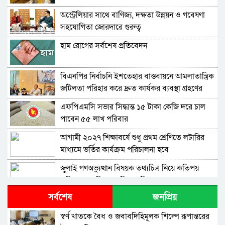
অস্ট্রেলিয়ার সাথে বাণিজ্য, দক্ষতা উন্নয়ন ও গবেষণা
সহযোগিতা জোরদারে গুরুত্ব
হাম রোগের সর্বশেষ প্রতিবেদন
বিএনপির নির্বাচনি ইশতেহার বাস্তবায়নে আমলাতান্ত্রিক
জটিলতা পরিহার করে দ্রুত কার্যকর ব্যবস্থা গ্রহণের
নির্দেশ জনপ্রশাসন উপদেষ্টার
এফপিএমসি সভার সিদ্ধান্ত ১৫ টাকা কেজি দরে চাল
পাবেন ৫৫ লাখ পরিবার
আগামী ২০২৭ শিক্ষাবর্ষে শুধু প্রথম শ্রেণিতে লটারির
মাধ্যমে ভর্তির কার্যক্রম পরিচালনা হবে
জুলাই গণঅভ্যুত্থান বিষয়ক তথ্যচিত্র নিয়ে কতিপয়
অভিযোগের বিষয়ে মুক্তিযুদ্ধ বিষয়ক মন্ত্রণালয়ের বক্তব্য
সর্বশেষ
জনপ্রিয়
ঐক্যবদ্ধ জনগণ ও তরুণরাই পারবে দেশের যথাযথ
পরিবর্তন আনতে – সমাজকল্যাণ প্রতিমন্ত্রী
স্বর্ণ খাতকে বৈধ ও জবাবদিহিমূলক শিল্পে রূপান্তরের