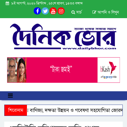
৯ই আগস্ট, ২০২৬ খ্রিস্টাব্দ , ২৫শে শ্রাবণ, ১৪৩৩ বঙ্গাব্দ
সার্চ
আপনি ও লিখুন
েলিয়ার সাথে বাণিজ্য, দক্ষতা উন্নয়ন ও গবেষণা সহযোগিতা জোরদারে গুরু
শিরোনাম